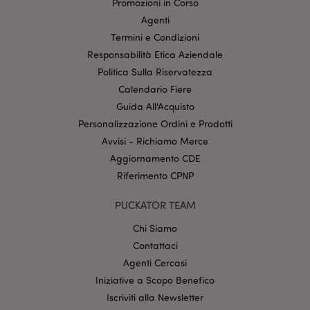
Promozioni in Corso
funzionalità di base del sito web come accesso alla
propria area riservata e gestione dell'account. Il sito
Agenti
internet non può essere utilizzato correttamente
Termini e Condizioni
senza i cookie strettamente necessari.
Responsabilità Etica Aziendale
Provider
/
Nome
Scade
Politica Sulla Riservatezza
Dominio
Calendario Fiere
CookieScriptConsent
2 mes
CookieScript
setti
www.puckator.it
Guida All'Acquisto
Personalizzazione Ordini e Prodotti
Avvisi - Richiamo Merce
Aggiornamento CDE
Riferimento CPNP
PUCKATOR TEAM
Chi Siamo
l"Informativa sulla privacy di Google
Contattaci
Agenti Cercasi
recently_viewed_product
1 gio
Adobe Inc.
www.puckator.it
Iniziative a Scopo Benefico
Iscriviti alla Newsletter