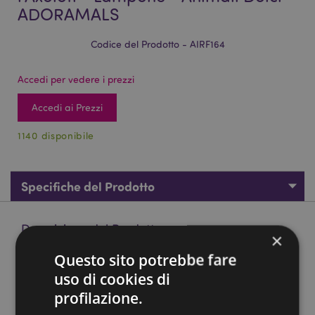
ADORAMALS
Codice del Prodotto - AIRF164
Accedi per vedere i prezzi
Accedi ai Prezzi
1140 disponibile
Specifiche del Prodotto
Descrizione del Prodotto
×
Questo sito potrebbe fare
Profumatore per Auto - Maddie, l'Axolotl - Lampone -
uso di cookies di
Animali Dolci ADORAMALS
profilazione.
Materiale:
Cartoncino, Polipropilene, Elastico, Carta
Assorbente e Fragranza