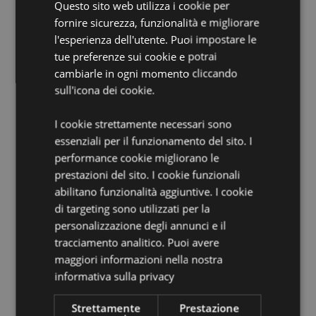
Questo sito web utilizza i cookie per
Fragranza:
Lampone
fornire sicurezza, funzionalità e migliorare
l'esperienza dell'utente. Puoi impostare le
Informazioni di Sicurezza:
Tenere lontano dalla
tue preferenze sui cookie e potrai
portata dei bambini. Le informazioni di sicurezza e la
lista di ingredienti della fragranza sono disponibili
cambiarle in ogni momento cliccando
sulla confezione. Non lasciare il prodotto appoggiato
sull'icona dei cookie.
su nessuna superficie poichè gli oli essenziali del
Profumatore per Auto potrebbero causare danni e
I cookie strettamente necessari sono
macchie.
essenziali per il funzionamento del sito. I
performance cookie migliorano le
Informazioni Aggiuntive:
prestazioni del sito. I cookie funzionali
Vuoi informazioni su come inoltrare un ordine
abilitano funzionalità aggiuntive. I cookie
utilizzando il sito internet di Puckator?
Leggi la nostra
guida all'acquisto.
di targeting sono utilizzati per la
personalizzazione degli annunci e il
tracciamento analitico. Puoi avere
Dettagli del Prodotto
maggiori informazioni nella nostra
Informazioni
5055071507878
informativa sulla privacy
Aggiuntive
240
Strettamente
Prestazione
0.013000