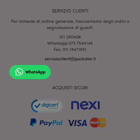
SERVIZIO CLIENTI
mage-cache-sessid
1 gio
Adobe Inc.
Per richieste di ordine generale, tracciamento degli ordini o
www.puckator.it
segnalazione di guasti:
011 280406
Whatsapp:373 7544146
Fax: 011 19471851
servizioclienti@puckator.it
WhatsApp
ACQUISTI SICURI
section_data_ids
1 gio
Adobe Inc.
www.puckator.it