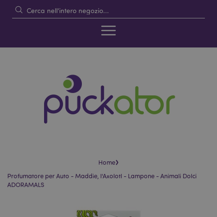
›
Home
Profumatore per Auto - Maddie, l'Axolotl - Lampone - Animali Dolci
ADORAMALS
Vai
Vai
alla
all'inizio