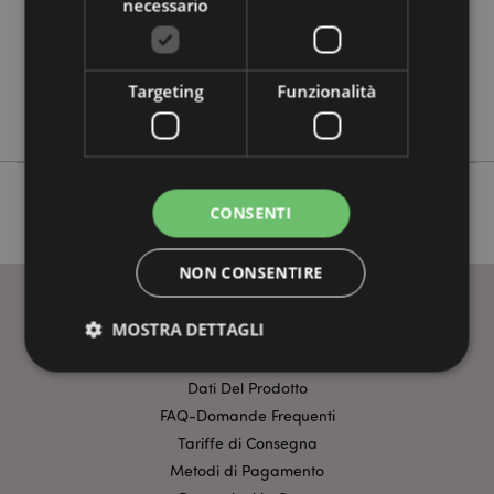
necessario
No
No
No
Targeting
Funzionalità
Adoramals
CONSENTI
NON CONSENTIRE
MOSTRA DETTAGLI
INFORMAZIONI
Dati Del Prodotto
FAQ-Domande Frequenti
Strettamente necessario
Prestazione
Tariffe di Consegna
Targeting
Funzionalità
Metodi di Pagamento
I cookie strettamente necessari consentono le