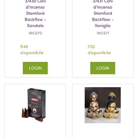
37430 Coni
37431 Coni
d'Incenso
d'Incenso
Stamford
Stamford
Backflow -
Backflow -
Sandalo
Vaniglia
INC670
INC671
948
702
disponibile
disponibile
LOGIN
LOGIN