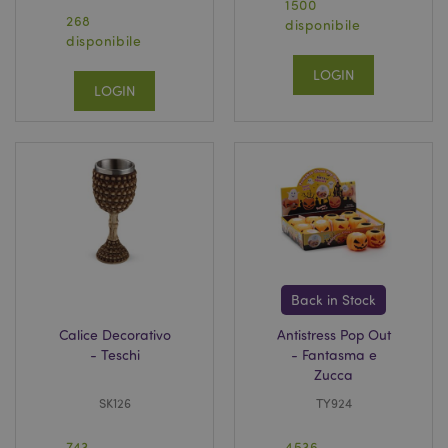
1500
268
disponibile
disponibile
LOGIN
LOGIN
Back in Stock
Calice Decorativo
Antistress Pop Out
- Teschi
- Fantasma e
Zucca
SK126
TY924
743
4536