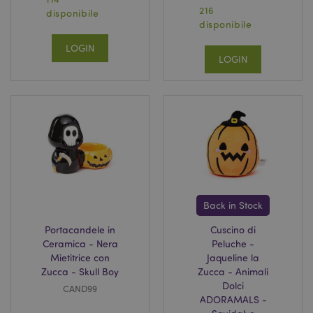
216
disponibile
disponibile
LOGIN
LOGIN
Back in Stock
Portacandele in
Cuscino di
Ceramica - Nera
Peluche -
Mietitrice con
Jaqueline la
Zucca - Skull Boy
Zucca - Animali
Dolci
CAND99
ADORAMALS -