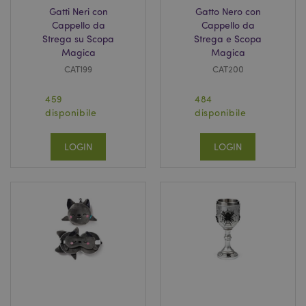
Gatti Neri con
Gatto Nero con
Cappello da
Cappello da
Strega su Scopa
Strega e Scopa
Magica
Magica
CAT199
CAT200
459
484
l"Informativa sulla privacy di Google
disponibile
disponibile
recently_viewed_product
1 gio
Adobe Inc.
LOGIN
LOGIN
www.puckator.it
mage-cache-sessid
1 gio
Adobe Inc.
www.puckator.it