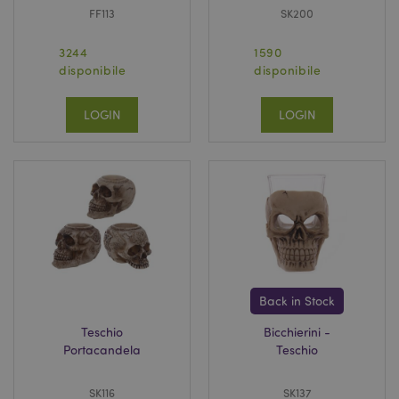
FF113
SK200
3244
1590
disponibile
disponibile
LOGIN
LOGIN
Back in Stock
Teschio
Bicchierini -
Portacandela
Teschio
SK116
SK137