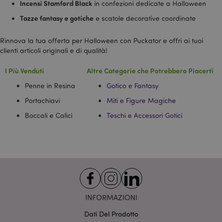
Incensi Stamford Black
in confezioni dedicate a Halloween
visualizzazioni
di pagina.
Tazze fantasy e gotiche
e scatole decorative coordinate
_fbp
2 mesi 4
Utilizzato da
Meta Platform
settimane
Facebook per
Inc.
Rinnova la tua offerta per Halloween con Puckator e offri ai tuoi
fornire una
.puckator.it
serie di
clienti articoli originali e di qualità!
prodotti
pubblicitari
I Più Venduti
Altre Categorie che Potrebbero Piacerti
come offerte in
tempo reale da
inserzionisti di
Penne in Resina
Gotico e Fantasy
terze parti
Portachiavi
Miti e Figure Magiche
IDE
1 anno
Questo cookie
Google LLC
è impostato da
.doubleclick.net
Boccali e Calici
Teschi e Accessori Gotici
Doubleclick e
fornisce
informazioni
su come
l'utente finale
utilizza il sito
Web e
qualsiasi
pubblicità che
l'utente finale
potrebbe aver
visto prima di
INFORMAZIONI
visitare il sito
Web.
Dati Del Prodotto