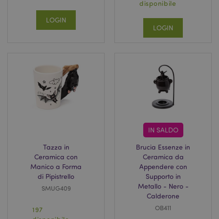
disponibile
LOGIN
LOGIN
IN SALDO
Tazza in
Brucia Essenze in
Ceramica con
Ceramica da
Manico a Forma
Appendere con
di Pipistrello
Supporto in
Metallo - Nero -
SMUG409
Calderone
OB411
197