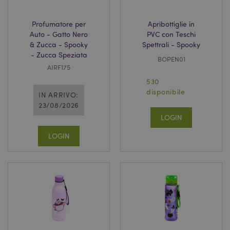
Profumatore per
Apribottiglie in
Auto - Gatto Nero
PVC con Teschi
& Zucca - Spooky
Spettrali - Spooky
- Zucca Speziata
BOPEN01
AIRF175
530
disponibile
IN ARRIVO:
_GRECAPTCHA
5 mes
Google LLC
setti
www.google.com
23/08/2026
LOGIN
LOGIN
mage-messages
1 gio
Adobe Inc.
16 o
www.puckator.it