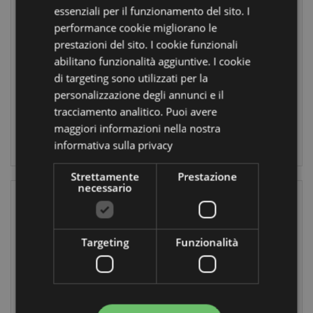
Ceramica - Nera
Decorativo con
essenziali per il funzionamento del sito. I
Mietitrice e
Tanti Pipistrelli
performance cookie migliorano le
Fantasma - Skull
SK400
prestazioni del sito. I cookie funzionali
Boy
abilitano funzionalità aggiuntive. I cookie
SP109
85
di targeting sono utilizzati per la
disponibile
personalizzazione degli annunci e il
431
disponibile
tracciamento analitico. Puoi avere
LOGIN
maggiori informazioni nella nostra
informativa sulla privacy
LOGIN
Strettamente
Prestazione
necessario
Targeting
Funzionalità