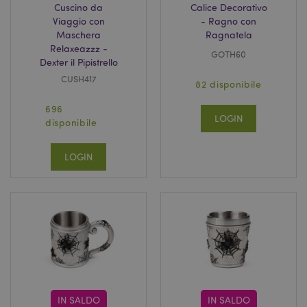
Cuscino da
Calice Decorativo
Viaggio con
- Ragno con
Maschera
Ragnatela
Relaxeazzz -
GOTH60
Dexter il Pipistrello
section_data_ids
1 gio
Adobe Inc.
CUSH417
www.puckator.it
82 disponibile
696
LOGIN
disponibile
LOGIN
form_key
1 gio
Adobe Inc.
17 o
.www.puckator.it
IN SALDO
IN SALDO