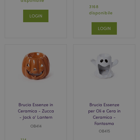
disponibile
3168
disponibile
LOGIN
LOGIN
Brucia Essenze in
Brucia Essenze
Ceramica - Zucca
per Oli e Cera in
- Jack o' Lantern
Ceramica -
Fantasma
OB414
OB415
114