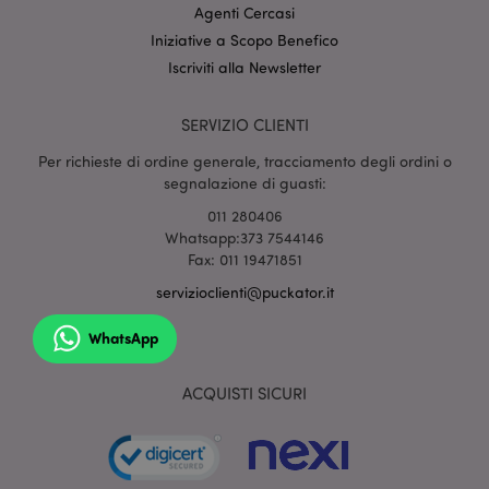
pertinenti su
Agenti Cercasi
altri siti.
Questo cookie
Iniziative a Scopo Benefico
funziona
identificando
Iscriviti alla Newsletter
in modo
univoco il
browser e il
SERVIZIO CLIENTI
dispositivo.
HSID
2 anni
Questo cookie
Google LLC
Per richieste di ordine generale, tracciamento degli ordini o
è impostato da
.google.com
segnalazione di guasti:
DoubleClick
(che è di
011 280406
proprietà di
Google) per
Whatsapp:373 7544146
costruire un
Fax: 011 19471851
profilo degli
interessi del
servizioclienti@puckator.it
visitatore del
sito web e
mostrare
WhatsApp
annunci
pertinenti su
altri siti.
ACQUISTI SICURI
NID
1 anno
Questo cookie
Google LLC
è impostato da
.google.com
DoubleClick
(che è di
proprietà di
Google) per