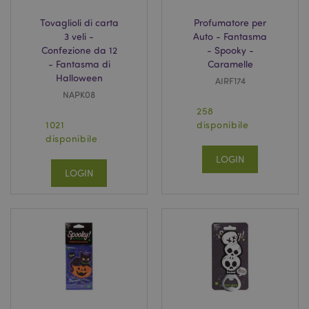
17 o
.www.puckator.it
Tovaglioli di carta
Profumatore per
3 veli -
Auto - Fantasma
Confezione da 12
- Spooky -
- Fantasma di
Caramelle
Halloween
AIRF174
NAPK08
258
1021
disponibile
disponibile
LOGIN
LOGIN
X-Magento-Vary
1 gio
Adobe Inc.
17 o
www.puckator.it