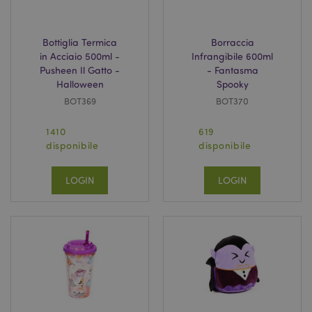
Bottiglia Termica
Borraccia
in Acciaio 500ml -
Infrangibile 600ml
Pusheen Il Gatto -
- Fantasma
Halloween
Spooky
BOT369
BOT370
mage-cache-storage
1 gio
Adobe Inc.
www.puckator.it
1410
619
disponibile
disponibile
LOGIN
LOGIN
Nome
Provider
/
Dominio
Scadenza
Descrizion
ps_rvm_VhQC
.puckator.it
11 mesi 4
Il nostro
settimane
servizio "liv
Provider
/
Nome
Scadenza
Descrizione
chat" per
Dominio