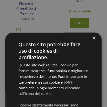
SK397
Pipistrello -
Animali Dolci -
27 disponibile
Squidglys
CUSH399
LOGIN
306
disponibile
×
Questo sito potrebbe fare
LOGIN
uso di cookies di
profilazione.
Questo sito web utilizza i cookie per
fornire sicurezza, funzionalità e migliorare
l'esperienza dell'utente. Puoi impostare le
tue preferenze sui cookie e potrai
cambiarle in ogni momento cliccando
sull'icona dei cookie.
Set Sale e Pepe in
Teschio
I cookie strettamente necessari sono