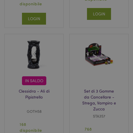
disponibile
LOGIN
LOGIN
IN SALDO
Clessidra - Ali di
Set di 3 Gomme
Pipistrello
da Cancellare -
Strega, Vampiro e
Zucca
GOTH58
STA357
168
768
disponibile