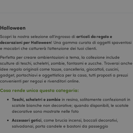
to
numero
se
generato in
co
modo casuale
in
come
id
identificatore
del cliente. È
Halloween
_hjid
1 anno
Bi
Hotjar Ltd
incluso in ogni
Qu
.puckator.it
richiesta di
articoli da regalo e
vi
Scopri la nostra selezione all’ingrosso di
pagina in un
qu
sito e utilizzato
decorazioni per Halloween
! Una gamma curata di oggetti spaventosi
ac
per calcolare i
e macabri che catturerà l’attenzione dei tuoi clienti.
pr
dati di
un
visitatori,
lo
Perfetta per creare ambientazioni a tema, la collezione include
sessioni e
Vi
campagne per i
sculture di teschi, scheletri, zombie, fantasmi e zucche. Troverai anche
pe
rapporti di
idee regalo originali come tazze, cancelleria, giocattoli, cuscini,
pe
analisi dei siti.
ut
gadget, portachiavi e oggettistica per la casa, tutti proposti a prezzi
un
_gid
1 giorno
Questo cookie
Google LLC
convenienti per negozi e rivenditori online.
si
è impostato da
.puckator.it
Ci
Google
Cosa rende unica questa categoria:
ch
Analytics.
c
Memorizza e
ne
Teschi, scheletri e zombie
in resina, solitamente confezionati in
aggiorna un
su
valore univoco
scatole bianche non decorative; quando disponibili, le scatole
st
per ogni
at
decorative sono mostrate nelle foto
pagina visitata
st
e viene
Accessori gotici
, come brucia incensi, boccali decorativi,
utilizzato per
contare e
salvadanai, porta candele e bastoni da passeggio
tenere traccia
delle