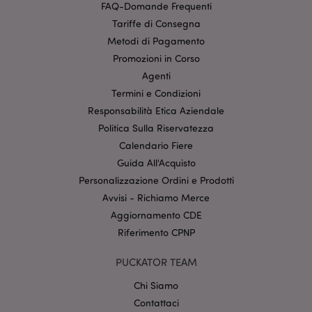
1P_JAR
1 mese
Questo cookie
Google LLC
FAQ-Domande Frequenti
fornisce
.google.com
informazioni
Tariffe di Consegna
su come
Metodi di Pagamento
l'utente finale
utilizza il sito
Promozioni in Corso
Web e
qualsiasi
Agenti
pubblicità che
l'utente finale
Termini e Condizioni
potrebbe aver
visto prima di
Responsabilità Etica Aziendale
visitare il sito
Politica Sulla Riservatezza
Web.
Calendario Fiere
APISID
2 anni
Questo cookie
Google LLC
DoubleClick
.google.com
Guida All'Acquisto
viene
generalmente
Personalizzazione Ordini e Prodotti
impostato
Avvisi - Richiamo Merce
attraverso il
sito dai partner
Aggiornamento CDE
pubblicitari e
utilizzato da
Riferimento CPNP
questi per
creare un
profilo degli
PUCKATOR TEAM
interessi del
visitatore del
Chi Siamo
sito web e
mostrare
Contattaci
annunci