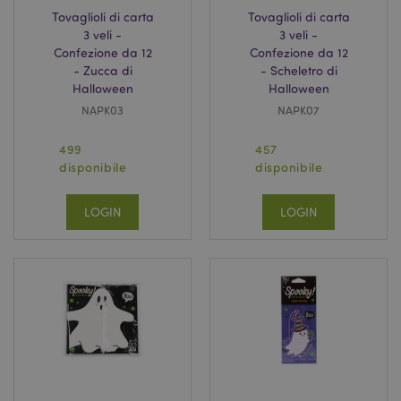
Tovaglioli di carta
Tovaglioli di carta
3 veli -
3 veli -
Confezione da 12
Confezione da 12
- Zucca di
- Scheletro di
Halloween
Halloween
recently_compared_product
1 gio
Adobe Inc.
NAPK03
NAPK07
www.puckator.it
499
457
disponibile
disponibile
recently_compared_product_previous
1 gio
Adobe Inc.
www.puckator.it
LOGIN
LOGIN
product_data_storage
1 gio
Adobe Inc.
www.puckator.it
PHPSESSID
1 gio
PHP.net