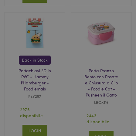
Back in Stock
Portachiavi 3D in
Porta Pranzo
_GRECAPTCHA
5 mes
Google LLC
setti
www.google.com
PVC - Hammy
Bento con Posate
l'Hamburger -
e Chiusura a Clip
Foodiemals
- Foodie Cat -
Pusheen il Gatto
KEY297
LBOX116
2976
disponibile
2443
disponibile
mage-messages
1 gio
Adobe Inc.
16 o
www.puckator.it
LOGIN