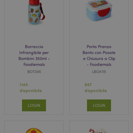
section_data_ids
1 gio
Adobe Inc.
Borraccia
Porta Pranzo
www.puckator.it
Infrangibile per
Bento con Posate
Bambini 350ml -
e Chiusura a Clip
Foodiemals
- Foodiemals
BOT345
LBOX115
1145
867
disponibile
disponibile
form_key
1 gio
Adobe Inc.
LOGIN
LOGIN
17 o
.www.puckator.it