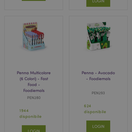
LOGIN
mage-cache-storage
1 gio
Adobe Inc.
www.puckator.it
Penna Multicolore
Penna - Avocado
(6 Colori) - Fast
- Foodiemals
Food -
Foodiemals
PEN293
PEN280
624
1944
disponibile
disponibile
Nome
Provider
/
Dominio
Scadenza
Descrizion
LOGIN
LOGIN