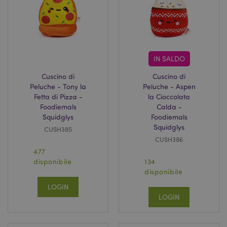
_hjIncludedInSessionSample
1 min
Hotjar Ltd
59
www.puckator.it
seco
IN SALDO
Cuscino di
Cuscino di
Peluche - Tony la
Peluche - Aspen
Fetta di Pizza -
la Cioccolata
Foodiemals
Calda -
Squidglys
Foodiemals
Squidglys
searchReport-log
Sessi
Adobe Inc.
CUSH385
www.puckator.it
CUSH386
477
disponibile
134
disponibile
recently_viewed_product_previous
1 gio
Adobe Inc.
www.puckator.it
LOGIN
LOGIN