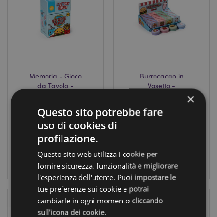
Memoria - Gioco
Burrocacao in
da Tavolo -
Vasetto -
×
Foodiemals
Foodiemals
Questo sito potrebbe fare
GAME08
LIP166
uso di cookies di
339
6672
profilazione.
disponibile
disponibile
Questo sito web utilizza i cookie per
LOGIN
LOGIN
fornire sicurezza, funzionalità e migliorare
l'esperienza dell'utente. Puoi impostare le
tue preferenze sui cookie e potrai
cambiarle in ogni momento cliccando
sull'icona dei cookie.