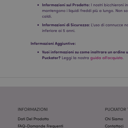
Informazioni sul Prodotto:
I nostri bicchieroni 
mantengono i liquidi freddi più a lungo. Non so
caldi.
I cookie strettamente
dell'account. Il sito 
Informazioni di Sicurezza:
L'uso di cannucce no
inferiore ai 5 anni.
Nome
Informazioni Aggiuntive:
CookieScriptConse
Vuoi informazioni su come inoltrare un ordine uti
Puckator?
Leggi la nostra
guida all'acquisto.
recently_viewed_pr
mage-cache-sessid
section_data_ids
INFORMAZIONI
PUCKATOR 
Dati Del Prodotto
Chi Siamo
FAQ-Domande Frequenti
Contattaci
form_key