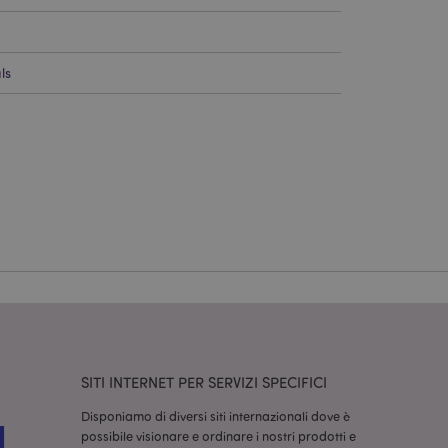
a riservata e gestione
ls
dal servizio Cookie-
ferenze di consenso
ssario che il banner
 funzioni
odotti visualizzati
zione.
la pulizia della
l cookie viene
end,
moria locale e
true.
fiche del cliente
SITI INTERNET PER SERVIZI SPECIFICI
'acquirente come la
sideri, le
Disponiamo di diversi siti internazionali dove è
possibile visionare e ordinare i nostri prodotti e
r facilitare la