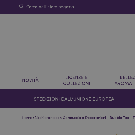
LICENZE E
BELLEZ
NOVITÀ
COLLEZIONI
AROMAT
SPEDIZIONI DALL’UNIONE EUROPEA
›
Home
Bicchierone con Cannuccia e Decorazioni - Bubble Tea -
Vai
Vai
alla
all'inizio