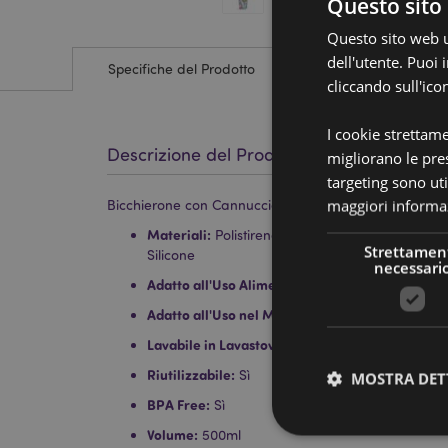
Questo sito 
Questo sito web ut
dell'utente. Puoi
Specifiche del Prodotto
cliccando sull'ico
I cookie strettam
Descrizione del Prodotto
migliorano le pres
targeting sono uti
maggiori informaz
Bicchierone con Cannuccia e Decorazioni - Bubble T
Materiali:
Polistirene (Corpo e Tappo) e Poliprop
Strettamen
Silicone
necessari
Adatto all'Uso Alimentare:
Sì
Adatto all'Uso nel Microonde:
No
Lavabile in Lavastoviglie:
No
Riutilizzabile:
Sì
MOSTRA DET
BPA Free:
Sì
Volume:
500ml