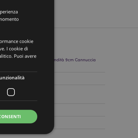
sperienza
i momento
rformance cookie
ve. I cookie di
litico. Puoi avere
21.5cm Larghezza 9cm Profondità 9cm Cannuccia
unzionalità
10182
CONSENTI