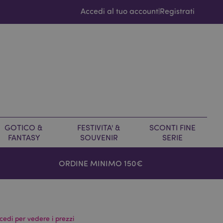
Accedi al tuo account
Registrati
|
GOTICO &
FESTIVITA' &
SCONTI FINE
FANTASY
SOUVENIR
SERIE
ORDINE MINIMO 150€
cedi per vedere i prezzi