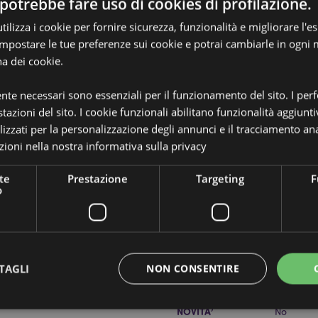
potrebbe fare uso di cookies di profilazione.
ilizza i cookie per fornire sicurezza, funzionalità e migliorare l'e
 impostare le tue preferenze sui cookie e potrai cambiarle in ogn
na dei cookie.
ente necessari sono essenziali per il funzionamento del sito. I pe
Dettagli del Prodotto
tazioni del sito. I cookie funzionali abilitano funzionalità aggiunti
lizzati per la personalizzazione degli annunci e il tracciamento ana
Informazioni
Dimensioni
Altezza 
Aggiuntive
ioni nella nostra
informativa sulla privacy
ea - Foodiemals
23cm
ilene (Cannuccia), Poliestere,
te
Prestazione
Targeting
F
Codice a barre
50550715
o
Quantità di
48
cartone
Peso (kg)
0.269000
TAGLI
NON CONSENTIRE
IN SALDO
No
NOVITA’
No