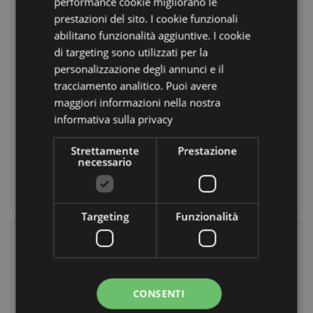
performance cookie migliorano le
prestazioni del sito. I cookie funzionali
abilitano funzionalità aggiuntive. I cookie
Carte da Gioco
Penna Natalizia -
di targeting sono utilizzati per la
Standard -
Animali Dolci
personalizzazione degli annunci e il
Gnomo Natalizio -
ADORAMALS
tracciamento analitico. Puoi avere
Gonk
XPEN272
maggiori informazioni nella nostra
XPCARD13
informativa sulla privacy
756
252
disponibile
Strettamente
Prestazione
disponibile
necessario
LOGIN
LOGIN
Targeting
Funzionalità
CONSENTI