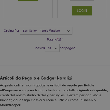
modo casuale
in
come
id
identificatore
LOGIN
del cliente. È
_hjid
1 anno
Bi
Hotjar Ltd
incluso in ogni
Qu
.puckator.it
richiesta di
vi
pagina in un
qu
sito e utilizzato
ac
per calcolare i
Ordina Per
pr
dati di
un
visitatori,
lo
sessioni e
Pagina
1
2
3
4
Vi
campagne per i
pe
rapporti di
Mostra
per pagina
pe
analisi dei siti.
ut
un
_gid
1 giorno
Questo cookie
Google LLC
si
è impostato da
.puckator.it
Ci
Google
ch
Analytics.
c
Memorizza e
ne
aggiorna un
su
Articoli da Regalo e Gadget Natalizi
valore univoco
st
per ogni
at
pagina visitata
gadget e articoli da regalo per Natale
Acquista online i nostri
st
e viene
all’ingrosso
originali e di qualità
e sorprendi i tuoi clienti con prodotti
,
utilizzato per
contare e
creati dal nostro studio di designer inglesi. Perfetti per ogni età e
tenere traccia
budget, dai design classici a licenze ufficiali come Pusheen o
delle
visualizzazioni
Stormtrooper.
di pagina.