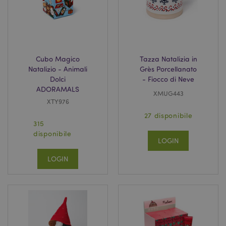
Cubo Magico
Tazza Natalizia in
l"Informativa sulla privacy di Google
Natalizio - Animali
Grès Porcellanato
Dolci
- Fiocco di Neve
recently_viewed_product
1 gio
Adobe Inc.
ADORAMALS
www.puckator.it
XMUG443
XTY976
27 disponibile
315
disponibile
LOGIN
mage-cache-sessid
1 gio
Adobe Inc.
www.puckator.it
LOGIN