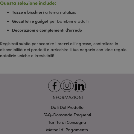
Questa selezione include:
_fbp
2 mesi 4
Utilizzato da
Meta Platform
settimane
Facebook per
Inc.
Tazze e bicchieri
a tema natalizio
fornire una
.puckator.it
serie di
Giocattoli e gadget
per bambini e adulti
prodotti
pubblicitari
Decorazioni e complementi d’arredo
come offerte in
tempo reale da
inserzionisti di
Registrati subito per scoprire i prezzi all’ingrosso, controllare la
terze parti
disponibilità dei prodotti e arricchire il tuo negozio con idee regalo
IDE
1 anno
Questo cookie
Google LLC
natalizie uniche e irresistibili!
è impostato da
.doubleclick.net
Doubleclick e
fornisce
informazioni
su come
l'utente finale
utilizza il sito
Web e
qualsiasi
pubblicità che
INFORMAZIONI
l'utente finale
potrebbe aver
visto prima di
Dati Del Prodotto
visitare il sito
FAQ-Domande Frequenti
Web.
Tariffe di Consegna
1P_JAR
1 mese
Questo cookie
Google LLC
fornisce
.google.com
Metodi di Pagamento
informazioni