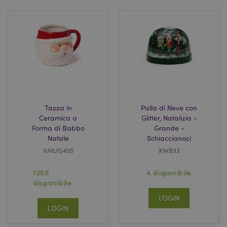
Tazza in
Palla di Neve con
Ceramica a
Glitter, Natalizia -
Forma di Babbo
Grande -
Natale
Schiaccianoci
XMUG455
XWB33
X-Magento-Vary
1 gio
Adobe Inc.
17 o
www.puckator.it
1250
4 disponibile
disponibile
LOGIN
LOGIN