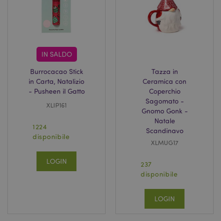
seco
IN SALDO
Burrocacao Stick
Tazza in
in Carta, Natalizio
Ceramica con
searchReport-log
Sessi
Adobe Inc.
- Pusheen il Gatto
Coperchio
www.puckator.it
Sagomato -
XLIP161
Gnomo Gonk -
Natale
1224
recently_viewed_product_previous
1 gio
Adobe Inc.
Scandinavo
www.puckator.it
disponibile
XLMUG17
LOGIN
237
disponibile
mage-cache-storage-section-
1 gio
Adobe Inc.
invalidation
www.puckator.it
LOGIN