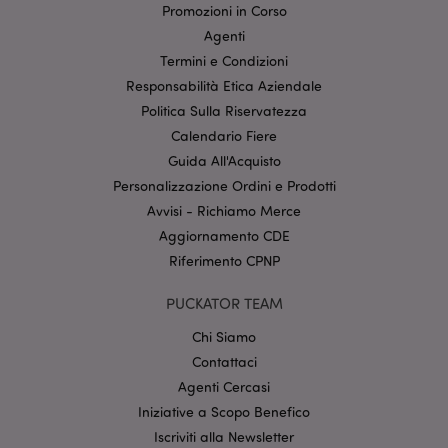
su come
Promozioni in Corso
l'utente finale
Agenti
utilizza il sito
Web e
Termini e Condizioni
qualsiasi
pubblicità che
Responsabilità Etica Aziendale
l'utente finale
potrebbe aver
Politica Sulla Riservatezza
visto prima di
visitare il sito
Calendario Fiere
Web.
Guida All'Acquisto
APISID
2 anni
Questo cookie
Google LLC
Personalizzazione Ordini e Prodotti
DoubleClick
.google.com
viene
Avvisi - Richiamo Merce
generalmente
impostato
Aggiornamento CDE
attraverso il
Riferimento CPNP
sito dai partner
pubblicitari e
utilizzato da
PUCKATOR TEAM
questi per
creare un
profilo degli
Chi Siamo
interessi del
visitatore del
Contattaci
sito web e
Agenti Cercasi
mostrare
annunci
Iniziative a Scopo Benefico
pertinenti su
altri siti.
Iscriviti alla Newsletter
Questo cookie