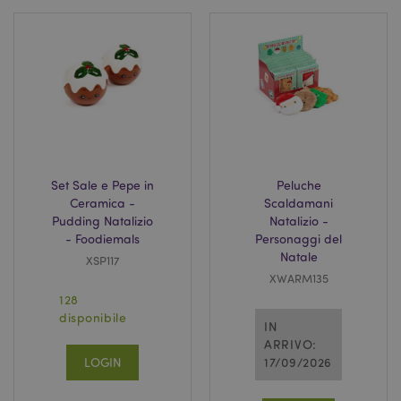
_GRECAPTCHA
5 mes
Google LLC
setti
www.google.com
Set Sale e Pepe in
Peluche
Ceramica -
Scaldamani
Pudding Natalizio
Natalizio -
- Foodiemals
Personaggi del
Natale
XSP117
XWARM135
mage-messages
1 gio
Adobe Inc.
128
16 o
www.puckator.it
disponibile
IN
ARRIVO:
LOGIN
17/09/2026