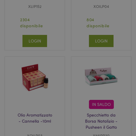
XLIP152
XOILP04
2304
804
disponibile
disponibile
LOGIN
LOGIN
IN SALDO
Olio Aromatizzato
Specchietto da
- Cannella -10ml
Borsa Natalizio -
Pusheen il Gatto
XOILP03
XMIRR70