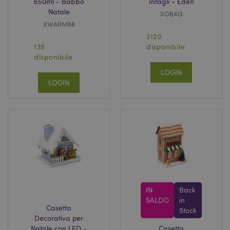
650ml - Babbo
Intagli - Eden
Natale
XOB413
XWARM88
2120
139
disponibile
disponibile
LOGIN
LOGIN
IN
Back
SALDO
in
Casetta
Stock
Decorativa per
Natale con LED -
Casetta