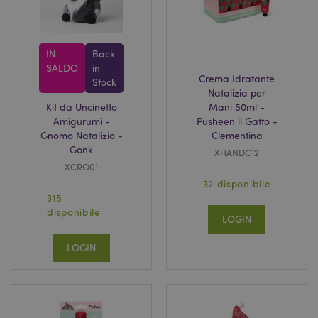
section_data_ids
1 gio
Adobe Inc.
IN
Back
www.puckator.it
SALDO
in
Crema Idratante
Stock
Natalizia per
Kit da Uncinetto
Mani 50ml -
Amigurumi -
Pusheen il Gatto -
Gnomo Natalizio -
Clementina
Gonk
XHANDC12
XCRO01
32 disponibile
form_key
1 gio
Adobe Inc.
315
17 o
.www.puckator.it
disponibile
LOGIN
LOGIN
_hjIncludedInSessionSample
1 min
Hotjar Ltd
59
www.puckator.it