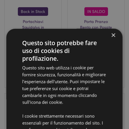
Back in Stock
IN SALDO
Portachiavi
Porta Pranzo
Squidglys in
Bento con Posate
×
Peluche - Amici
e Chiusura a Clip
del Natale
- Pan di Zenzero
Questo sito potrebbe fare
- Baker Street
XKEY293
uso di cookies di
XLBOX113
profilazione.
3760
disponibile
73 disponibile
Questo sito web utilizza i cookie per
fornire sicurezza, funzionalità e migliorare
LOGIN
LOGIN
l'esperienza dell'utente. Puoi impostare le
tue preferenze sui cookie e potrai
cambiarle in ogni momento cliccando
sull'icona dei cookie.
I cookie strettamente necessari sono
essenziali per il funzionamento del sito. I