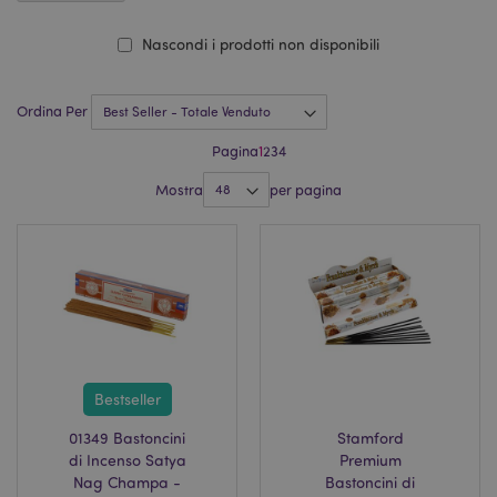
Nascondi i prodotti non disponibili
Ordina Per
Pagina
1
2
3
4
Mostra
per pagina
Bestseller
01349 Bastoncini
Stamford
di Incenso Satya
Premium
Nag Champa -
Bastoncini di