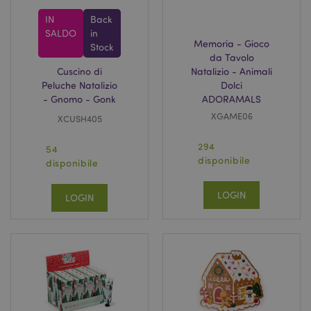
IN
Back
SALDO
in
Memoria - Gioco
Stock
da Tavolo
Cuscino di
Natalizio - Animali
Peluche Natalizio
Dolci
- Gnomo - Gonk
ADORAMALS
XGAME06
XCUSH405
294
54
disponibile
disponibile
LOGIN
LOGIN