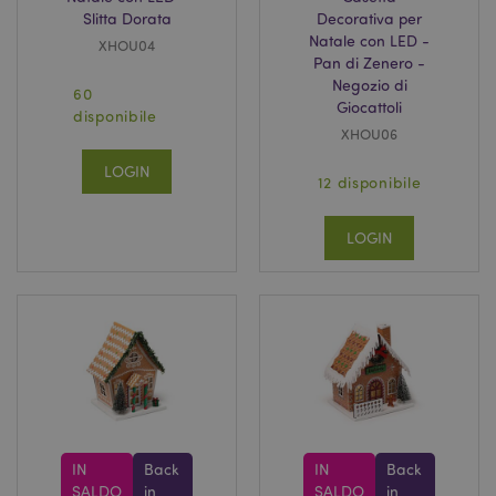
Slitta Dorata
Decorativa per
Natale con LED -
XHOU04
Pan di Zenero -
Negozio di
60
Giocattoli
disponibile
XHOU06
LOGIN
12 disponibile
LOGIN
IN
Back
IN
Back
SALDO
in
SALDO
in