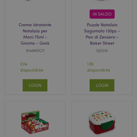
IN SALDO
Crema Idratante
Puzzle Natalizio
Natalizia per
Sagomato 130pz -
Mani 75ml -
Pan di Zenzero -
Gnomo - Gonk
Baker Street
XHANDC11
XJIG14
224
135
disponibile
disponibile
LOGIN
LOGIN