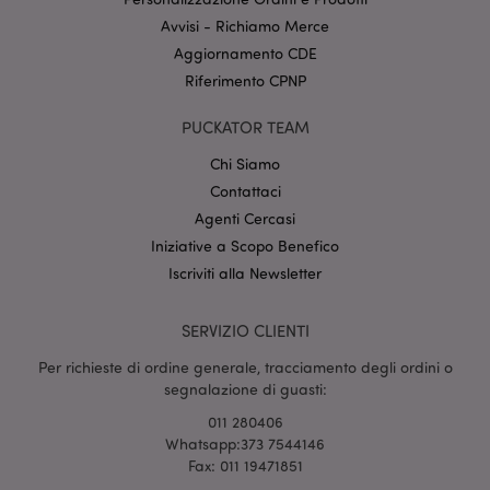
Avvisi - Richiamo Merce
Aggiornamento CDE
recently_compared_product_previous
1 gio
Adobe Inc.
Riferimento CPNP
www.puckator.it
PUCKATOR TEAM
Chi Siamo
Contattaci
product_data_storage
1 gio
Adobe Inc.
www.puckator.it
Agenti Cercasi
Iniziative a Scopo Benefico
Iscriviti alla Newsletter
SERVIZIO CLIENTI
PHPSESSID
1 gio
PHP.net
17 o
.www.puckator.it
Per richieste di ordine generale, tracciamento degli ordini o
segnalazione di guasti:
011 280406
Whatsapp:373 7544146
Fax: 011 19471851