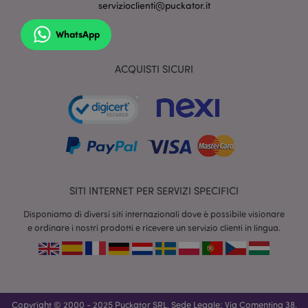
servizioclienti@puckator.it
WhatsApp
ACQUISTI SICURI
X-Magento-Vary
1 gio
Adobe Inc.
17 o
www.puckator.it
SITI INTERNET PER SERVIZI SPECIFICI
Disponiamo di diversi siti internazionali dove è possibile visionare
e ordinare i nostri prodotti e ricevere un servizio clienti in lingua.
Copyright © 2000 - 2025 Puckator SRL, Sede Legale: Via Comentina 38,