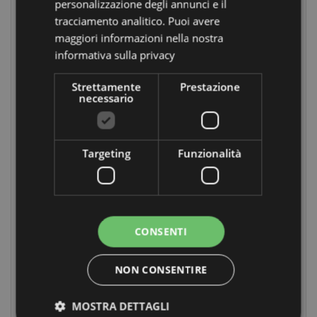
personalizzazione degli annunci e il
tracciamento analitico. Puoi avere
maggiori informazioni nella nostra
informativa sulla privacy
Strettamente
Prestazione
necessario
Portafoglio
Borsa Termica
Piccolo con Zip -
Grande -
Targeting
Funzionalità
Uccelli&Fiori
Uccelli&Fiori
Selvatici -
Selvatici -
Wings&Wildflowers
Wings&Wildflowers
JAN PASHLEY
JAN PASHLEY
PUR182
COOLB154
CONSENTI
504
IN ARRIVO:
disponibile
27/09/2026
NON CONSENTIRE
LOGIN
MOSTRA DETTAGLI
LOGIN