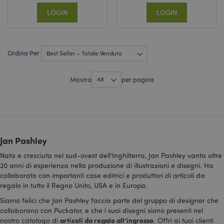
LOGIN
LOGIN
l"Informativa sulla privacy di Google
recently_viewed_product
1 gio
Adobe Inc.
www.puckator.it
Ordina Per
Mostra
per pagina
mage-cache-sessid
1 gio
Adobe Inc.
www.puckator.it
Jan Pashley
Nata e cresciuta nel sud-ovest dell’Inghilterra, Jan Pashley vanta oltre
20 anni di esperienza nella produzione di illustrazioni e disegni. Ha
collaborato con importanti case editrici e produttori di articoli da
regalo in tutto il Regno Unito, USA e in Europa.
Siamo felici che Jan Pashley faccia parte del gruppo di designer che
collaborano con Puckator, e che i suoi disegni siano presenti nel
section_data_ids
1 gio
Adobe Inc.
articoli da regalo all’ingrosso
nostro catalogo di
. Offri ai tuoi clienti
www.puckator.it