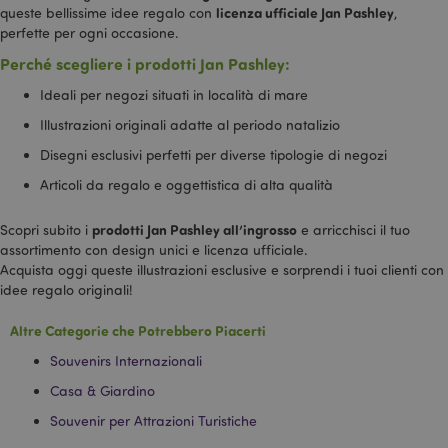
licenza ufficiale Jan Pashley
queste bellissime idee regalo con
,
perfette per ogni occasione.
Perché scegliere i prodotti Jan Pashley:
Ideali per negozi situati in località di mare
Illustrazioni originali adatte al periodo natalizio
Disegni esclusivi perfetti per diverse tipologie di negozi
form_key
1 gio
Adobe Inc.
Articoli da regalo e oggettistica di alta qualità
17 o
.www.puckator.it
prodotti Jan Pashley all’ingrosso
Scopri subito i
e arricchisci il tuo
assortimento con design unici e licenza ufficiale.
Acquista oggi queste illustrazioni esclusive e sorprendi i tuoi clienti con
idee regalo originali!
Altre Categorie che Potrebbero Piacerti
_hjIncludedInSessionSample
1 min
Hotjar Ltd
59
www.puckator.it
seco
Souvenirs Internazionali
Casa & Giardino
Souvenir per Attrazioni Turistiche