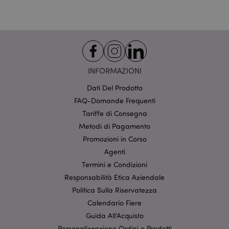
searchReport-log
Sessi
Adobe Inc.
www.puckator.it
INFORMAZIONI
recently_viewed_product_previous
1 gio
Adobe Inc.
Dati Del Prodotto
www.puckator.it
FAQ-Domande Frequenti
Tariffe di Consegna
Metodi di Pagamento
Promozioni in Corso
mage-cache-storage-section-
1 gio
Adobe Inc.
invalidation
www.puckator.it
Agenti
Termini e Condizioni
Responsabilità Etica Aziendale
Politica Sulla Riservatezza
Calendario Fiere
Guida All'Acquisto
recently_compared_product
1 gio
Adobe Inc.
Personalizzazione Ordini e Prodotti
www.puckator.it