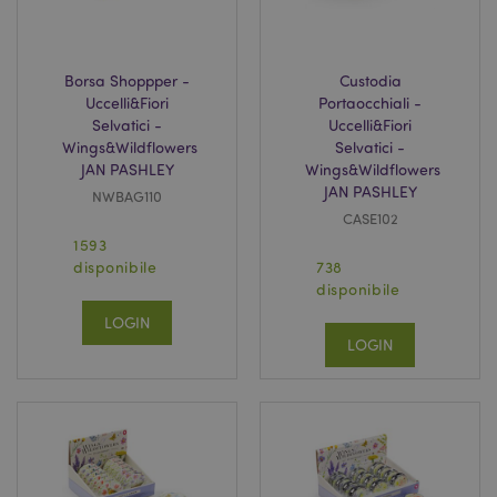
Borsa Shoppper -
Custodia
Uccelli&Fiori
Portaocchiali -
Selvatici -
Uccelli&Fiori
Wings&Wildflowers
Selvatici -
JAN PASHLEY
Wings&Wildflowers
JAN PASHLEY
NWBAG110
CASE102
1593
disponibile
738
disponibile
LOGIN
LOGIN