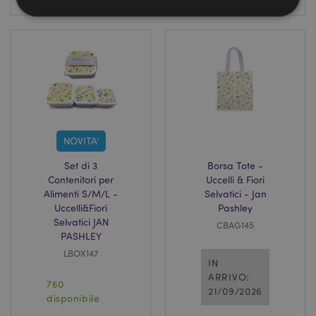
Strettamente necessario
Prestazione
Targeting
Funzionalità
I cookie strettamente necessari consentono le
funzionalità di base del sito web come accesso alla
propria area riservata e gestione dell'account. Il sito
internet non può essere utilizzato correttamente
senza i cookie strettamente necessari.
NOVITA’
Provider
/
Nome
Scade
Set di 3
Borsa Tote -
Dominio
Contenitori per
Uccelli & Fiori
CookieScriptConsent
2 mes
CookieScript
Alimenti S/M/L -
Selvatici - Jan
setti
www.puckator.it
Uccelli&Fiori
Pashley
Selvatici JAN
CBAG145
PASHLEY
LBOX147
IN
ARRIVO:
760
21/09/2026
disponibile