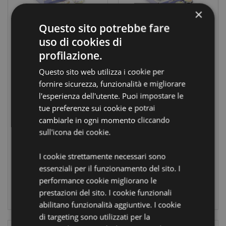
×
Questo sito potrebbe fare
uso di cookies di
profilazione.
Specchietto da
Portapillole -
Borsa -
Uccelli&Fiori
Questo sito web utilizza i cookie per
Uccelli&Fiori
Selvatici -
fornire sicurezza, funzionalità e migliorare
Selvatici -
Wings&Wildflowers
Wings&Wildflowers
JAN PASHLEY
l'esperienza dell'utente. Puoi impostare le
JAN PASHLEY
tue preferenze sui cookie e potrai
PILL25
MIRR97
cambiarle in ogni momento cliccando
sull'icona dei cookie.
IN ARRIVO:
IN
30/08/2026
ARRIVO:
I cookie strettamente necessari sono
22/10/2026
essenziali per il funzionamento del sito. I
LOGIN
performance cookie migliorano le
prestazioni del sito. I cookie funzionali
LOGIN
abilitano funzionalità aggiuntive. I cookie
di targeting sono utilizzati per la