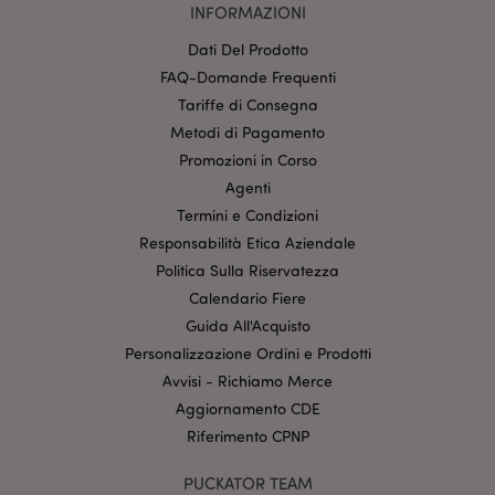
INFORMAZIONI
_hjIncludedInSessionSample
1 min
Hotjar Ltd
Dati Del Prodotto
59
www.puckator.it
FAQ-Domande Frequenti
seco
Tariffe di Consegna
Metodi di Pagamento
Promozioni in Corso
Agenti
Termini e Condizioni
Responsabilità Etica Aziendale
searchReport-log
Sessi
Adobe Inc.
Politica Sulla Riservatezza
www.puckator.it
Calendario Fiere
Guida All'Acquisto
Personalizzazione Ordini e Prodotti
recently_viewed_product_previous
1 gio
Adobe Inc.
www.puckator.it
Avvisi - Richiamo Merce
Aggiornamento CDE
Riferimento CPNP
PUCKATOR TEAM
mage-cache-storage-section-
1 gio
Adobe Inc.