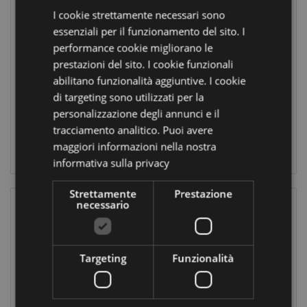
I cookie strettamente necessari sono
Colla Stick - Tigre
Colla Stick -
essenziali per il funzionamento del sito. I
e Panda - Animali
Banda Natalizia
Dolci Selvatici
performance cookie migliorano le
ADORAMALS
prestazioni del sito. I cookie funzionali
XSTA407
STA376
abilitano funzionalità aggiuntive. I cookie
1392
di targeting sono utilizzati per la
2184
disponibile
personalizzazione degli annunci e il
disponibile
tracciamento analitico. Puoi avere
LOGIN
maggiori informazioni nella nostra
LOGIN
informativa sulla privacy
Strettamente
Prestazione
necessario
Targeting
Funzionalità
IN SALDO