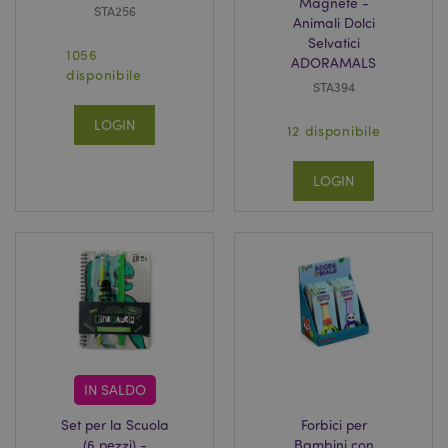
Magnete -
STA256
Animali Dolci
Selvatici
1056
ADORAMALS
disponibile
STA394
LOGIN
12 disponibile
LOGIN
IN SALDO
Set per la Scuola
Forbici per
(6 pezzi) -
Bambini con