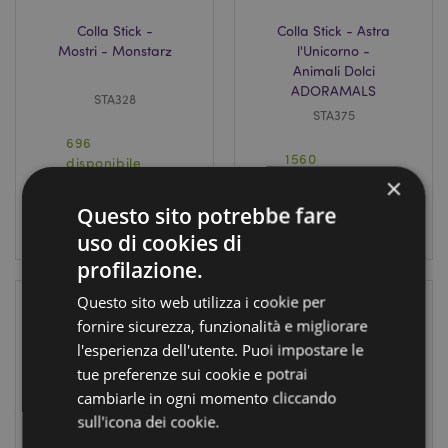
Colla Stick -
Colla Stick - Astra
Mostri - Monstarz
l'Unicorno -
Animali Dolci
ADORAMALS
STA328
STA375
696
1560
disponibile
disponibile
×
Questo sito potrebbe fare
LOGIN
LOGIN
uso di cookies di
profilazione.
Questo sito web utilizza i cookie per
fornire sicurezza, funzionalità e migliorare
l'esperienza dell'utente. Puoi impostare le
tue preferenze sui cookie e potrai
cambiarle in ogni momento cliccando
sull'icona dei cookie.