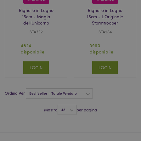
Righello in Legno
Righello in Legno
15cm - Magia
15cm - L'Originale
dell'Unicorno
Stormtrooper
STA332
STA284
4824
3960
disponibile
disponibile
l"Informativa sulla privacy di Google
LOGIN
LOGIN
recently_viewed_product
1 gio
Adobe Inc.
www.puckator.it
Ordina Per
mage-cache-sessid
1 gio
Adobe Inc.
Mostra
per pagina
www.puckator.it