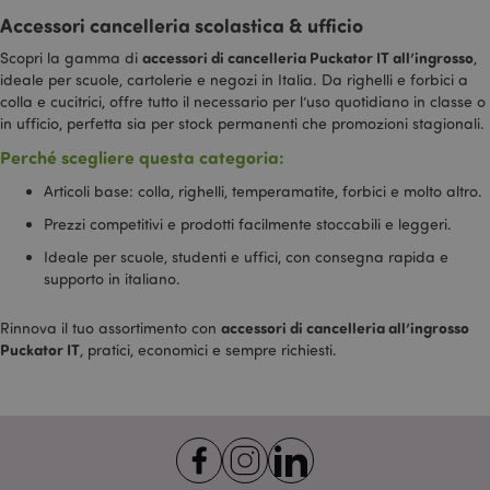
Accessori cancelleria scolastica & ufficio
accessori di cancelleria Puckator IT all’ingrosso
Scopri la gamma di
,
ideale per scuole, cartolerie e negozi in Italia. Da righelli e forbici a
colla e cucitrici, offre tutto il necessario per l’uso quotidiano in classe o
in ufficio, perfetta sia per stock permanenti che promozioni stagionali.
section_data_ids
1 gio
Adobe Inc.
Perché scegliere questa categoria:
www.puckator.it
Articoli base: colla, righelli, temperamatite, forbici e molto altro.
Prezzi competitivi e prodotti facilmente stoccabili e leggeri.
Ideale per scuole, studenti e uffici, con consegna rapida e
supporto in italiano.
accessori di cancelleria all’ingrosso
Rinnova il tuo assortimento con
Puckator IT
, pratici, economici e sempre richiesti.
form_key
1 gio
Adobe Inc.
17 o
.www.puckator.it