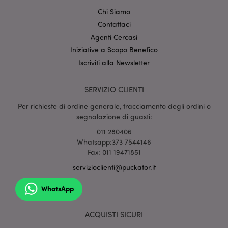
invalidation
www.puckator.it
Chi Siamo
Contattaci
Agenti Cercasi
Iniziative a Scopo Benefico
Iscriviti alla Newsletter
recently_compared_product
1 gio
Adobe Inc.
www.puckator.it
SERVIZIO CLIENTI
Per richieste di ordine generale, tracciamento degli ordini o
segnalazione di guasti:
recently_compared_product_previous
1 gio
Adobe Inc.
www.puckator.it
011 280406
Whatsapp:373 7544146
Fax: 011 19471851
servizioclienti@puckator.it
product_data_storage
1 gio
Adobe Inc.
www.puckator.it
WhatsApp
ACQUISTI SICURI