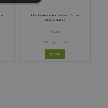
 -
Olio Essenziale - Goloka 10ml -
Albero del Tè
a riservata e gestione
EOG19
636 disponibile
dal servizio Cookie-
ferenze di consenso
ssario che il banner
 funzioni
LOGIN
odotti visualizzati
zione.
la pulizia della
l cookie viene
end,
moria locale e
true.
fiche del cliente
'acquirente come la
sideri, le