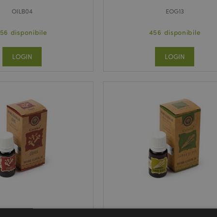
OILB04
EOG13
156 disponibile
456 disponibile
LOGIN
LOGIN