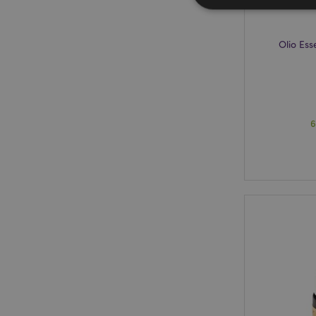
Olio Ess
I cookie strettamente
dell'account. Il sito 
Nome
6
CookieScriptConse
recently_viewed_pr
mage-cache-sessid
section_data_ids