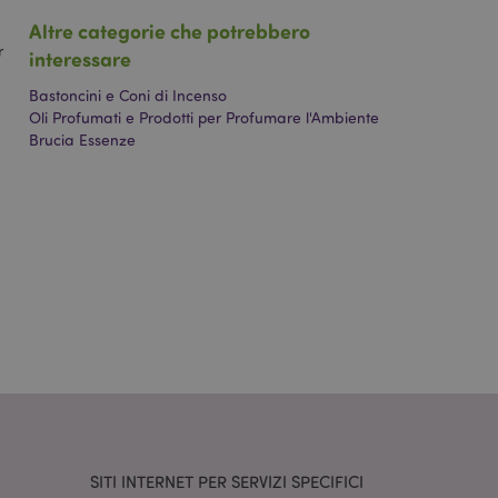
dentificatore
 le variabili di
Altre categorie che potrebbero
 è un numero
r
odo in cui viene
interessare
er il sito, ma un
stato di accesso
Bastoncini e Coni di Incenso
Oli Profumati e Prodotti per Profumare l'Ambiente
tilizzato dal
Brucia Essenze
are che la versione
ente è stata
verse versioni della
a cache, ad esempio
cookie necessario
seguito allo scopo
i.
ore e di altre
ome il messaggio di
ggi di errore. Il
cookie dopo essere
r facilitare la
 contenuti sul
camento delle pagine.
SITI INTERNET PER SERVIZI SPECIFICI