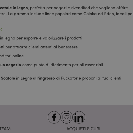
17 ore
linguaggio PHP. Si tratta di un i
.www.puckator.it
generico utilizzato per mantenere
scatole in legno
, perfetta per negozi e rivenditori che vogliono offrire
sessione utente. Normalmente
ssere. La gamma include linee popolari come Goloka ed Eden, ideali pe
generato in modo casuale, il m
utilizzato può essere specifico p
buon esempio è mantenere uno 
per un utente tra le pagine.
:
1 giorno
Il cookie X-Magento-Vary viene u
Adobe Inc.
in legno per esporre e valorizzare i prodotti
17 ore
sistema Magento 2 per evidenzi
www.puckator.it
di una pagina richiesta da un ut
etti per attrarre clienti attenti al benessere
modificata. Permette di avere di
stessa pagina memorizzate nell
Varnish.
ditori online
5 mesi 3
Google reCAPTCHA imposta un 
 tuo negozio
Google LLC
come punto di riferimento per oli essenziali
settimane
(_GRECAPTCHA) quando viene e
www.google.com
di fornire la sua analisi dei risch
 Scatole in Legno all’ingrosso
di Puckator e proponi ai tuoi clienti
1 giorno
Tiene traccia dei messaggi di err
Adobe Inc.
16 ore
notifiche mostrate all'utente, c
www.puckator.it
consenso sui cookie e vari messa
messaggio viene eliminato dal 
stato mostrato all'acquirente.
e
1 giorno
Questo cookie viene utilizzato pe
Adobe Inc.
memorizzazione nella cache dei
www.puckator.it
browser per velocizzare il cari
TEAM
ACQUISTI SICURI
Provider
/
Dominio
Scadenza
Descrizione