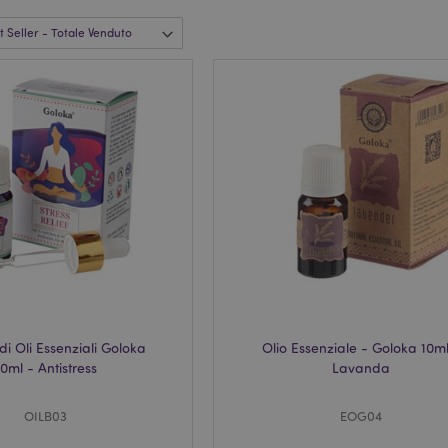
di Oli Essenziali Goloka
Olio Essenziale - Goloka 10ml
10ml - Antistress
Lavanda
OILB03
EOG04