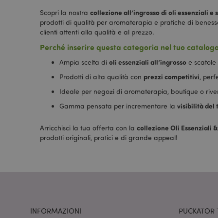
collezione all’ingrosso di oli essenziali e 
Scopri la nostra
prodotti di qualità per aromaterapia e pratiche di bene
clienti attenti alla qualità e al prezzo.
Perché inserire questa categoria nel tuo catalogo
X-Magento-Vary
oli essenziali all’ingrosso
Ampia scelta di
e scatole 
prezzi competitivi
Prodotti di alta qualità con
, perf
Ideale per negozi di aromaterapia, boutique o riven
_GRECAPTCHA
visibilità del
Gamma pensata per incrementare la
collezione Oli Essenziali &
Arricchisci la tua offerta con la
mage-messages
prodotti originali, pratici e di grande appeal!
mage-cache-storag
INFORMAZIONI
PUCKATOR 
Nome