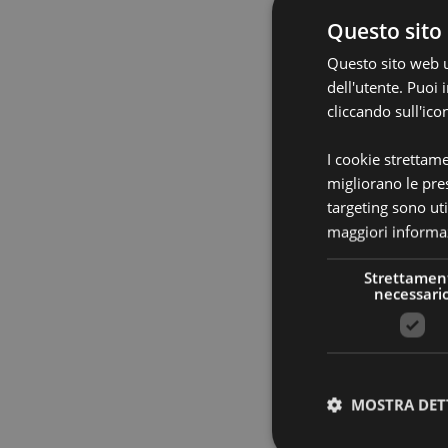
Olio Ess
Questo sito 
Ch
Questo sito web ut
dell'utente. Puoi
cliccando sull'ico
6
I cookie strettam
migliorano le pres
targeting sono uti
maggiori informaz
Strettamen
necessari
MOSTRA DET