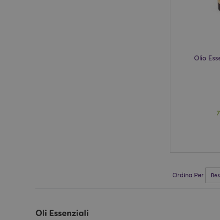
form_key
_hjIncludedInSessi
Olio Ess
searchReport-log
recently_viewed_pr
mage-cache-storage
invalidation
recently_compared
recently_compared
Ordina Per
product_data_stora
Oli Essenziali
PHPSESSID