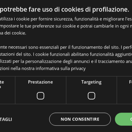
enziale - Goloka 10ml -
Olio Essenziale - Goloka 10ml
potrebbe fare uso di cookies di profilazione.
iodi di Garofano
Citronella
ilizza i cookie per fornire sicurezza, funzionalità e migliorare l'e
EOG14
EOG15
 impostare le tue preferenze sui cookie e potrai cambiarle in ogn
na dei cookie.
96 disponibile
624 disponibile
ente necessari sono essenziali per il funzionamento del sito. I pe
LOGIN
LOGIN
tazioni del sito. I cookie funzionali abilitano funzionalità aggiunti
lizzati per la personalizzazione degli annunci e il tracciamento ana
ioni nella nostra
informativa sulla privacy
te
Prestazione
Targeting
F
o
TAGLI
NON CONSENTIRE