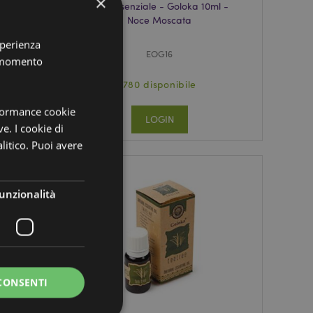
×
 -
Olio Essenziale - Goloka 10ml -
Noce Moscata
sperienza
EOG16
i momento
780 disponibile
rformance cookie
LOGIN
ve. I cookie di
litico. Puoi avere
unzionalità
CONSENTI