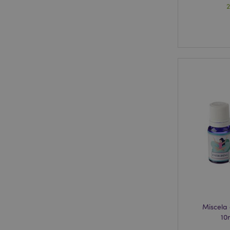
2
Miscela 
10