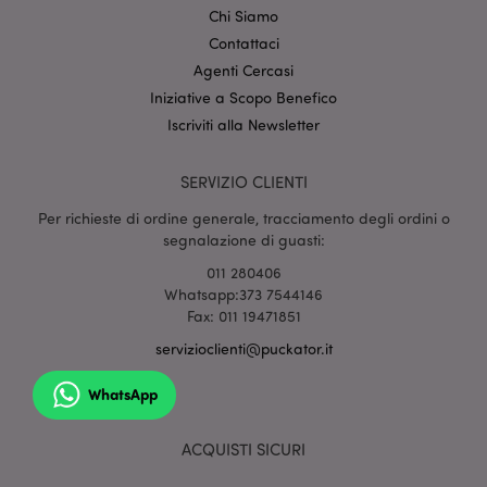
Chi Siamo
_hjIncludedInSessionSample
1 min
Contattaci
Hotjar Ltd
59
www.puckator.it
Agenti Cercasi
seco
Iniziative a Scopo Benefico
Iscriviti alla Newsletter
SERVIZIO CLIENTI
Per richieste di ordine generale, tracciamento degli ordini o
segnalazione di guasti:
searchReport-log
Sessi
Adobe Inc.
011 280406
www.puckator.it
Whatsapp:373 7544146
Fax: 011 19471851
recently_viewed_product_previous
servizioclienti@puckator.it
1 gio
Adobe Inc.
www.puckator.it
WhatsApp
ACQUISTI SICURI
mage-cache-storage-section-
1 gio
Adobe Inc.
invalidation
www.puckator.it