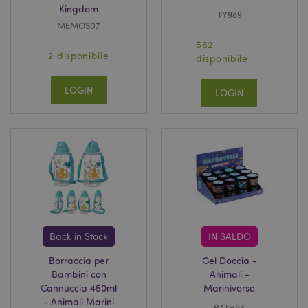
Kingdom
TY989
MEMOS07
562
2 disponibile
disponibile
LOGIN
LOGIN
Back in Stock
IN SALDO
Borraccia per
Gel Doccia -
Bambini con
Animali -
Cannuccia 450ml
Mariniverse
- Animali Marini
BATH94