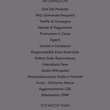
INFORMAZIONI
Dati Del Prodotto
FAQ-Domande Frequenti
Tariffe di Consegna
Metodi di Pagamento
section_data_ids
1 gio
Adobe Inc.
Promozioni in Corso
www.puckator.it
Agenti
Termini e Condizioni
Responsabilità Etica Aziendale
Politica Sulla Riservatezza
Calendario Fiere
Guida All'Acquisto
Personalizzazione Ordini e Prodotti
form_key
1 gio
Adobe Inc.
Avvisi - Richiamo Merce
17 o
.www.puckator.it
Aggiornamento CDE
Riferimento CPNP
PUCKATOR TEAM