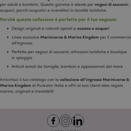
negozi di souvenir
per adulti e bambini. Questa gamma è ideale per
,
acquari, parchi acquatici e rivenditori in località turistiche.
Perché questa collezione è perfetta per il tuo negozio:
oceano e acquari
Design originali e colorati ispirati a
Mariniverse & Marine Kingdom
Linee esclusive
per il commercio
all’ingrosso
Perfetta per negozi di souvenir, attrazioni turistiche e boutique
l"Informativa sulla privacy di Google
in spiaggia
Articoli amati da famiglie, bambini e appassionati del mare
recently_viewed_product
1 gio
Adobe Inc.
www.puckator.it
collezione all’ingrosso Mariniverse &
Arricchisci il tuo catalogo con la
Marine Kingdom
di Puckator Italia e offri ai tuoi clienti idee regalo
marine, originali e irresistibili!
mage-cache-sessid
1 gio
Adobe Inc.
www.puckator.it