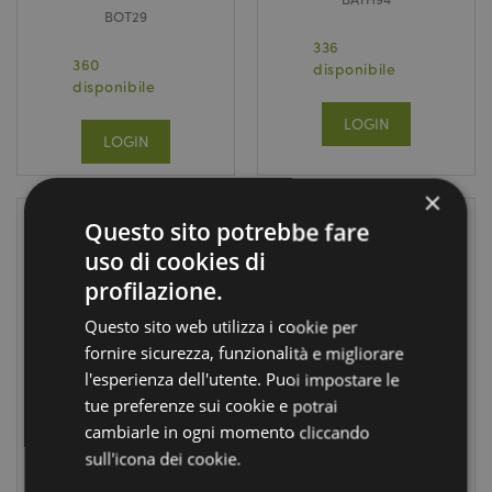
BOT29
336
360
disponibile
disponibile
LOGIN
LOGIN
×
Questo sito potrebbe fare
uso di cookies di
profilazione.
Questo sito web utilizza i cookie per
fornire sicurezza, funzionalità e migliorare
Back in Stock
l'esperienza dell'utente. Puoi impostare le
tue preferenze sui cookie e potrai
Caleidoscopio -
Tubo con Matite
cambiarle in ogni momento cliccando
Animali -
Colorate - 12
Mariniverse
pezzi - Animali -
sull'icona dei cookie.
Mariniverse
KAL06