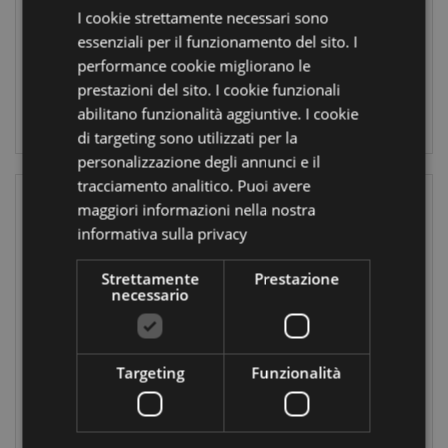
PCASE89
I cookie strettamente necessari sono
2032
essenziali per il funzionamento del sito. I
1128
disponibile
performance cookie migliorano le
disponibile
prestazioni del sito. I cookie funzionali
LOGIN
abilitano funzionalità aggiuntive. I cookie
LOGIN
di targeting sono utilizzati per la
personalizzazione degli annunci e il
tracciamento analitico. Puoi avere
maggiori informazioni nella nostra
informativa sulla privacy
Strettamente
Prestazione
necessario
IN SALDO
IN SALDO
Astuccio in
Tubo con Matite
Targeting
Funzionalità
Tessuto di Oxford
Colorate -
- Animali -
Grande - 12 pezzi
Marine Kingdom
- Animali -
Marine Kingdom