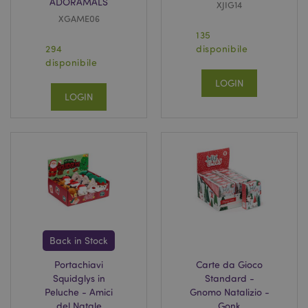
ADORAMALS
XJIG14
XGAME06
135
294
disponibile
disponibile
LOGIN
LOGIN
Back in Stock
Portachiavi
Carte da Gioco
Squidglys in
Standard -
Peluche - Amici
Gnomo Natalizio -
del Natale
Gonk