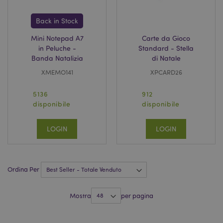
Back in Stock
Mini Notepad A7
Carte da Gioco
in Peluche -
Standard - Stella
searchReport-log
Sessi
Adobe Inc.
Banda Natalizia
di Natale
www.puckator.it
XMEMO141
XPCARD26
5136
912
recently_viewed_product_previous
1 gio
Adobe Inc.
www.puckator.it
disponibile
disponibile
LOGIN
LOGIN
mage-cache-storage-section-
1 gio
Adobe Inc.
invalidation
www.puckator.it
Ordina Per
Mostra
per pagina