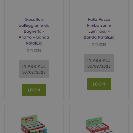
l"Informativa sulla privacy di Google
Giocattolo
Palla Pazza
Galleggiante da
Rimbalzante
recently_viewed_product
1 gio
Adobe Inc.
Bagnetto -
Luminosa -
www.puckator.it
Anatra - Banda
Banda Natalizia
Natalizia
XTY1039
XTY1038
IN ARRIVO:
mage-cache-sessid
1 gio
Adobe Inc.
IN ARRIVO:
03/09/2026
www.puckator.it
03/09/2026
LOGIN
LOGIN