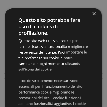
Decorazione
Decorazione
×
Natalizia - Fai da
Punto Croce - Fai
Questo sito potrebbe fare
Te - da dipingere
da Te - Banda
- Banda Natalizia
Natalizia - JINGLE
uso di cookies di
BUNCH
XDIY05
profilazione.
XDIY06
Questo sito web utilizza i cookie per
IN ARRIVO:
fornire sicurezza, funzionalità e migliorare
10/08/2026
IN ARRIVO:
l'esperienza dell'utente. Puoi impostare le
10/08/2026
tue preferenze sui cookie e potrai
LOGIN
cambiarle in ogni momento cliccando
LOGIN
sull'icona dei cookie.
I cookie strettamente necessari sono
essenziali per il funzionamento del sito. I
performance cookie migliorano le
prestazioni del sito. I cookie funzionali
abilitano funzionalità aggiuntive. I cookie