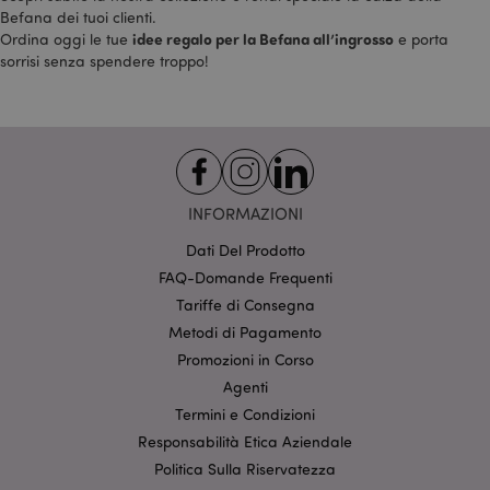
Befana dei tuoi clienti.
idee regalo per la Befana all’ingrosso
Ordina oggi le tue
e porta
sorrisi senza spendere troppo!
INFORMAZIONI
Dati Del Prodotto
FAQ-Domande Frequenti
X-Magento-Vary
1 gio
Adobe Inc.
17 o
www.puckator.it
Tariffe di Consegna
Metodi di Pagamento
Promozioni in Corso
Agenti
Termini e Condizioni
Responsabilità Etica Aziendale
Politica Sulla Riservatezza