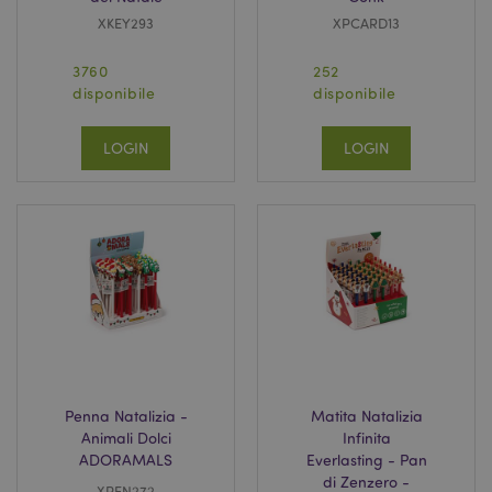
XKEY293
XPCARD13
3760
252
disponibile
disponibile
LOGIN
LOGIN
Penna Natalizia -
Matita Natalizia
Animali Dolci
Infinita
ADORAMALS
Everlasting - Pan
di Zenzero -
XPEN272