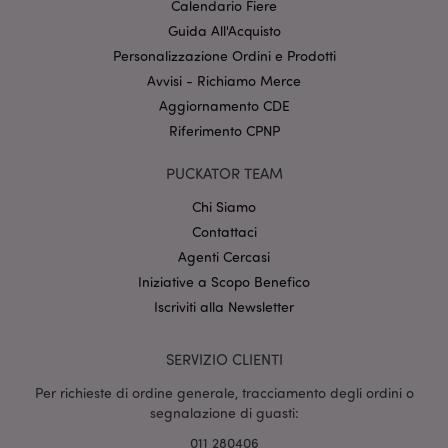
Calendario Fiere
Guida All'Acquisto
Personalizzazione Ordini e Prodotti
Avvisi - Richiamo Merce
_GRECAPTCHA
5 mes
Google LLC
setti
www.google.com
Aggiornamento CDE
Riferimento CPNP
PUCKATOR TEAM
Chi Siamo
Contattaci
mage-messages
1 gio
Agenti Cercasi
Adobe Inc.
16 o
www.puckator.it
Iniziative a Scopo Benefico
Iscriviti alla Newsletter
SERVIZIO CLIENTI
Per richieste di ordine generale, tracciamento degli ordini o
segnalazione di guasti:
011 280406