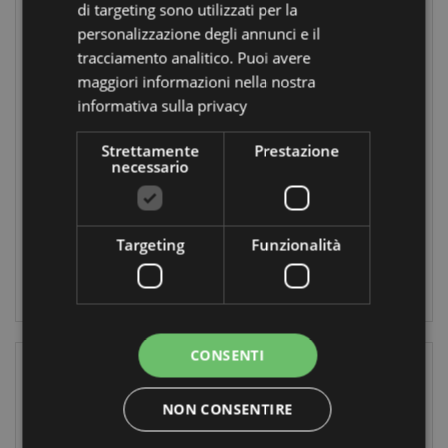
di targeting sono utilizzati per la
personalizzazione degli annunci e il
Back in Stock
Back in Stock
tracciamento analitico. Puoi avere
Caleidoscopio -
Penna
maggiori informazioni nella nostra
Mini - Banda
Cancellabile
informativa sulla privacy
Natalizia
Inkredible con
Copripenna -
XKAL15
Strettamente
Prestazione
Banda Natalizia
necessario
XPEN305
3624
disponibile
7668
disponibile
Targeting
Funzionalità
LOGIN
LOGIN
CONSENTI
NON CONSENTIRE