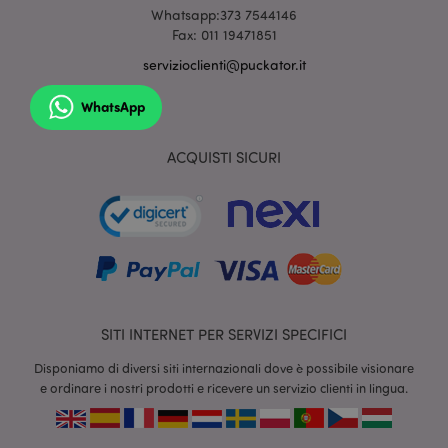
Whatsapp:373 7544146
Fax: 011 19471851
mage-cache-storage
1 gio
Adobe Inc.
servizioclienti@puckator.it
www.puckator.it
WhatsApp
ACQUISTI SICURI
Nome
Provider
/
Dominio
Scadenza
Descrizion
ps_rvm_VhQC
.puckator.it
11 mesi 4
Il nostro
settimane
servizio "liv
Provider
/
SITI INTERNET PER SERVIZI SPECIFICI
Nome
Scadenza
Descrizione
chat" per
Dominio
l'assistenza
cliente in
Disponiamo di diversi siti internazionali dove è possibile visionare
_gcl_au
2 mesi 4
Questo cookie
Google LLC
tempo real
settimane
è impostato da
.puckator.it
e ordinare i nostri prodotti e ricevere un servizio clienti in lingua.
Provider
/
Nome
Scadenza
De
Doubleclick e
MCPopupClosed
www.puckator.co.uk
Dominio
1 mese
Stato della
fornisce
finestra
informazioni
popup di
_hjAbsoluteSessionInProgress
29
Il
Hotjar Ltd
su come