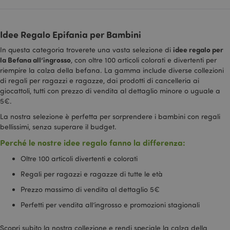
recently_compared_product
1 gio
Adobe Inc.
www.puckator.it
Idee Regalo Epifania per Bambini
idee regalo per
In questa categoria troverete una vasta selezione di
recently_compared_product_previous
1 gio
Adobe Inc.
www.puckator.it
la Befana all’ingrosso
, con oltre 100 articoli colorati e divertenti per
riempire la calza della befana. La gamma include diverse collezioni
di regali per ragazzi e ragazze, dai prodotti di cancelleria ai
giocattoli, tutti con prezzo di vendita al dettaglio minore o uguale a
5€.
product_data_storage
1 gio
Adobe Inc.
www.puckator.it
La nostra selezione è perfetta per sorprendere i bambini con regali
bellissimi, senza superare il budget.
Perché le nostre idee regalo fanno la differenza:
Oltre 100 articoli divertenti e colorati
PHPSESSID
1 gio
PHP.net
Regali per ragazzi e ragazze di tutte le età
17 o
.www.puckator.it
Prezzo massimo di vendita al dettaglio 5€
Perfetti per vendita all’ingrosso e promozioni stagionali
Scopri subito la nostra collezione e rendi speciale la calza della