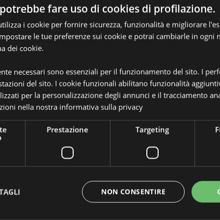
potrebbe fare uso di cookies di profilazione.
ilizza i cookie per fornire sicurezza, funzionalità e migliorare l'e
 impostare le tue preferenze sui cookie e potrai cambiarle in ogn
na dei cookie.
ente necessari sono essenziali per il funzionamento del sito. I pe
Dettagli del Prodotto
tazioni del sito. I cookie funzionali abilitano funzionalità aggiunti
Informazioni
lizzati per la personalizzazione degli annunci e il tracciamento ana
Dimensioni
Altezza
Aggiuntive
 - Baker Street
ioni nella nostra
informativa sulla privacy
Codice a barre
5055071
te
Prestazione
Targeting
F
Quantità di cartone
720
o
Peso (kg)
0.01800
erlasting sono realizzate con
IN SALDO
No
 dura che si deposita solo una
TAGLI
NON CONSENTIRE
arta ed è per questa ragione che
NOVITA’
No
ome una matita normale e non
tita per scoprire la mina.
PROMO
No