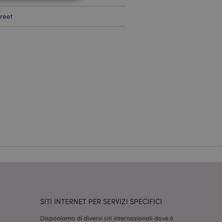
reet
a riservata e gestione
dal servizio Cookie-
ferenze di consenso
ssario che il banner
 funzioni
odotti visualizzati
zione.
la pulizia della
l cookie viene
end,
moria locale e
true.
fiche del cliente
'acquirente come la
SITI INTERNET PER SERVIZI SPECIFICI
sideri, le
Disponiamo di diversi siti internazionali dove è