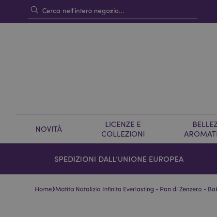
LICENZE E
BELLEZ
NOVITÀ
COLLEZIONI
AROMAT
SPEDIZIONI DALL’UNIONE EUROPEA
›
Home
Matita Natalizia Infinita Everlasting - Pan di Zenzero - Ba
Vai
Vai
alla
all'inizio