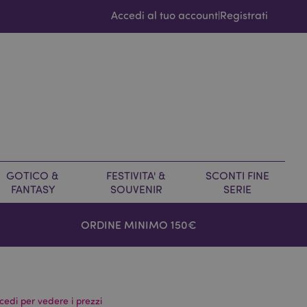
Accedi al tuo account
Registrati
|
GOTICO &
FESTIVITA' &
SCONTI FINE
FANTASY
SOUVENIR
SERIE
ORDINE MINIMO 150€
cedi per vedere i prezzi