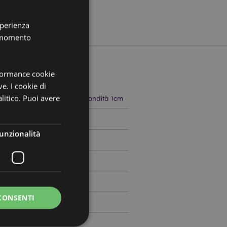
sperienza
i momento
rformance cookie
ve. I cookie di
litico. Puoi avere
 15cm Larghezza 2.5cm Profondità 1cm
797330
unzionalità
0
CONSENTI