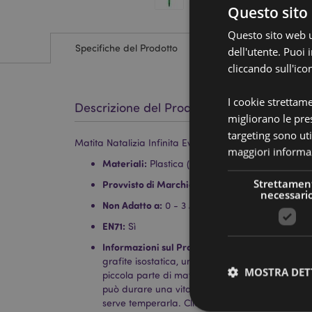
Questo sito 
Questo sito web ut
Specifiche del Prodotto
dell'utente. Puoi
cliccando sull'ico
I cookie strettam
Descrizione del Prodotto
migliorano le pres
targeting sono uti
Matita Natalizia Infinita Everlasting - Pan di Zenzero
maggiori informaz
Materiali:
Plastica (ABS) e Grafite Isostatica
Strettamen
Provvisto di Marchio CE/UKCA:
Sì
necessari
Non Adatto a:
0 - 3 Anni
EN71:
Sì
Informazioni sul Prodotto:
Le Matite Infinite Ev
grafite isostatica, una tipologia di grafite così
MOSTRA DET
piccola parte di materiale a contatto con la c
può durare una vita. Può essere cancellata c
serve temperarla. Clicca il tasto in cima alla ma