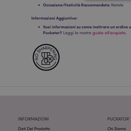
Occasione/Festività Raccomandata:
Natale
Informazioni Aggiuntive:
I cookie strettamente
Vuoi informazioni su come inoltrare un ordine uti
dell'account. Il sito 
Puckator?
Leggi la nostra
guida all'acquisto.
Nome
CookieScriptConse
recently_viewed_pr
mage-cache-sessid
section_data_ids
INFORMAZIONI
PUCKATOR 
Dati Del Prodotto
Chi Siamo