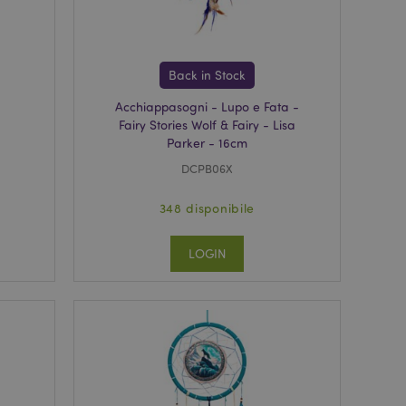
 funzioni
odotti visualizzati
zione.
Back in Stock
la pulizia della
l cookie viene
Acchiappasogni - Lupo e Fata -
end,
moria locale e
Fairy Stories Wolf & Fairy - Lisa
true.
Parker - 16cm
fiche del cliente
DCPB06X
'acquirente come la
sideri, le
348 disponibile
r facilitare la
 contenuti sul
camento delle pagine.
LOGIN
consentire a Hotjar
cluso nel
 dal limite di
o
re le informazioni
odotti visualizzati
zione.