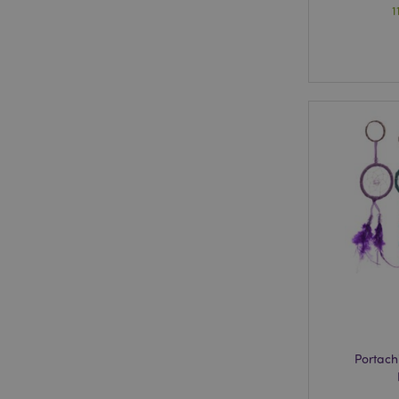
1
Portach