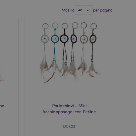
Mostra
per pagina
ume
Portachiavi - Mini
Acchiappasogni con Perline
DCK03