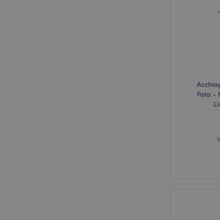
mage-cache-storage
invalidation
recently_compared
recently_compared
product_data_stora
Acchia
Fata - 
Li
PHPSESSID
9
X-Magento-Vary
_GRECAPTCHA