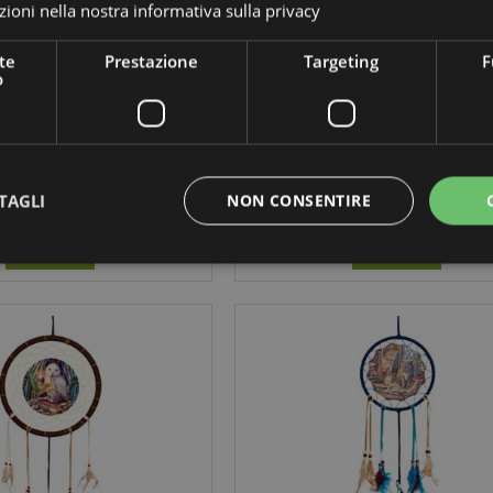
ioni nella nostra
informativa sulla privacy
te
Prestazione
Targeting
F
asogni - Angelo - Lisa
Acchiappasogni - Gatto -
o
Parker 16cm
Purrlock Holmes Cat - Lisa
Parker - 33cm
DCP06Z
DCPB02W
48 disponibile
495 disponibile
TAGLI
NON CONSENTIRE
LOGIN
LOGIN
Strettamente necessario
Prestazione
Targeting
Funzionalità
 necessari consentono le funzionalità di base del sito web come accesso alla propria are
internet non può essere utilizzato correttamente senza i cookie strettamente necessari.
Provider
/
Scadenza
Descrizione
Dominio
nt
2 mesi 4
Questo cookie viene utilizzato 
CookieScript
settimane
Script.com per ricordare le pre
www.puckator.it
sui cookie dei visitatori. È nece