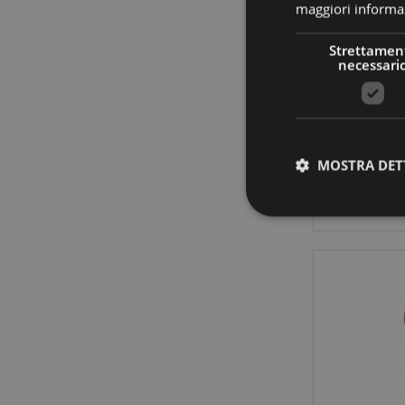
maggiori informaz
Strettamen
Acchiapp
necessari
2
MOSTRA DET
I cookie strettamente
dell'account. Il sito 
Nome
CookieScriptConse