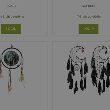
DCK02
DCPB06L
48 disponibile
176 disponibile
LOGIN
LOGIN