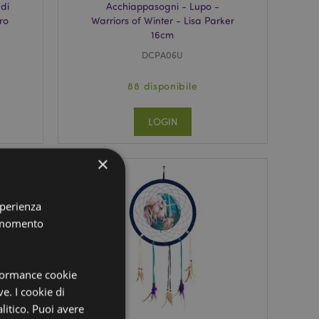
di
Acchiappasogni - Lupo -
ro
Warriors of Winter - Lisa Parker
16cm
DCPA06U
88 disponibile
LOGIN
×
sperienza
i momento
rformance cookie
ve. I cookie di
litico. Puoi avere