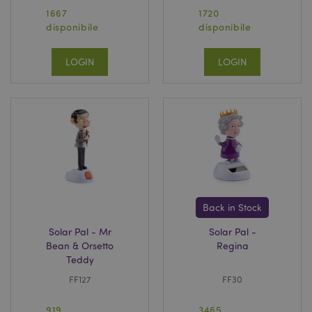
1667
1720
disponibile
disponibile
LOGIN
LOGIN
Back in Stock
Solar Pal - Mr
Solar Pal -
Bean & Orsetto
Regina
Teddy
FF127
FF30
919
3465