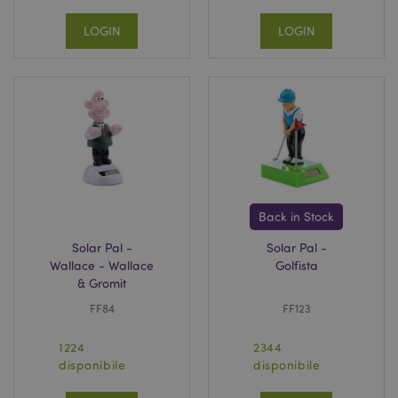
LOGIN
LOGIN
Back in Stock
Solar Pal -
Solar Pal -
Wallace - Wallace
Golfista
& Gromit
FF84
FF123
1224
2344
disponibile
disponibile