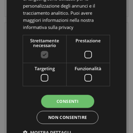
personalizzazione degli annunci e il
LOGIN
LOGIN
tracciamento analitico. Puoi avere
maggiori informazioni nella nostra
informativa sulla privacy
Strettamente
Prestazione
necessario
Targeting
Funzionalità
Back in Stock
Portachiavi in
Portachiavi in
Resina - Elmo
Resina - Egizi
Medievale
KN204
ESP18
CONSENTI
1944
324
NON CONSENTIRE
disponibile
disponibile
MOSTRA DETTAGLI