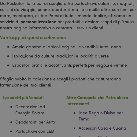
vi
pagina in un
Da Puckator Italia potrai scegliere tra portachiavi, calamite, magneti,
qu
sito e utilizzato
cuscini da viaggio, penne, quaderni, matite e molto altro, con temi per
ac
per calcolare i
pr
mare, montagna, città e Paesi di tutto il mondo. Inoltre, offriamo un
dati di
un
visitatori,
personalizzazione
servizio di
per prodotti e design: scopri di più sulla
lo
sessioni e
Vi
nostra pagina informativa o contatta il servizio clienti.
campagne per i
pe
rapporti di
pe
Vantaggi di questa selezione:
analisi dei siti.
ut
un
_gid
1 giorno
Questo cookie
Google LLC
Ampia gamma di articoli originali e vendibili tutto l’anno
si
è impostato da
.puckator.it
Ci
Google
Ispirazione da culture, tradizioni e località diverse
ch
Analytics.
c
Memorizza e
Espositori pratici e accattivanti, perfetti per negozi e vetrine
ne
aggiorna un
su
valore univoco
st
per ogni
Sfoglia subito la collezione e scegli i prodotti che cattureranno
at
pagina visitata
st
e viene
l’attenzione dei tuoi clienti!
utilizzato per
contare e
I prodotti più Venduti
Altre Categorie che Potrebbero
tenere traccia
delle
Interessarti
visualizzazioni
Decorazioni ad
di pagina.
Energia Solare
Idee Regalo Divise per
Tema
_fbp
2 mesi 4
Utilizzato da
Meta Platform
Deodoranti per Auto
settimane
Facebook per
Inc.
fornire una
Accessori Casa e Cucina
.puckator.it
Portachiavi con LED
serie di
prodotti