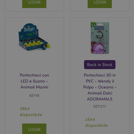
LOGIN
LOGIN
www.puckator.it
recently_compared_product_previous
1 gio
Adobe Inc.
www.puckator.it
product_data_storage
1 gio
Adobe Inc.
www.puckator.it
Back in Stock
Portachiavi con
Portachiavi 3D in
LED e Suono -
PVC - Wendy il
Animali Marini
Polpo - Oceano -
Animali Dolci
KEY19
PHPSESSID
1 gio
PHP.net
ADORAMALS
17 o
.www.puckator.it
KEY277
3864
disponibile
2544
disponibile
LOGIN