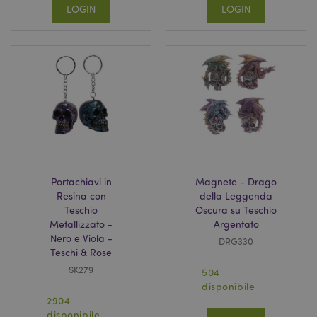
LOGIN
LOGIN
Portachiavi in
Magnete - Drago
Resina con
della Leggenda
Teschio
Oscura su Teschio
Metallizzato -
Argentato
Nero e Viola -
DRG330
Teschi & Rose
SK279
504
disponibile
2904
disponibile