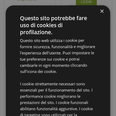
LOGIN
×
LOGIN
Questo sito potrebbe fare
uso di cookies di
profilazione.
Questo sito web utilizza i cookie per
fornire sicurezza, funzionalità e migliorare
l'esperienza dell'utente. Puoi impostare le
tue preferenze sui cookie e potrai
cambiarle in ogni momento cliccando
sull'icona dei cookie.
Solar Pal - Rasta
Portachiavi
Dinosauro con
I cookie strettamente necessari sono
LED e Suono
essenziali per il funzionamento del sito. I
FF68
KEY59
performance cookie migliorano le
prestazioni del sito. I cookie funzionali
1801
1224
abilitano funzionalità aggiuntive. I cookie
disponibile
disponibile
di targeting sono utilizzati per la