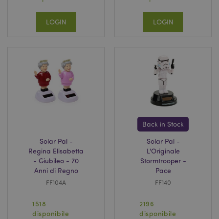
LOGIN
LOGIN
Back in Stock
Solar Pal -
Solar Pal -
Regina Elisabetta
L'Originale
- Giubileo - 70
Stormtrooper -
Anni di Regno
Pace
FF104A
FF140
1518
2196
disponibile
disponibile