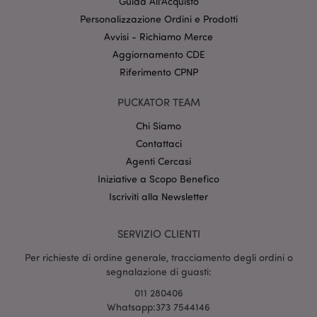
Guida All'Acquisto
l'utente finale
Personalizzazione Ordini e Prodotti
potrebbe aver
visto prima di
Avvisi - Richiamo Merce
visitare il sito
Web.
Aggiornamento CDE
APISID
2 anni
Questo cookie
Google LLC
Riferimento CPNP
DoubleClick
.google.com
viene
generalmente
PUCKATOR TEAM
impostato
attraverso il
Chi Siamo
sito dai partner
pubblicitari e
Contattaci
utilizzato da
questi per
Agenti Cercasi
creare un
Iniziative a Scopo Benefico
profilo degli
interessi del
Iscriviti alla Newsletter
visitatore del
sito web e
mostrare
annunci
SERVIZIO CLIENTI
pertinenti su
altri siti.
Per richieste di ordine generale, tracciamento degli ordini o
Questo cookie
funziona
segnalazione di guasti:
identificando
in modo
011 280406
univoco il
Whatsapp:373 7544146
browser e il
dispositivo.