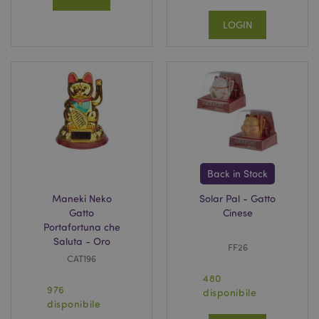
www.puckator.it
LOGIN
form_key
1 gio
Adobe Inc.
17 o
.www.puckator.it
Back in Stock
Maneki Neko
Solar Pal - Gatto
Gatto
Cinese
Portafortuna che
Saluta - Oro
_hjIncludedInSessionSample
1 min
Hotjar Ltd
FF26
59
www.puckator.it
CAT196
seco
480
976
disponibile
disponibile