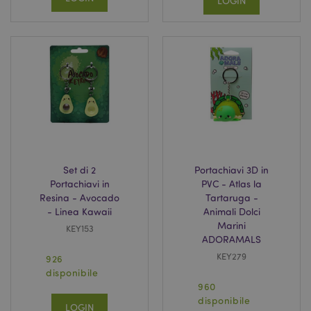
LOGIN
l"Informativa sulla privacy di Google
recently_viewed_product
1 gio
Adobe Inc.
www.puckator.it
mage-cache-sessid
1 gio
Adobe Inc.
www.puckator.it
Set di 2
Portachiavi 3D in
Portachiavi in
PVC - Atlas la
Resina - Avocado
Tartaruga -
- Linea Kawaii
Animali Dolci
Marini
KEY153
ADORAMALS
KEY279
926
disponibile
960
disponibile
section_data_ids
1 gio
Adobe Inc.
LOGIN