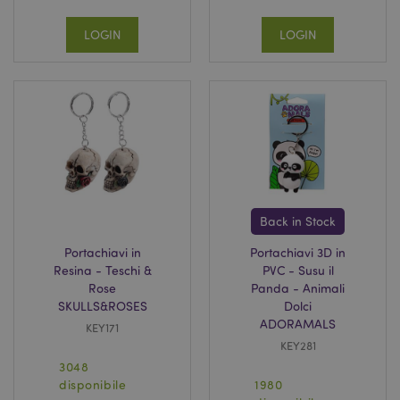
LOGIN
LOGIN
Back in Stock
Portachiavi in
Portachiavi 3D in
Resina - Teschi &
PVC - Susu il
Rose
Panda - Animali
SKULLS&ROSES
Dolci
ADORAMALS
KEY171
KEY281
3048
disponibile
1980