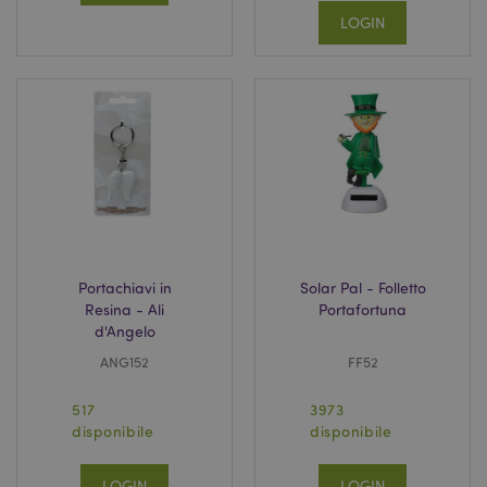
LOGIN
X-Magento-Vary
1 gio
Adobe Inc.
17 o
www.puckator.it
Portachiavi in
Solar Pal - Folletto
Resina - Ali
Portafortuna
d'Angelo
ANG152
FF52
517
3973
disponibile
disponibile
LOGIN
LOGIN