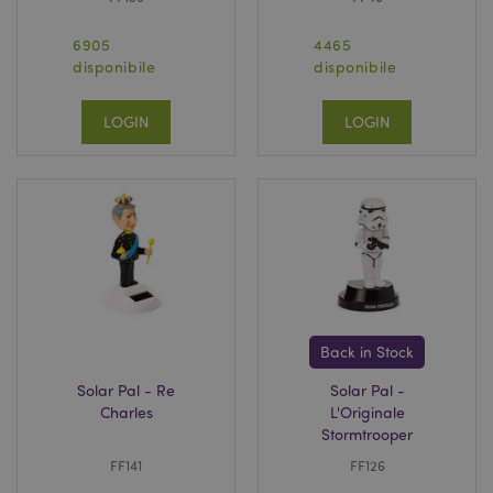
6905
4465
disponibile
disponibile
LOGIN
LOGIN
Back in Stock
Solar Pal - Re
Solar Pal -
Charles
L'Originale
Stormtrooper
FF141
FF126