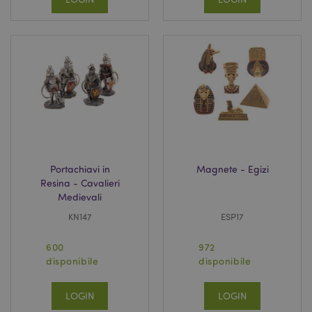
_GRECAPTCHA
5 mes
Google LLC
setti
www.google.com
mage-messages
1 gio
Adobe Inc.
Portachiavi in
Magnete - Egizi
16 o
www.puckator.it
Resina - Cavalieri
Medievali
KN147
ESP17
600
972
disponibile
disponibile
LOGIN
LOGIN