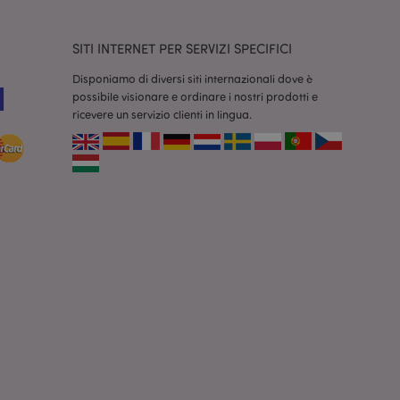
sideri, le
SITI INTERNET PER SERVIZI SPECIFICI
r facilitare la
 contenuti sul
camento delle pagine.
Disponiamo di diversi siti internazionali dove è
possibile visionare e ordinare i nostri prodotti e
consentire a Hotjar
cluso nel
ricevere un servizio clienti in lingua.
 dal limite di
o
re le informazioni
odotti visualizzati
zione.
r facilitare la
 contenuti sul
camento delle pagine.
rodotti confrontati
rodotti confrontati
vigazione.
 i dati di prodotto
i recente /