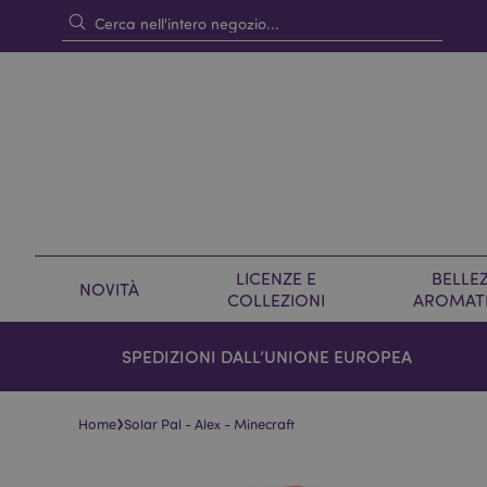
LICENZE E
BELLEZ
NOVITÀ
COLLEZIONI
AROMAT
SPEDIZIONI DALL’UNIONE EUROPEA
›
Home
Solar Pal - Alex - Minecraft
Vai
Vai
alla
all'inizio