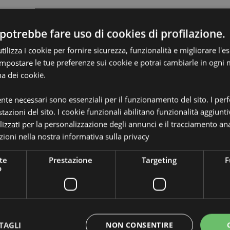
potrebbe fare uso di cookies di profilazione.
ilizza i cookie per fornire sicurezza, funzionalità e migliorare l'e
 impostare le tue preferenze sui cookie e potrai cambiarle in ogn
na dei cookie.
Dettagli del Prodotto
Informazioni
ente necessari sono essenziali per il funzionamento del sito. I pe
Dimensioni
Altezza
Aggiuntive
tazioni del sito. I cookie funzionali abilitano funzionalità aggiunti
Codice a barre
5055071
lizzati per la personalizzazione degli annunci e il tracciamento ana
ioni nella nostra
informativa sulla privacy
Quantità di cartone
120
te
Prestazione
Targeting
F
Peso (kg)
0.12700
o
ompletamente autorizzato per le
IN SALDO
No
ri di queste aree, ti preghiamo di
menti verrà rimosso dal tuo
NOVITA’
No
ro servizio clienti.
ia, Azzorre (Portogallo), Isole
TAGLI
NON CONSENTIRE
PROMO
No