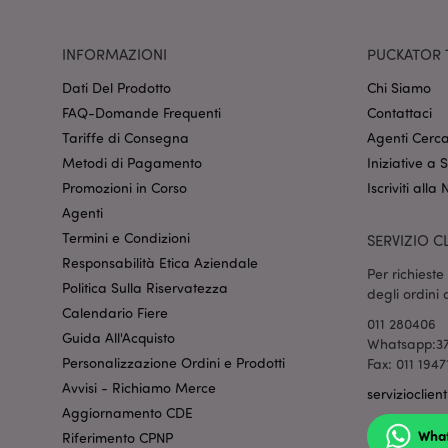
INFORMAZIONI
PUCKATOR 
form_key
Dati Del Prodotto
Chi Siamo
_hjIncludedInSessi
FAQ-Domande Frequenti
Contattaci
Tariffe di Consegna
Agenti Cerca
Metodi di Pagamento
Iniziative a
searchReport-log
Promozioni in Corso
Iscriviti alla
Agenti
recently_viewed_pr
Termini e Condizioni
SERVIZIO CL
Responsabilità Etica Aziendale
mage-cache-storage
Per richiest
invalidation
Politica Sulla Riservatezza
degli ordini
Calendario Fiere
011 280406
recently_compared
Guida All'Acquisto
Whatsapp:37
Personalizzazione Ordini e Prodotti
Fax: 011 1947
recently_compared
Avvisi - Richiamo Merce
servizioclien
Aggiornamento CDE
product_data_stora
Wha
Riferimento CPNP