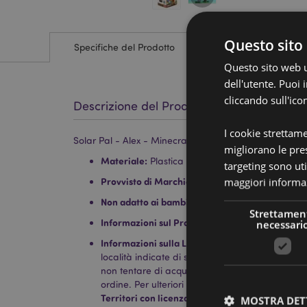
Questo sito 
Specifiche del Prodotto
Questo sito web ut
dell'utente. Puoi
cliccando sull'ico
Descrizione del Prodotto
I cookie strettam
Solar Pal - Alex - Minecraft
migliorano le pres
Materiale:
Plastica
targeting sono uti
Provvisto di Marchio CE:
maggiori informaz
Sì
Non adatto ai bambini:
0 - 3 Anni
Strettamen
Informazioni sul Prodotto:
Non è un Giocattolo.
necessari
Informazioni sulla Licenza:
Questo prodotto è c
località indicate di seguito. Se ti trovi al di fuo
non tentare di acquistare questo prodotto, altri
ordine. Per ulteriori informazioni, contatta il nost
Territori con licenza:
Isole Åland, Albania, Austr
MOSTRA DET