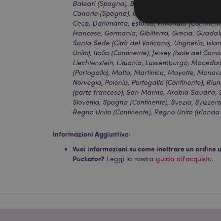
Baleari (Spagna), Belgio, Bermuda, Bosnia ed E
Canarie (Spagna), Ceuta e Melilla, Corsica (Fra
Ceca, Danimarca, Estonia, Finlandia (Continent
Francese, Germania, Gibilterra, Grecia, Guadal
Santa Sede (Città del Vaticano), Ungheria, Isla
Unito), Italia (Continente), Jersey (Isole del Cana
I cookie strettamente
Liechtenstein, Lituania, Lussemburgo, Macedo
dell'account. Il sito 
(Portogallo), Malta, Martinica, Mayotte, Monac
Norvegia, Polonia, Portogallo (Continente), Riu
Nome
(parte francese), San Marino, Arabia Saudita, Ser
Slovenia, Spagna (Continente), Svezia, Svizzera,
CookieScriptConse
Regno Unito (Continente), Regno Unito (Irlanda 
Informazioni Aggiuntive:
Vuoi informazioni su come inoltrare un ordine uti
recently_viewed_pr
Puckator?
Leggi la nostra
guida all'acquisto.
mage-cache-sessid
section_data_ids