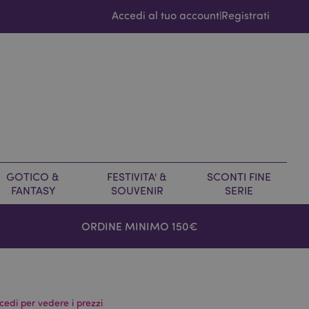
Accedi al tuo account
Registrati
|
GOTICO &
FESTIVITA' &
SCONTI FINE
FANTASY
SOUVENIR
SERIE
ORDINE MINIMO 150€
cedi per vedere i prezzi