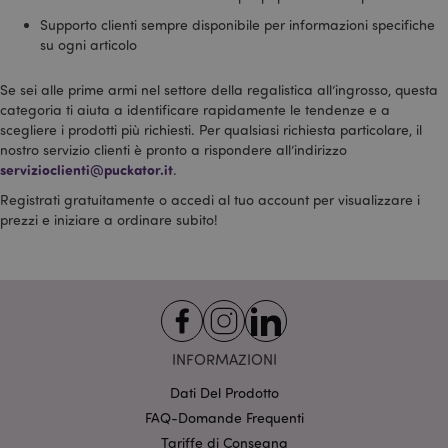
fornisce
Supporto clienti sempre disponibile per informazioni specifiche
informazioni
su come
su ogni articolo
l'utente finale
utilizza il sito
Web e
Se sei alle prime armi nel settore della regalistica all’ingrosso, questa
qualsiasi
categoria ti aiuta a identificare rapidamente le tendenze e a
pubblicità che
l'utente finale
scegliere i prodotti più richiesti. Per qualsiasi richiesta particolare, il
potrebbe aver
nostro servizio clienti è pronto a rispondere all’indirizzo
visto prima di
visitare il sito
servizioclienti@puckator.it
.
Web.
Registrati gratuitamente o accedi al tuo account per visualizzare i
1P_JAR
1 mese
Questo cookie
Google LLC
prezzi e iniziare a ordinare subito!
fornisce
.google.com
informazioni
su come
l'utente finale
utilizza il sito
Web e
qualsiasi
pubblicità che
l'utente finale
potrebbe aver
INFORMAZIONI
visto prima di
visitare il sito
Web.
Dati Del Prodotto
FAQ-Domande Frequenti
APISID
2 anni
Questo cookie
Google LLC
DoubleClick
.google.com
Tariffe di Consegna
viene