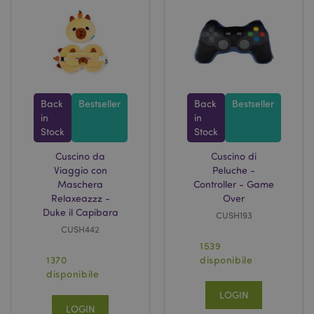
Back
Bestseller
Back
Bestseller
in
in
Stock
Stock
Cuscino da
Cuscino di
Viaggio con
Peluche -
Maschera
Controller - Game
Relaxeazzz -
Over
Duke il Capibara
CUSH193
CUSH442
1539
1370
disponibile
disponibile
LOGIN
LOGIN