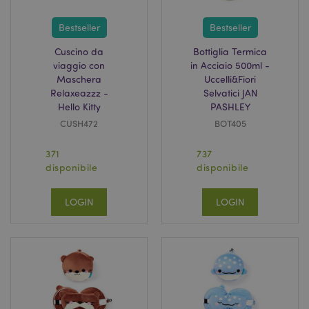
Bestseller
Bestseller
Cuscino da
Bottiglia Termica
viaggio con
in Acciaio 500ml -
Maschera
Uccelli&Fiori
Relaxeazzz -
Selvatici JAN
Hello Kitty
PASHLEY
CUSH472
BOT405
371
737
disponibile
disponibile
LOGIN
LOGIN