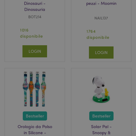
Dinosauri -
pezzi - Moomin
Dinosauria
BOT214
NAIL137
1016
1764
disponibile
disponibile
LOGIN
LOGIN
Bestseller
Bestseller
Orologio da Polso
Solar Pal -
in Silicone -
Snoopy &