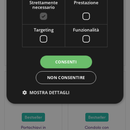
Strettamente
Prestazione
Peluche - Poop -
Foodiemals -
necessario
Cacca - Queasy
Queasy Squeezies
Squeezies
TY1020
TY1078
Targeting
Funzionalità
3072
2076
disponibile
disponibile
LOGIN
LOGIN
CONSENTI
NON CONSENTIRE
MOSTRA DETTAGLI
Strettamente necessario
Prestazione
Bestseller
Bestseller
Targeting
Funzionalità
Portachiavi in
Ciondolo con