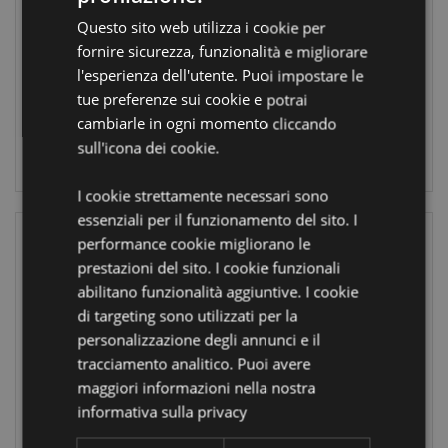
Pusheen il Gatto -
Avocado -
Foodie Cat
Queasy Squeezies
Questo sito web utilizza i cookie per
PUR109
TY927
fornire sicurezza, funzionalità e migliorare
l'esperienza dell'utente. Puoi impostare le
2256
5280
tue preferenze sui cookie e potrai
disponibile
disponibile
cambiarle in ogni momento cliccando
sull'icona dei cookie.
LOGIN
LOGIN
I cookie strettamente necessari sono
essenziali per il funzionamento del sito. I
performance cookie migliorano le
prestazioni del sito. I cookie funzionali
abilitano funzionalità aggiuntive. I cookie
di targeting sono utilizzati per la
personalizzazione degli annunci e il
tracciamento analitico. Puoi avere
Back
Bestseller
Bestseller
maggiori informazioni nella nostra
in
Antistress di
Stock
informativa sulla privacy
Peluche - Biscotto
Antistress di
della Fortuna -