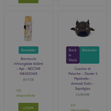
Bestseller
Back
Bestseller
in
Borraccia
Stock
Infrangibile 600ml
- Api - NECTAR
Cuscino di
MEADOWS
Peluche - Dexter il
Pipistrello -
BOT218
Animali Dolci -
Squidglys
101
CUSH399
disponibile
317
LOGIN
disponibile