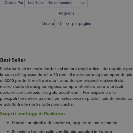
ut
Ordina Per
un
_gid
1 giorno
Questo cookie
Google LLC
si
è impostato da
.puckator.it
Pagina
1
2
Ci
Google
ch
Analytics.
c
Memorizza e
Mostra
per pagina
ne
aggiorna un
su
valore univoco
st
per ogni
at
pagina visitata
st
e viene
utilizzato per
contare e
tenere traccia
Best Seller
delle
visualizzazioni
Puckator è un’azienda leader nel settore degli articoli da regalo e per
di pagina.
la casa all’ingrosso da oltre 30 anni. Il nostro catalogo comprende più
_fbp
2 mesi 4
Utilizzato da
Meta Platform
di 3000 prodotti, molti dei quali sono design originali realizzati dal
settimane
Facebook per
Inc.
nostro studio di designer inglese, sempre attento a creare articoli
fornire una
.puckator.it
serie di
esclusivi con confezioni regalo accattivanti. Partecipiamo alle
prodotti
principali fiere internazionali per selezionare i prodotti più di tendenza
pubblicitari
come offerte in
e adattarli alle nostre collezioni uniche.
tempo reale da
inserzionisti di
Scopri i vantaggi di Puckator:
terze parti
Prodotti originali e di tendenza, aggiornati mensilmente
IDE
1 anno
Questo cookie
Google LLC
è impostato da
.doubleclick.net
Selezione basata sulle vendite più popolari in Europa
Doubleclick e