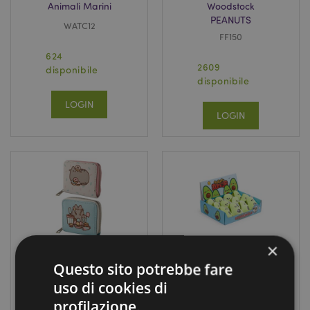
Animali Marini
Woodstock
PEANUTS
WATC12
FF150
624
2609
disponibile
disponibile
LOGIN
LOGIN
×
Bestseller
Bestseller
Questo sito potrebbe fare
Portafoglio
Antistress di
uso di cookies di
Piccolo con Zip -
Peluche -
profilazione.