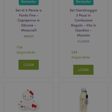
Bestseller
Bestseller
Set di 8 Penne a
Set Giardinaggio
Punta Fine -
3 Pezzi in
Copripenna in
Confezione
Silicone -
Regalo - Vita in
Minecraft
Giardino -
Moomin
PEN311
GLOV03
704
disponibile
289
disponibile
LOGIN
LOGIN