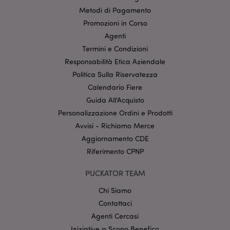
generalmente
Metodi di Pagamento
impostato
attraverso il
Promozioni in Corso
sito dai partner
Agenti
pubblicitari e
utilizzato da
Termini e Condizioni
questi per
creare un
Responsabilità Etica Aziendale
profilo degli
interessi del
Politica Sulla Riservatezza
visitatore del
sito web e
Calendario Fiere
mostrare
Guida All'Acquisto
annunci
pertinenti su
Personalizzazione Ordini e Prodotti
altri siti.
Questo cookie
Avvisi - Richiamo Merce
funziona
identificando
Aggiornamento CDE
in modo
univoco il
Riferimento CPNP
browser e il
dispositivo.
PUCKATOR TEAM
HSID
2 anni
Questo cookie
Google LLC
è impostato da
.google.com
Chi Siamo
DoubleClick
(che è di
Contattaci
proprietà di
Agenti Cercasi
Google) per
costruire un
Iniziative a Scopo Benefico
profilo degli