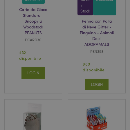
in
Carte da Gioco
Stock
Standard -
Snoopy &
Penna con Palla
Woodstock
di Neve Glitter -
X-Magento-Vary
1 gio
PEANUTS
Pinguino - Animali
Adobe Inc.
17 o
www.puckator.it
Dolci
PCARD30
ADORAMALS
PEN358
432
disponibile
980
disponibile
LOGIN
LOGIN
_GRECAPTCHA
5 mes
Google LLC
setti
www.google.com