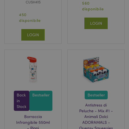
CUSH415
560
disponibile
450
disponibile
LOGIN
LOGIN
Back
Bestseller
Bestseller
in
Antistress di
Stock
Peluche - Mix #1 -
Borraccia
Animali Dolci
Infrangibile 550ml
ADORAMALS -
- Pippi
Queasy Squeezies