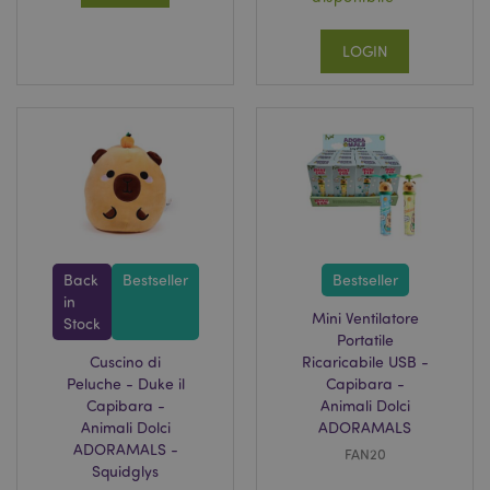
LOGIN
Back
Bestseller
Bestseller
in
Mini Ventilatore
Stock
Portatile
Cuscino di
Ricaricabile USB -
Peluche - Duke il
Capibara -
Capibara -
Animali Dolci
Animali Dolci
ADORAMALS
ADORAMALS -
FAN20
Squidglys