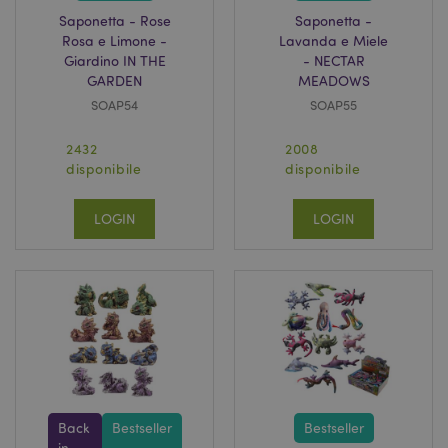
Saponetta - Rose
Saponetta -
Rosa e Limone -
Lavanda e Miele
recently_viewed_product_previous
1 gio
Adobe Inc.
Giardino IN THE
- NECTAR
www.puckator.it
GARDEN
MEADOWS
SOAP54
SOAP55
2432
2008
mage-cache-storage-section-
1 gio
Adobe Inc.
disponibile
disponibile
invalidation
www.puckator.it
LOGIN
LOGIN
recently_compared_product
1 gio
Adobe Inc.
www.puckator.it
recently_compared_product_previous
1 gio
Adobe Inc.
www.puckator.it
Back
Bestseller
Bestseller
in