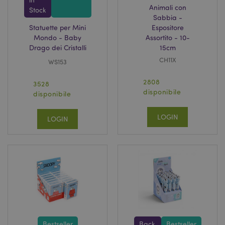
Animali con
Stock
Sabbia -
Statuette per Mini
Espositore
product_data_storage
1 gio
Adobe Inc.
Mondo - Baby
Assortito - 10-
www.puckator.it
Drago dei Cristalli
15cm
CH11X
WS153
2808
3528
disponibile
disponibile
PHPSESSID
1 gio
PHP.net
17 o
.www.puckator.it
LOGIN
LOGIN
Bestseller
Back
Bestseller