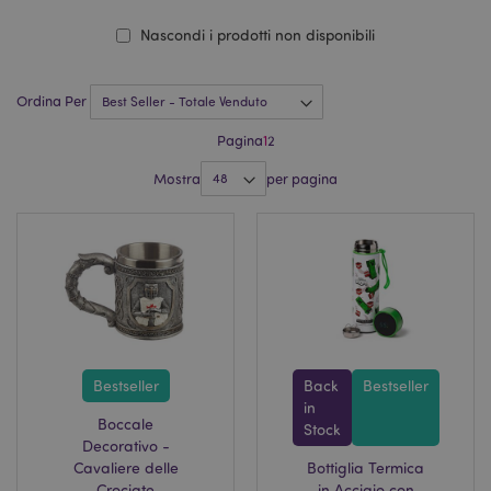
Nascondi i prodotti non disponibili
Ordina Per
Pagina
1
2
Mostra
per pagina
Bestseller
Back
Bestseller
in
Boccale
Stock
Decorativo -
Cavaliere delle
Bottiglia Termica
Crociate
in Acciaio con