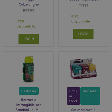
Calzelunghe
TY965
BOT365
5172
1789
disponibile
disponibile
LOGIN
LOGIN
Bestseller
Back
Bestseller
in
Borraccia
Stock
Infrangibile per
Bambini 350ml -
Set Manicure 5