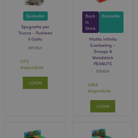
Bestseller
Back
Bestseller
in
Spugnetta per
Stock
Trucco - Pusheen
mage-messages
1 gio
Adobe Inc.
il Gatto
Matita Infinita
16 o
www.puckator.it
Everlasting -
SPON21
Snoopy &
Woodstock
1170
PEANUTS
disponibile
STA409
LOGIN
2088
disponibile
LOGIN
mage-cache-storage
1 gio
Adobe Inc.
www.puckator.it