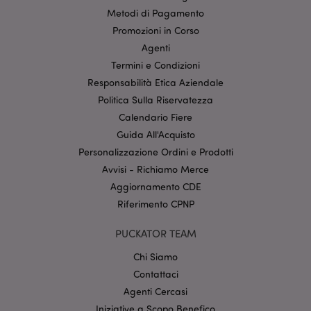
I cookie strettamente necessari consentono le
Metodi di Pagamento
funzionalità di base del sito web come accesso alla
Promozioni in Corso
propria area riservata e gestione dell'account. Il sito
internet non può essere utilizzato correttamente
Agenti
senza i cookie strettamente necessari.
Termini e Condizioni
Provider
/
Nome
Scade
Responsabilità Etica Aziendale
Dominio
Politica Sulla Riservatezza
CookieScriptConsent
2 mes
CookieScript
Calendario Fiere
setti
www.puckator.it
Guida All'Acquisto
Personalizzazione Ordini e Prodotti
Avvisi - Richiamo Merce
Aggiornamento CDE
Riferimento CPNP
PUCKATOR TEAM
l"Informativa sulla privacy di Google
Chi Siamo
Contattaci
recently_viewed_product
1 gio
Adobe Inc.
Agenti Cercasi
www.puckator.it
Iniziative a Scopo Benefico