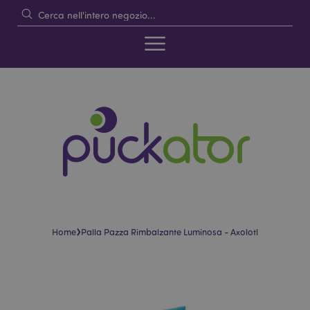
›
Home
Palla Pazza Rimbalzante Luminosa - Axolotl
Vai
Vai
alla
all'inizio
fine
della
della
galleria