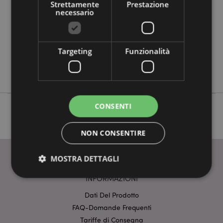
5055071508622
Strettamente
Prestazione
necessario
48
0.155000
No
Targeting
Funzionalità
No
No
CONSENTI
NON CONSENTIRE
MOSTRA DETTAGLI
INFORMAZIONI
Dati Del Prodotto
Strettamente necessario
Prestazione
FAQ-Domande Frequenti
Targeting
Funzionalità
Tariffe di Consegna