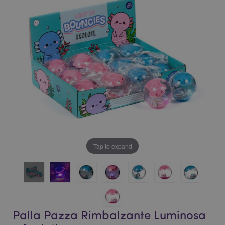
galleria
di
di
immagini
immagini
Tap to expand
Palla Pazza Rimbalzante Luminosa