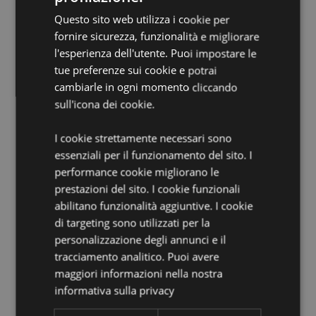
EN71:
Sì
Questo sito web utilizza i cookie per
Non Adatto a:
0 - 3 Anni
fornire sicurezza, funzionalità e migliorare
Informazioni sul Prodotto:
Il gioco è raccomandato
l'esperienza dell'utente. Puoi impostare le
per bambini di età superiore ai 5 anni.
tue preferenze sui cookie e potrai
cambiarle in ogni momento cliccando
Informazioni Aggiuntive:
sull'icona dei cookie.
Vuoi informazioni su come inoltrare un ordine
utilizzando il sito internet di Puckator?
Leggi la nostra
I cookie strettamente necessari sono
guida all'acquisto.
essenziali per il funzionamento del sito. I
performance cookie migliorano le
prestazioni del sito. I cookie funzionali
abilitano funzionalità aggiuntive. I cookie
di targeting sono utilizzati per la
personalizzazione degli annunci e il
tracciamento analitico. Puoi avere
Dettagli del Prodotto
maggiori informazioni nella nostra
Informazioni
Altezza 6.5cm Larghezza 6.5cm Profondità
informativa sulla privacy
Aggiuntive
6.5cm