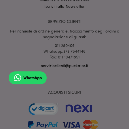
Iscriviti alla Newsletter
mage-cache-sessid
1 gio
SERVIZIO CLIENTI
Adobe Inc.
www.puckator.it
Per richieste di ordine generale, tracciamento degli ordini o
segnalazione di guasti:
011 280406
Whatsapp:373 7544146
Fax: 011 19471851
servizioclienti@puckator.it
WhatsApp
section_data_ids
1 gio
Adobe Inc.
ACQUISTI SICURI
www.puckator.it