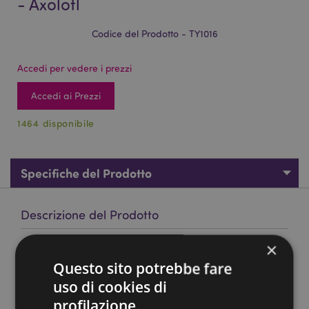
- Axolotl
Codice del Prodotto - TY1016
Accedi per vedere i prezzi
Accedi ai Prezzi
1464 disponibile
Specifiche del Prodotto
Descrizione del Prodotto
×
Palla Pazza Rimbalzante Luminosa - Axolotl
Questo sito potrebbe fare
Materiali:
Plastica e Gomma
uso di cookies di
Provvisto di Marchio CE:
Sì
profilazione.