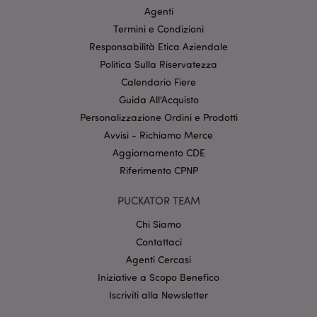
Agenti
Termini e Condizioni
Responsabilità Etica Aziendale
Politica Sulla Riservatezza
l"Informativa sulla privacy di Google
Calendario Fiere
Guida All'Acquisto
recently_viewed_product
1 gio
Adobe Inc.
Personalizzazione Ordini e Prodotti
www.puckator.it
Avvisi - Richiamo Merce
Aggiornamento CDE
Riferimento CPNP
mage-cache-sessid
1 gio
Adobe Inc.
PUCKATOR TEAM
www.puckator.it
Chi Siamo
Contattaci
Agenti Cercasi
Iniziative a Scopo Benefico
Iscriviti alla Newsletter