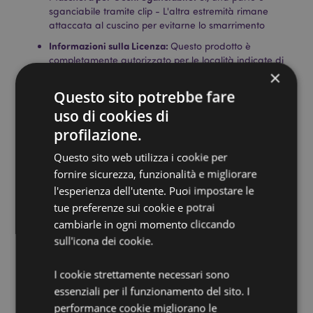
sganciabile tramite clip - L'altra estremità rimane
attaccata al cuscino per evitarne lo smarrimento
Informazioni sulla Licenza:
Questo prodotto è
completamente autorizzato per le località indicate di
×
seguito. Se ti trovi al di fuori di queste aree, ti
preghiamo di non tentare di acquistare questo
Questo sito potrebbe fare
prodotto, altrimenti verrà rimosso dal tuo ordine. Per
uso di cookies di
ulteriori informazioni, contatta il nostro servizio clienti.
Territori con licenza:
Isole Åland, Albania, Andorra,
profilazione.
Austria, Azerbaigian, Azzorre (Portogallo), Isole Baleari
Questo sito web utilizza i cookie per
(Spagna), Bielorussia, Belgio, Bermuda, Bosnia ed
Erzegovina, Bulgaria, Isole Canarie (Spagna), Ceuta e
fornire sicurezza, funzionalità e migliorare
Melilla, Cile, Corsica (Francia), Croazia, Cipro,
l'esperienza dell'utente. Puoi impostare le
Repubblica Ceca, Danimarca, Estonia, Finlandia
tue preferenze sui cookie e potrai
(Continente), Francia (Continente), Guyana Francese,
cambiarle in ogni momento cliccando
Georgia, Germania, Gibilterra, Grecia, Guadalupa,
sull'icona dei cookie.
Guernsey (Isole del Canale), Santa Sede (Città del
Vaticano), Ungheria, Islanda, Irlanda, Isola di Man
(Regno Unito), Italia (Continente), Jersey (Isole del
I cookie strettamente necessari sono
Canale), Kosovo, Lettonia, Liechtenstein, Lituania,
essenziali per il funzionamento del sito. I
Lussemburgo, Macedonia del Nord, Madera
performance cookie migliorano le
(Portogallo), Malta, Martinica, Mayotte, Moldavia,