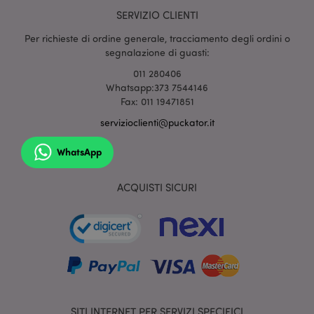
SERVIZIO CLIENTI
Per richieste di ordine generale, tracciamento degli ordini o
section_data_ids
1 gio
Adobe Inc.
segnalazione di guasti:
www.puckator.it
011 280406
Whatsapp:373 7544146
Fax: 011 19471851
servizioclienti@puckator.it
WhatsApp
form_key
1 gio
Adobe Inc.
ACQUISTI SICURI
17 o
.www.puckator.it
_hjIncludedInSessionSample
1 min
Hotjar Ltd
59
www.puckator.it
seco
SITI INTERNET PER SERVIZI SPECIFICI