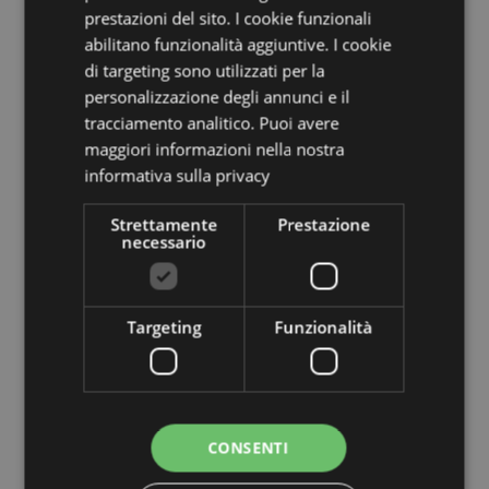
prestazioni del sito. I cookie funzionali
Montenegro, Paesi Bassi, Norvegia, Polonia, Portogallo
(Continente), Riunione, Romania, Russia, Saint Martin
abilitano funzionalità aggiuntive. I cookie
(parte francese), Serbia, Sicilia (Italia), Slovacchia,
di targeting sono utilizzati per la
Slovenia, Spagna (Continente), Svezia, Svizzera,
personalizzazione degli annunci e il
Turchia, Ucraina, Regno Unito (Continente), Regno
tracciamento analitico. Puoi avere
Unito (Irlanda del Nord, Highlands e Isole)
maggiori informazioni nella nostra
informativa sulla privacy
Informazioni Aggiuntive:
Vuoi informazioni su come inoltrare un ordine
Strettamente
Prestazione
utilizzando il sito internet di Puckator?
Leggi la nostra
necessario
guida all'acquisto.
Dettagli del Prodotto
Targeting
Funzionalità
Informazioni
Altezza 18cm Larghezza 14cm Profondità 9cm
Aggiuntive
Aperto 18x30x5cm
5055071771033
56
CONSENTI
0.187000