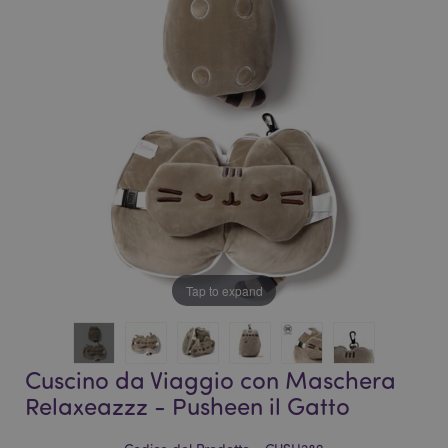
galleria
di
di
immagini
immagini
Tap to expand
Cuscino da Viaggio con Maschera
Relaxeazzz - Pusheen il Gatto