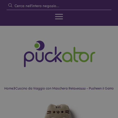
›
Home
Cuscino da Viaggio con Maschera Relaxeazzz - Pusheen il Gatto
Vai
Vai
alla
all'inizio
fine
della
della
galleria