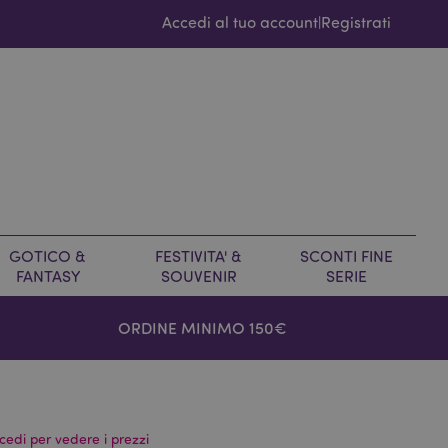
Accedi al tuo account
Registrati
|
GOTICO &
FESTIVITA' &
SCONTI FINE
FANTASY
SOUVENIR
SERIE
ORDINE MINIMO 150€
cedi per vedere i prezzi