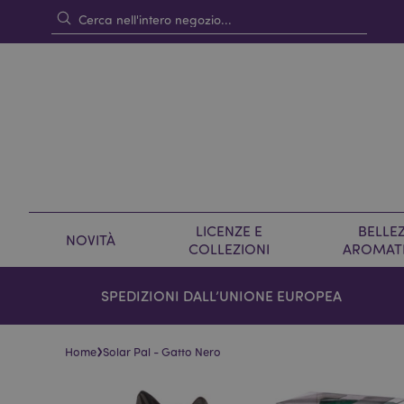
LICENZE E
BELLEZ
NOVITÀ
COLLEZIONI
AROMAT
SPEDIZIONI DALL’UNIONE EUROPEA
›
Home
Solar Pal - Gatto Nero
Vai
Vai
alla
all'inizio