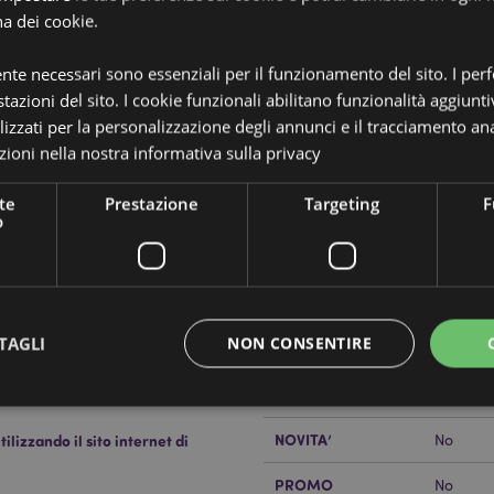
na dei cookie.
ente necessari sono essenziali per il funzionamento del sito. I pe
tazioni del sito. I cookie funzionali abilitano funzionalità aggiunti
lizzati per la personalizzazione degli annunci e il tracciamento ana
ioni nella nostra
informativa sulla privacy
Dettagli del Prodotto
Informazioni
te
Prestazione
Targeting
F
Dimensioni
Altezza
o
Aggiuntive
Codice a barre
5055071
Quantità di cartone
120
TAGLI
NON CONSENTIRE
Peso (kg)
0.07300
IN SALDO
No
NOVITA’
lizzando il sito internet di
No
Strettamente necessario
Prestazione
Targeting
Funzionalità
PROMO
No
 necessari consentono le funzionalità di base del sito web come accesso alla propria are