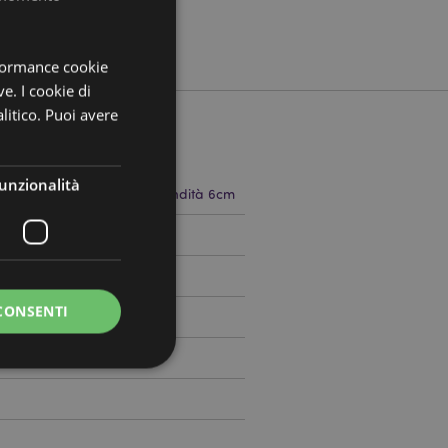
rformance cookie
ve. I cookie di
litico. Puoi avere
unzionalità
 10cm Larghezza 5cm Profondità 6cm
739620
CONSENTI
0
a riservata e gestione