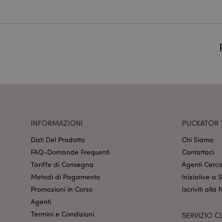
dell'account. Il sito 
Nome
CookieScriptConse
recently_viewed_pr
mage-cache-sessid
INFORMAZIONI
PUCKATOR 
Dati Del Prodotto
Chi Siamo
section_data_ids
FAQ-Domande Frequenti
Contattaci
Tariffe di Consegna
Agenti Cerca
Metodi di Pagamento
Iniziative a
form_key
Promozioni in Corso
Iscriviti alla
Agenti
Termini e Condizioni
_hjIncludedInSessi
SERVIZIO CL