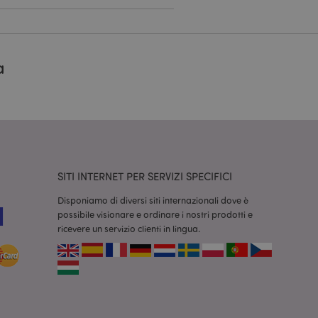
a
dal servizio Cookie-
ferenze di consenso
ssario che il banner
 funzioni
odotti visualizzati
zione.
la pulizia della
l cookie viene
end,
SITI INTERNET PER SERVIZI SPECIFICI
moria locale e
true.
Disponiamo di diversi siti internazionali dove è
possibile visionare e ordinare i nostri prodotti e
fiche del cliente
'acquirente come la
ricevere un servizio clienti in lingua.
sideri, le
r facilitare la
 contenuti sul
camento delle pagine.
consentire a Hotjar
cluso nel