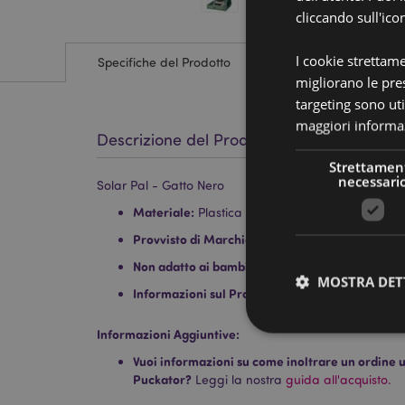
cliccando sull'ico
I cookie strettam
Specifiche del Prodotto
migliorano le pres
targeting sono uti
maggiori informaz
Descrizione del Prodotto
Strettamen
necessari
Solar Pal - Gatto Nero
Materiale:
Plastica
Provvisto di Marchio CE:
Sì
Non adatto ai bambini:
0 - 3 Anni
MOSTRA DET
Informazioni sul Prodotto:
Non è un Giocattolo.
Informazioni Aggiuntive:
Vuoi informazioni su come inoltrare un ordine uti
Puckator?
Leggi la nostra
guida all'acquisto.
I cookie strettamente