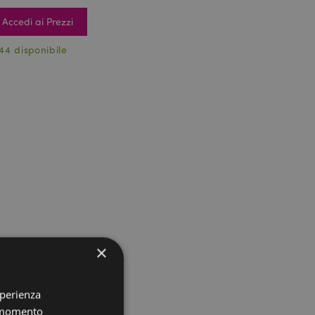
Accedi ai Prezzi
44 disponibile
×
sperienza
i momento