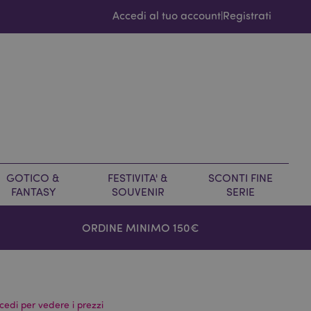
Accedi al tuo account
Registrati
|
GOTICO &
FESTIVITA' &
SCONTI FINE
FANTASY
SOUVENIR
SERIE
ORDINE MINIMO 150€
cedi per vedere i prezzi