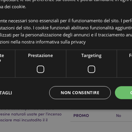
na dei cookie.
ente necessari sono essenziali per il funzionamento del sito. I pe
tazioni del sito. I cookie funzionali abilitano funzionalità aggiunti
Dettagli del Prodotto
lizzati per la personalizzazione degli annunci e il tracciamento ana
Informazioni
ioni nella nostra
informativa sulla privacy
Dimensioni
Altezza
Aggiuntive
Codice a barre
te
Prestazione
Targeting
F
5055071
o
Quantità di cartone
48
Peso (kg)
0.18400
averso un bruciatore ad effetto
IN SALDO
No
TAGLI
NON CONSENTIRE
 Questo articolo deve essere
re. Quando è in funzione, la
NOVITA’
No
re e sulla superficie su cui è
resine naturali usate per l'incenso
PROMO
No
iare mai incustodito il il
Strettamente necessario
Prestazione
Targeting
Funzionalità