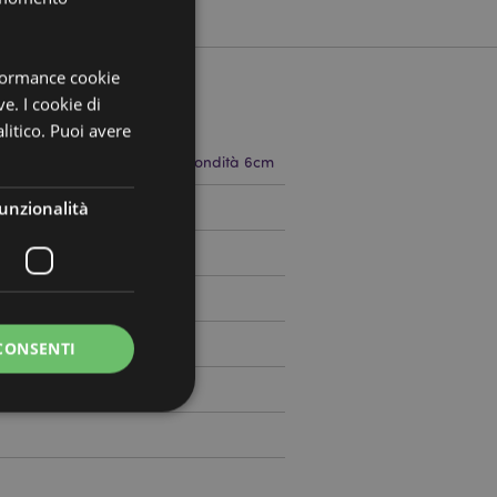
rformance cookie
ve. I cookie di
litico. Puoi avere
 10cm Larghezza 6.5cm Profondità 6cm
unzionalità
746499
0
CONSENTI