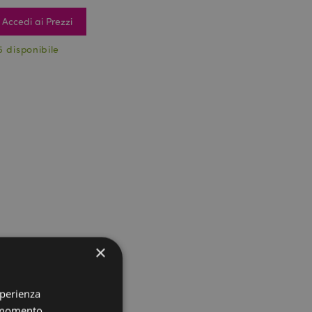
Accedi ai Prezzi
5 disponibile
×
sperienza
i momento