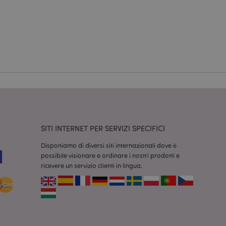
a riservata e gestione
dal servizio Cookie-
ferenze di consenso
ssario che il banner
 funzioni
odotti visualizzati
zione.
la pulizia della
l cookie viene
end,
SITI INTERNET PER SERVIZI SPECIFICI
moria locale e
true.
Disponiamo di diversi siti internazionali dove è
fiche del cliente
possibile visionare e ordinare i nostri prodotti e
'acquirente come la
ricevere un servizio clienti in lingua.
sideri, le
r facilitare la
 contenuti sul
camento delle pagine.
consentire a Hotjar