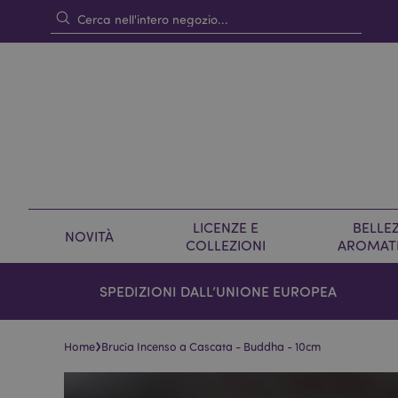
LICENZE E
BELLEZ
NOVITÀ
COLLEZIONI
AROMAT
SPEDIZIONI DALL’UNIONE EUROPEA
›
Home
Brucia Incenso a Cascata - Buddha - 10cm
Vai
Vai
alla
all'inizio