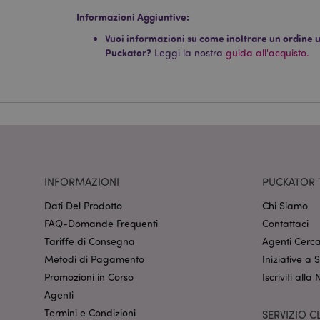
I cookie strettamente
dell'account. Il sito 
Informazioni Aggiuntive:
Vuoi informazioni su come inoltrare un ordine uti
Nome
Puckator?
Leggi la nostra
guida all'acquisto.
CookieScriptConse
recently_viewed_pr
mage-cache-sessid
INFORMAZIONI
PUCKATOR 
Dati Del Prodotto
Chi Siamo
section_data_ids
FAQ-Domande Frequenti
Contattaci
Tariffe di Consegna
Agenti Cerca
Metodi di Pagamento
Iniziative a
form_key
Promozioni in Corso
Iscriviti alla
Agenti
_hjIncludedInSessi
Termini e Condizioni
SERVIZIO CL