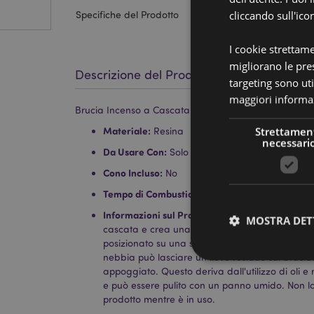
cliccando sull'ico
Specifiche del Prodotto
I cookie strettam
migliorano le pres
Descrizione del Prodotto
targeting sono uti
maggiori informaz
Brucia Incenso a Cascata - Buddha - 10cm
Materiale:
Strettamen
Resina
necessari
Da Usare Con:
Solo Coni Incenso Backflow
Cono Incluso:
No
Tempo di Combustione Stimato:
30 Minuti
Informazioni sul Prodotto:
L'incenso scorre attr
MOSTRA DET
cascata e crea una nebbia attorno al prodotto.
posizionato su una superficie resistente al calo
nebbia può lasciare un lieve residuo sul bruciato
appoggiato. Questo deriva dall'utilizzo di oli e 
e può essere pulito con un panno umido. Non lasc
prodotto mentre è in uso.