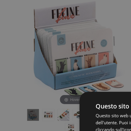
fine
della
della
galleria
galleria
di
di
immagini
immagini
Hover to zoom
Questo sito 
Questo sito web ut
dell'utente. Puoi
cliccando sull'ico