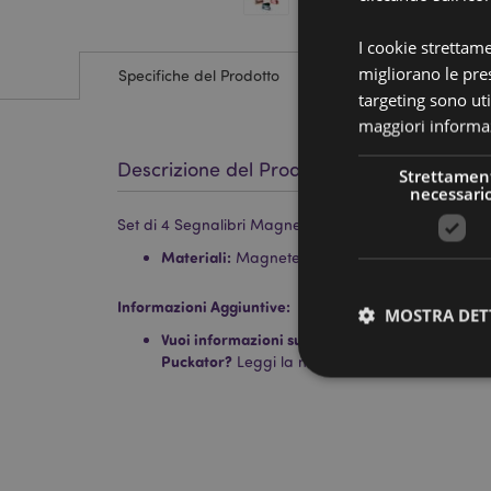
I cookie strettam
migliorano le pres
Specifiche del Prodotto
targeting sono uti
maggiori informaz
Descrizione del Prodotto
Strettamen
necessari
Set di 4 Segnalibri Magnetici - Gatti - Feline Fine (Nu
Materiali:
Magnete, Carta
Informazioni Aggiuntive:
MOSTRA DET
Vuoi informazioni su come inoltrare un ordine uti
Puckator?
Leggi la nostra
guida all'acquisto.
I cookie strettamente
dell'account. Il sito 