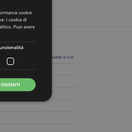
rformance cookie
ve. I cookie di
litico. Puoi avere
unzionalità
 4cm Larghezza 2.5cm Profondità 0.1cm
504471
CONSENTI
0
a riservata e gestione