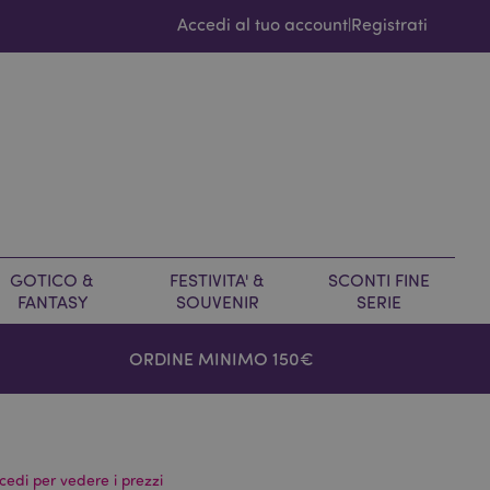
Accedi al tuo account
Registrati
|
GOTICO &
FESTIVITA' &
SCONTI FINE
FANTASY
SOUVENIR
SERIE
ORDINE MINIMO 150€
cedi per vedere i prezzi