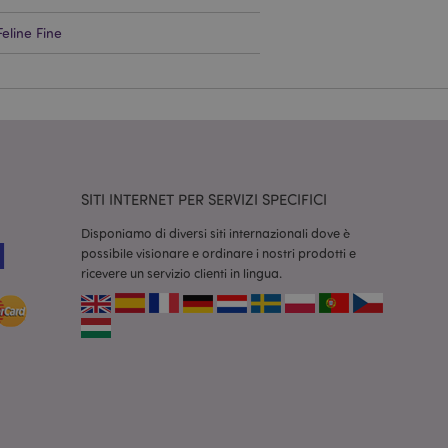
Feline Fine
dal servizio Cookie-
ferenze di consenso
ssario che il banner
 funzioni
odotti visualizzati
zione.
la pulizia della
SITI INTERNET PER SERVIZI SPECIFICI
l cookie viene
end,
Disponiamo di diversi siti internazionali dove è
moria locale e
true.
possibile visionare e ordinare i nostri prodotti e
ricevere un servizio clienti in lingua.
fiche del cliente
'acquirente come la
sideri, le
r facilitare la
 contenuti sul
camento delle pagine.
consentire a Hotjar
cluso nel
 dal limite di