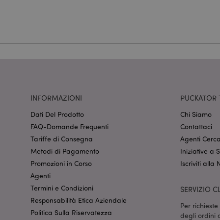
Nome
CookieScriptConse
recently_viewed_pr
mage-cache-sessid
INFORMAZIONI
PUCKATOR 
Dati Del Prodotto
Chi Siamo
FAQ-Domande Frequenti
Contattaci
section_data_ids
Tariffe di Consegna
Agenti Cerca
Metodi di Pagamento
Iniziative a
Promozioni in Corso
Iscriviti alla
form_key
Agenti
Termini e Condizioni
SERVIZIO CL
Responsabilità Etica Aziendale
_hjIncludedInSessi
Per richiest
Politica Sulla Riservatezza
degli ordini