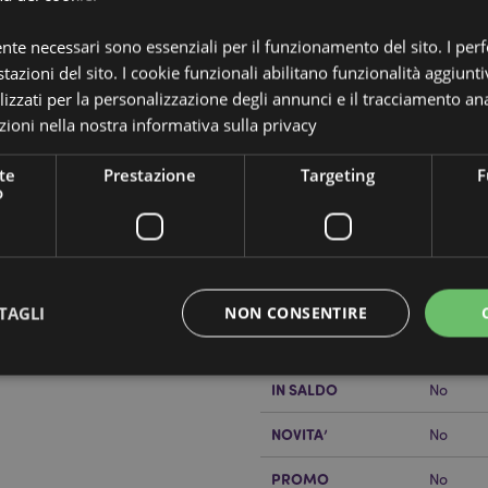
ente necessari sono essenziali per il funzionamento del sito. I pe
tazioni del sito. I cookie funzionali abilitano funzionalità aggiunti
lizzati per la personalizzazione degli annunci e il tracciamento ana
ioni nella nostra
informativa sulla privacy
Dettagli del Prodotto
te
Prestazione
Targeting
F
o
Informazioni
Dimensioni
Altezza
Aggiuntive
ovo)
Codice a barre
5055071
Quantità di cartone
288
TAGLI
NON CONSENTIRE
lizzando il sito internet di
Peso (kg)
0.02300
IN SALDO
No
Strettamente necessario
Prestazione
Targeting
Funzionalità
NOVITA’
No
 necessari consentono le funzionalità di base del sito web come accesso alla propria are
internet non può essere utilizzato correttamente senza i cookie strettamente necessari.
PROMO
No