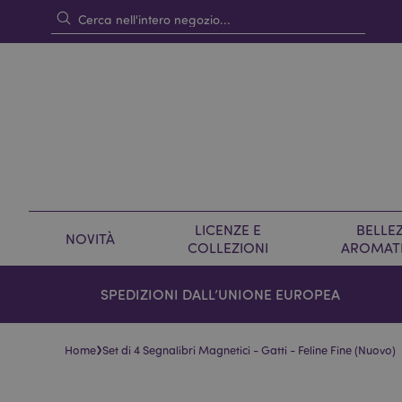
LICENZE E
BELLEZ
NOVITÀ
COLLEZIONI
AROMAT
SPEDIZIONI DALL’UNIONE EUROPEA
›
Home
Set di 4 Segnalibri Magnetici - Gatti - Feline Fine (Nuovo)
Vai
Vai
alla
all'inizio