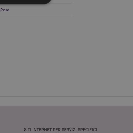
 Rose
a riservata e gestione
dal servizio Cookie-
ferenze di consenso
ssario che il banner
 funzioni
odotti visualizzati
zione.
la pulizia della
l cookie viene
end,
moria locale e
true.
fiche del cliente
'acquirente come la
sideri, le
SITI INTERNET PER SERVIZI SPECIFICI