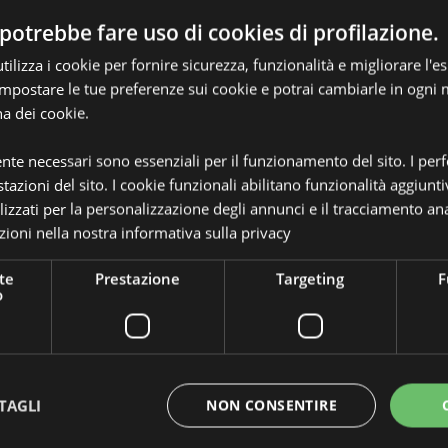
potrebbe fare uso di cookies di profilazione.
ilizza i cookie per fornire sicurezza, funzionalità e migliorare l'e
 impostare le tue preferenze sui cookie e potrai cambiarle in ogn
na dei cookie.
Dettagli del Prodotto
ente necessari sono essenziali per il funzionamento del sito. I pe
Informazioni
tazioni del sito. I cookie funzionali abilitano funzionalità aggiunti
Dimensioni
Altezza
Aggiuntive
OSES
lizzati per la personalizzazione degli annunci e il tracciamento ana
ioni nella nostra
informativa sulla privacy
Codice a barre
po), Silicone (Guarnizione) e
505684
Quantità di cartone
48
te
Prestazione
Targeting
F
o
Peso (kg)
0.151000
IN SALDO
No
NOVITA’
Sì
TAGLI
NON CONSENTIRE
PROMO
No