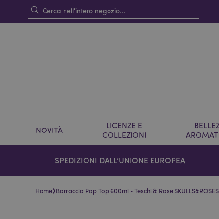
LICENZE E
BELLEZ
NOVITÀ
COLLEZIONI
AROMAT
SPEDIZIONI DALL’UNIONE EUROPEA
›
Home
Borraccia Pop Top 600ml - Teschi & Rose SKULLS&ROSES
Vai
Vai
alla
all'inizio