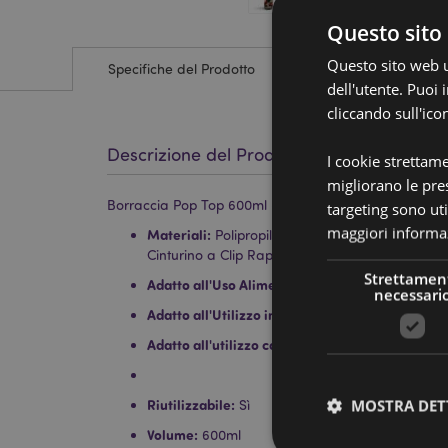
Questo sito 
Questo sito web ut
Specifiche del Prodotto
dell'utente. Puoi
cliccando sull'ico
Descrizione del Prodotto
I cookie strettam
migliorano le pres
Borraccia Pop Top 600ml - Teschi & Rose SKULLS&R
targeting sono uti
maggiori informaz
Materiali:
Polipropilene (Tappo), SK Ecozen (Cor
Cinturino a Clip Rapida in Poliestere
Strettamen
Adatto all'Uso Alimentare:
Sì
necessari
Adatto all'Utilizzo in Lavastoviglie:
No
Adatto all'utilizzo con Bevande Frizzanti:
No
Riutilizzabile:
MOSTRA DET
Sì
Volume:
600ml