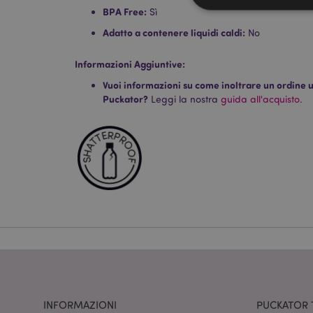
BPA Free:
Sì
Adatto a contenere liquidi caldi:
No
Informazioni Aggiuntive:
I cookie strettamente
dell'account. Il sito 
Vuoi informazioni su come inoltrare un ordine uti
Puckator?
Leggi la nostra
guida all'acquisto.
Nome
CookieScriptConse
recently_viewed_pr
mage-cache-sessid
section_data_ids
INFORMAZIONI
PUCKATOR 