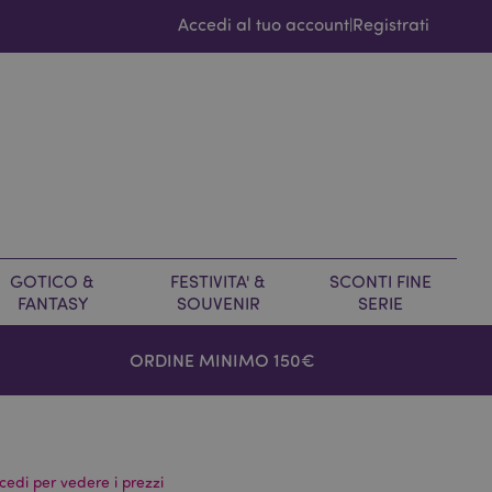
Accedi al tuo account
Registrati
|
GOTICO &
FESTIVITA' &
SCONTI FINE
FANTASY
SOUVENIR
SERIE
ORDINE MINIMO 150€
cedi per vedere i prezzi