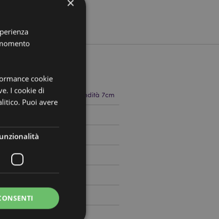
×
sperienza
i momento
rformance cookie
ve. I cookie di
 23cm Larghezza 7cm Profondità 7cm
litico. Puoi avere
8204952
unzionalità
CONSENTI