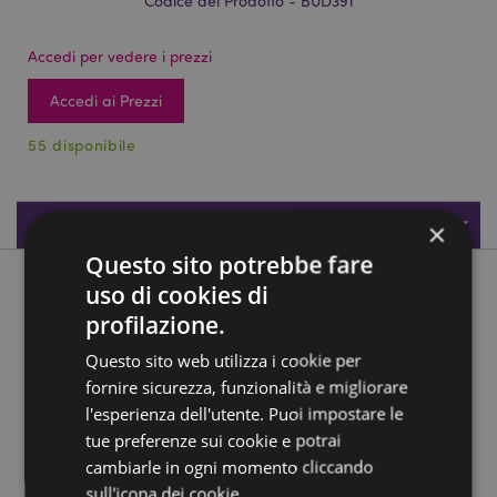
Codice del Prodotto - BUD391
Accedi per vedere i prezzi
Accedi ai Prezzi
55 disponibile
Specifiche del Prodotto
×
Questo sito potrebbe fare
uso di cookies di
Descrizione del Prodotto
profilazione.
Buddha - Argento e Nero - Intaglio nella Forma di Mano
Questo sito web utilizza i cookie per
Materiali:
Resina
fornire sicurezza, funzionalità e migliorare
l'esperienza dell'utente. Puoi impostare le
Informazioni Aggiuntive:
tue preferenze sui cookie e potrai
Vuoi informazioni su come inoltrare un ordine
cambiarle in ogni momento cliccando
utilizzando il sito internet di Puckator?
Leggi la nostra
sull'icona dei cookie.