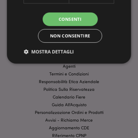
INFORMAZIONI
CONSENTI
Dati Del Prodotto
FAQ-Domande Frequenti
NON CONSENTIRE
Tariffe di Consegna
Metodi di Pagamento
MOSTRA DETTAGLI
Promozioni in Corso
Agenti
Termini e Condizioni
Strettamente necessario
Prestazione
Responsabilità Etica Aziendale
Targeting
Funzionalità
Politica Sulla Riservatezza
I cookie strettamente necessari consentono le
Calendario Fiere
funzionalità di base del sito web come accesso alla
Guida All'Acquisto
propria area riservata e gestione dell'account. Il sito
internet non può essere utilizzato correttamente
Personalizzazione Ordini e Prodotti
senza i cookie strettamente necessari.
Avvisi - Richiamo Merce
Provider
/
Aggiornamento CDE
Nome
Scade
Dominio
Riferimento CPNP