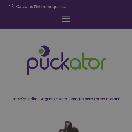
›
Home
Buddha - Argento e Nero - Intaglio nella Forma di Mano
Vai
Vai
alla
all'inizio
fine
della
della
galleria