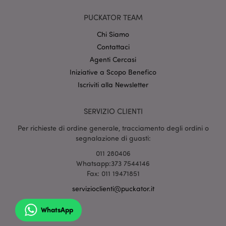
CookieScriptConsent
2 mes
CookieScript
setti
www.puckator.it
PUCKATOR TEAM
Chi Siamo
Contattaci
Agenti Cercasi
Iniziative a Scopo Benefico
Iscriviti alla Newsletter
l"Informativa sulla privacy di Google
SERVIZIO CLIENTI
Per richieste di ordine generale, tracciamento degli ordini o
recently_viewed_product
1 gio
Adobe Inc.
www.puckator.it
segnalazione di guasti:
011 280406
Whatsapp:373 7544146
Fax: 011 19471851
mage-cache-sessid
1 gio
Adobe Inc.
servizioclienti@puckator.it
www.puckator.it
WhatsApp