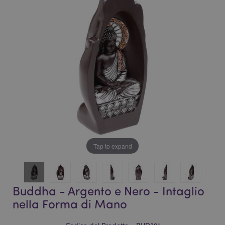
galleria
di
di
immagini
immagini
Tap to expand
Buddha - Argento e Nero - Intaglio
nella Forma di Mano