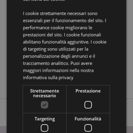
guida all'acquisto.
I cookie strettamente necessari sono
essenziali per il funzionamento del sito. I
Dettagli del Prodotto
performance cookie migliorano le
Informazioni
Altezza 19.5cm Larghezza 9.5cm Profondità
prestazioni del sito. I cookie funzionali
Aggiuntive
5.5cm
abilitano funzionalità aggiuntive. I cookie
5055071512896
di targeting sono utilizzati per la
36
personalizzazione degli annunci e il
0.392000
tracciamento analitico. Puoi avere
No
maggiori informazioni nella nostra
informativa sulla privacy
No
No
Strettamente
Prestazione
necessario
Targeting
Funzionalità