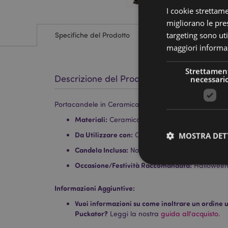
I cookie strettam
migliorano le pres
targeting sono uti
Specifiche del Prodotto
maggiori informaz
Strettamen
Descrizione del Prodotto
necessari
Portacandele in Ceramica - Nera Mietitrice con Zucca
Materiali:
Ceramica Dolomite
Da Utilizzare con:
Candele Tea Light Standard
MOSTRA DET
Candela Inclusa:
No
Occasione/Festività Raccomandata:
Hallowee
Informazioni Aggiuntive:
Vuoi informazioni su come inoltrare un ordine uti
I cookie strettamente
dell'account. Il sito 
Puckator?
Leggi la nostra
guida all'acquisto.