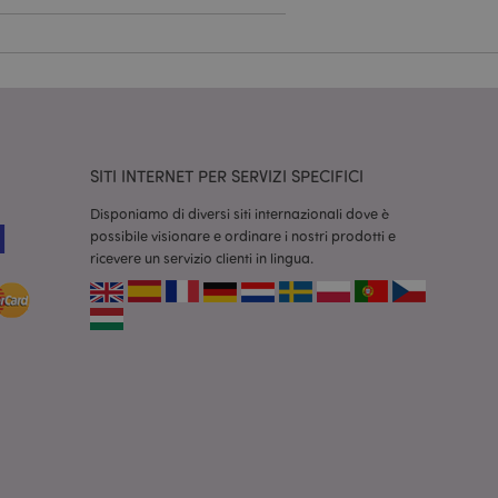
dal servizio Cookie-
ferenze di consenso
ssario che il banner
 funzioni
odotti visualizzati
zione.
SITI INTERNET PER SERVIZI SPECIFICI
la pulizia della
l cookie viene
Disponiamo di diversi siti internazionali dove è
end,
possibile visionare e ordinare i nostri prodotti e
moria locale e
true.
ricevere un servizio clienti in lingua.
fiche del cliente
'acquirente come la
sideri, le
r facilitare la
 contenuti sul
camento delle pagine.
consentire a Hotjar
cluso nel
 dal limite di
o