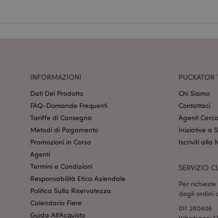
Nome
CookieScriptConse
recently_viewed_pr
INFORMAZIONI
PUCKATOR 
mage-cache-sessid
Dati Del Prodotto
Chi Siamo
FAQ-Domande Frequenti
Contattaci
Tariffe di Consegna
Agenti Cerca
section_data_ids
Metodi di Pagamento
Iniziative a
Promozioni in Corso
Iscriviti alla
Agenti
form_key
Termini e Condizioni
SERVIZIO CL
Responsabilità Etica Aziendale
Per richiest
_hjIncludedInSessi
Politica Sulla Riservatezza
degli ordini
Calendario Fiere
011 280406
Guida All'Acquisto
Whatsapp:37