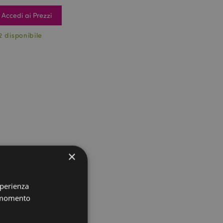
Accedi ai Prezzi
2 disponibile
×
sperienza
i momento