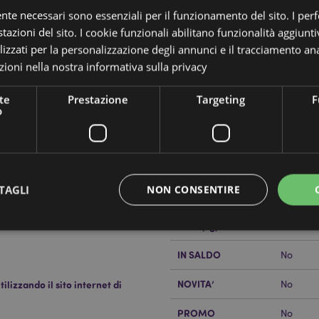
ente necessari sono essenziali per il funzionamento del sito. I pe
tazioni del sito. I cookie funzionali abilitano funzionalità aggiunti
lizzati per la personalizzazione degli annunci e il tracciamento ana
ioni nella nostra
informativa sulla privacy
te
Prestazione
Targeting
F
Dettagli del Prodotto
o
Informazioni
Dimensioni
Altezza
Aggiuntive
 - Skull Boy
Codice a barre
5055071
TAGLI
NON CONSENTIRE
Quantità di cartone
72
Peso (kg)
0.16900
n
IN SALDO
No
Strettamente necessario
Prestazione
Targeting
Funzionalità
NOVITA’
lizzando il sito internet di
No
 necessari consentono le funzionalità di base del sito web come accesso alla propria are
internet non può essere utilizzato correttamente senza i cookie strettamente necessari.
PROMO
No
Provider
/