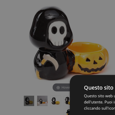
fine
della
della
galleria
galleria
di
di
immagini
immagini
Questo sito 
Hover to zoom
Questo sito web ut
dell'utente. Puoi
cliccando sull'ico