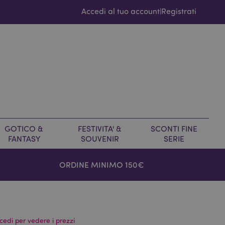
Accedi al tuo account
Registrati
|
GOTICO &
FESTIVITA' &
SCONTI FINE
FANTASY
SOUVENIR
SERIE
ORDINE MINIMO 150€
cedi per vedere i prezzi