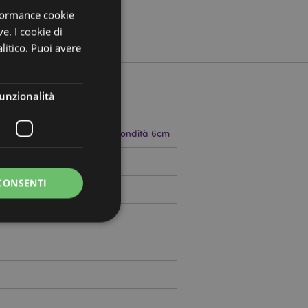
rformance cookie
ve. I cookie di
litico. Puoi avere
unzionalità
 8.5cm Larghezza 10cm Profondità 6cm
798740
CONSENTI
0
a riservata e gestione