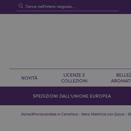
LICENZE E
BELLEZ
NOVITÀ
COLLEZIONI
AROMAT
SPEDIZIONI DALL’UNIONE EUROPEA
›
Home
Portacandele in Ceramica - Nera Mietitrice con Zucca - Sk
Vai
Vai
alla
all'inizio