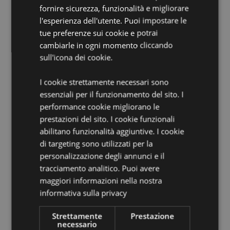
Informazioni per il Lavaggio:
Lavare a mano
fornire sicurezza, funzionalità e migliorare
Adatto alla Stiratura:
No
l'esperienza dell'utente. Puoi impostare le
tue preferenze sui cookie e potrai
Adatto al Lavaggio a Secco:
No
cambiarle in ogni momento cliccando
Adatto all'Asciugatrice:
No
sull'icona dei cookie.
Adatto al Candeggio:
No
I cookie strettamente necessari sono
Informazioni Aggiuntive:
essenziali per il funzionamento del sito. I
Vuoi informazioni su come inoltrare un ordine
performance cookie migliorano le
utilizzando il sito internet di Puckator?
Leggi la nostra
prestazioni del sito. I cookie funzionali
guida all'acquisto.
abilitano funzionalità aggiuntive. I cookie
di targeting sono utilizzati per la
personalizzazione degli annunci e il
Dettagli del Prodotto
tracciamento analitico. Puoi avere
Informazioni
Altezza 40cm Larghezza 36cm Profondità
maggiori informazioni nella nostra
Aggiuntive
0.1cm
informativa sulla privacy
5055071509971
100
Strettamente
Prestazione
necessario
0.139000