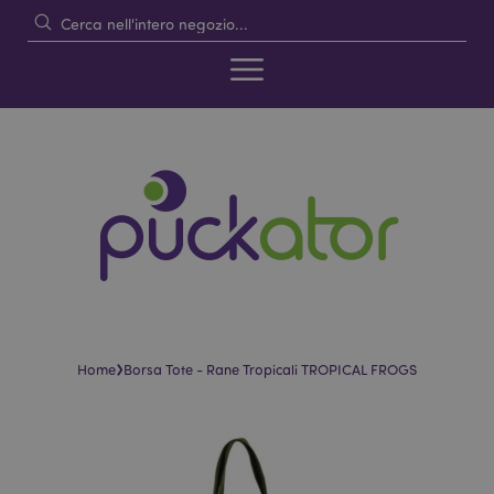
›
Home
Borsa Tote - Rane Tropicali TROPICAL FROGS
Vai
Vai
alla
all'inizio
fine
della
della
galleria