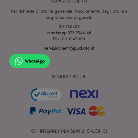
SERVIZIO CLIENTI
Per richieste di ordine generale, tracciamento degli ordini o
mage-cache-sessid
1 gio
Adobe Inc.
www.puckator.it
segnalazione di guasti:
011 280406
Whatsapp:373 7544146
Fax: 011 19471851
servizioclienti@puckator.it
WhatsApp
ACQUISTI SICURI
section_data_ids
1 gio
Adobe Inc.
www.puckator.it
SITI INTERNET PER SERVIZI SPECIFICI