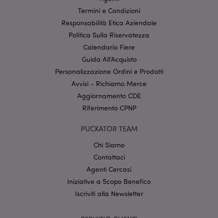
propria area riservata e gestione dell'account. Il sito
Termini e Condizioni
internet non può essere utilizzato correttamente
senza i cookie strettamente necessari.
Responsabilità Etica Aziendale
Politica Sulla Riservatezza
Provider
/
Nome
Scade
Dominio
Calendario Fiere
CookieScriptConsent
2 mes
CookieScript
Guida All'Acquisto
setti
www.puckator.it
Personalizzazione Ordini e Prodotti
Avvisi - Richiamo Merce
Aggiornamento CDE
Riferimento CPNP
PUCKATOR TEAM
Chi Siamo
Contattaci
l"Informativa sulla privacy di Google
Agenti Cercasi
recently_viewed_product
1 gio
Iniziative a Scopo Benefico
Adobe Inc.
www.puckator.it
Iscriviti alla Newsletter