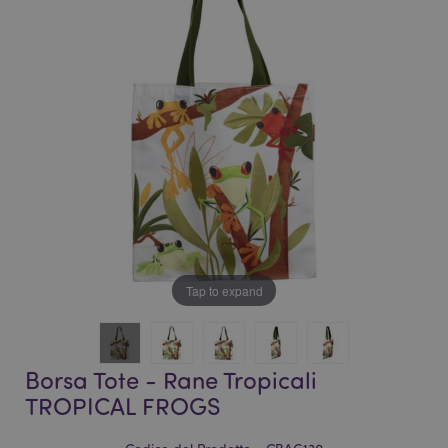
galleria
di
di
immagini
immagini
Tap to expand
Borsa Tote - Rane Tropicali
TROPICAL FROGS