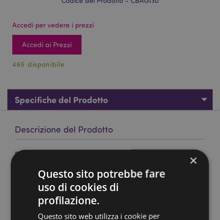
Codice del Prodotto - CBAG130
Accedi per vedere i prezzi
Accedi ai Prezzi
465 disponibile
Specifiche del Prodotto
Descrizione del Prodotto
Borsa Tote - Rane Tropicali TROPICAL FROGS
×
Materiali:
20% Cotone, 80% Poliestere
Questo sito potrebbe fare
Informazioni sul Prodotto:
Questo articolo non è
uso di cookies di
dotato di cerniera zip o fodera.
profilazione.
Riutilizzabile:
Sì
Questo sito web utilizza i cookie per