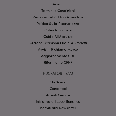
funzionalità di base del sito web come accesso alla
Agenti
propria area riservata e gestione dell'account. Il sito
internet non può essere utilizzato correttamente
Termini e Condizioni
senza i cookie strettamente necessari.
Responsabilità Etica Aziendale
Provider
/
Politica Sulla Riservatezza
Nome
Scade
Dominio
Calendario Fiere
CookieScriptConsent
2 mes
CookieScript
Guida All'Acquisto
setti
www.puckator.it
Personalizzazione Ordini e Prodotti
Avvisi - Richiamo Merce
Aggiornamento CDE
Riferimento CPNP
PUCKATOR TEAM
Chi Siamo
l"Informativa sulla privacy di Google
Contattaci
Agenti Cercasi
recently_viewed_product
1 gio
Adobe Inc.
Iniziative a Scopo Benefico
www.puckator.it
Iscriviti alla Newsletter