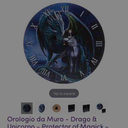
fine
della
della
galleria
galleria
di
di
immagini
immagini
Tap to expand
Orologio da Muro - Drago &
Unicorno - Protector of Magick -