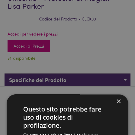
Lisa Parker
Codice del Prodotto - CLCK33
Accedi per vedere i prezzi
Accedi ai Prezzi
31 disponibile
Specifiche del Prodotto
Descrizione del Prodotto
×
Questo sito potrebbe fare
Orologio da Muro - Drago & Unicorno - Protector of Magick
uso di cookies di
- Lisa Parker
profilazione.
Materiale:
MDF