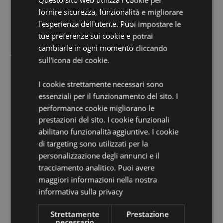
Questo sito web utilizza i cookie per
Batterie Richieste:
1 x AA
fornire sicurezza, funzionalità e migliorare
Batteria Inclusa:
No
l'esperienza dell'utente. Puoi impostare le
Montabile a Muro:
Sì
tue preferenze sui cookie e potrai
cambiarle in ogni momento cliccando
Informazioni sulla Licenza:
Questo è un prodotto con
licenza ufficiale e può essere venduto in tutto il
sull'icona dei cookie.
mondo.
I cookie strettamente necessari sono
Informazioni Aggiuntive:
essenziali per il funzionamento del sito. I
Vuoi informazioni su come inoltrare un ordine
performance cookie migliorano le
utilizzando il sito internet di Puckator?
Leggi la nostra
prestazioni del sito. I cookie funzionali
guida all'acquisto.
abilitano funzionalità aggiuntive. I cookie
di targeting sono utilizzati per la
personalizzazione degli annunci e il
Dettagli del Prodotto
tracciamento analitico. Puoi avere
Informazioni
Altezza 30cm Larghezza 30cm Profondità 4cm
maggiori informazioni nella nostra
Aggiuntive
5055071505539
informativa sulla privacy
12
0.481000
Strettamente
Prestazione
necessario