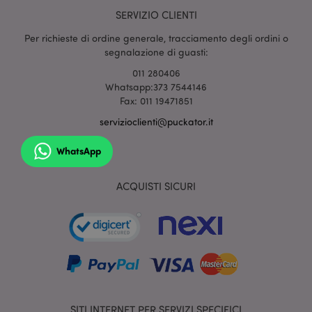
SERVIZIO CLIENTI
mage-cache-sessid
1 gio
Adobe Inc.
Per richieste di ordine generale, tracciamento degli ordini o
www.puckator.it
segnalazione di guasti:
011 280406
Whatsapp:373 7544146
Fax: 011 19471851
servizioclienti@puckator.it
WhatsApp
ACQUISTI SICURI
section_data_ids
1 gio
Adobe Inc.
www.puckator.it
SITI INTERNET PER SERVIZI SPECIFICI