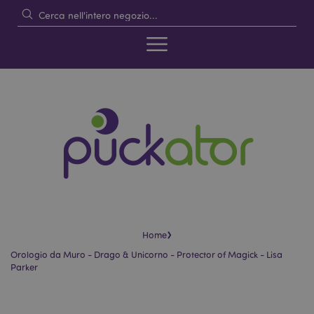
›
Home
Orologio da Muro - Drago & Unicorno - Protector of Magick - Lisa
Parker
Vai
Vai
alla
all'inizio