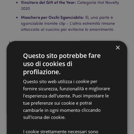
Vincitore del Gift of the Year:
Categoria Hot Novelty
2020
Maschera per Occhi Sganciabile:
Sì, una parte è
sganciabile tramite clip - L'altra estremità rimane
attaccata al cuscino per evitarne lo smarrimento
Informazioni Aggiuntive:
×
Vuoi informazioni su come inoltrare un ordine
Questo sito potrebbe fare
utilizzando il sito internet di Puckator?
Leggi la nostra
uso di cookies di
guida all'acquisto.
profilazione.
Questo sito web utilizza i cookie per
Dettagli del Prodotto
fornire sicurezza, funzionalità e migliorare
Informazioni
Altezza 15.5cm Larghezza 15cm Profondità
l'esperienza dell'utente. Puoi impostare le
Aggiuntive
9cm Aperto 15.5x29x6cm
tue preferenze sui cookie e potrai
5055071751332
cambiarle in ogni momento cliccando
56
sull'icona dei cookie.
0.161000
No
I cookie strettamente necessari sono