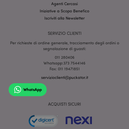
Agenti Cercasi
Iniziative a Scopo Benefico
Iscriviti alla Newsletter
section_data_ids
1 gio
Adobe Inc.
SERVIZIO CLIENTI
www.puckator.it
Per richieste di ordine generale, tracciamento degli ordini o
segnalazione di guasti:
011 280406
Whatsapp:373 7544146
Fax: 011 19471851
servizioclienti@puckator.it
form_key
1 gio
Adobe Inc.
WhatsApp
17 o
.www.puckator.it
ACQUISTI SICURI