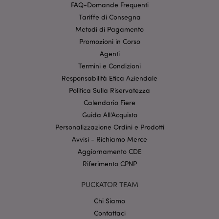
FAQ-Domande Frequenti
Tariffe di Consegna
Metodi di Pagamento
Promozioni in Corso
Agenti
Termini e Condizioni
l"Informativa sulla privacy di Google
Responsabilità Etica Aziendale
Politica Sulla Riservatezza
recently_viewed_product
1 gio
Adobe Inc.
Calendario Fiere
www.puckator.it
Guida All'Acquisto
Personalizzazione Ordini e Prodotti
Avvisi - Richiamo Merce
Aggiornamento CDE
mage-cache-sessid
1 gio
Adobe Inc.
www.puckator.it
Riferimento CPNP
PUCKATOR TEAM
Chi Siamo
Contattaci