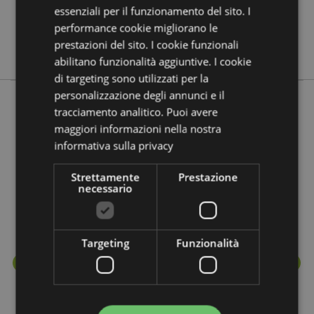
No
essenziali per il funzionamento del sito. I
performance cookie migliorano le
No
prestazioni del sito. I cookie funzionali
Relaxeazzz
abilitano funzionalità aggiuntive. I cookie
di targeting sono utilizzati per la
personalizzazione degli annunci e il
tracciamento analitico. Puoi avere
Prodotti che fanno parte della stessa
maggiori informazioni nella nostra
informativa sulla privacy
linea
Strettamente
Prestazione
necessario
Targeting
Funzionalità