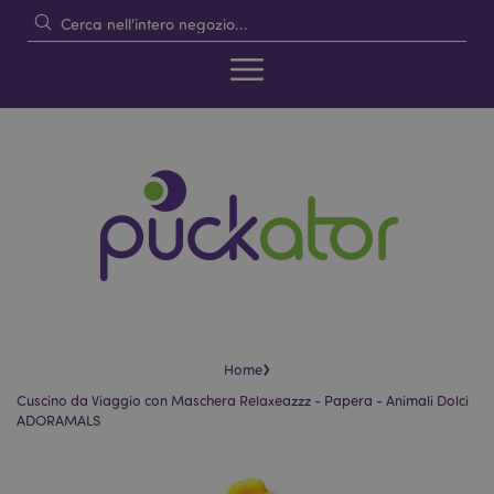
›
Home
Cuscino da Viaggio con Maschera Relaxeazzz - Papera - Animali Dolci
ADORAMALS
Vai
Vai
alla
all'inizio