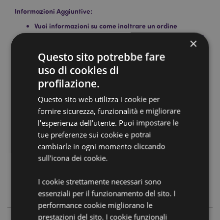
Informazioni Aggiuntive:
Vuoi informazioni su come inoltrare un ordine
utilizzando il sito internet di Puckator?
Leggi la nostra
×
guida all'acquisto.
Questo sito potrebbe fare
uso di cookies di
Dettagli del Prodotto
profilazione.
Informazioni
Altezza 29cm Larghezza 33cm Profondità 8cm
Questo sito web utilizza i cookie per
Aggiuntive
5055071751509
fornire sicurezza, funzionalità e migliorare
20
l'esperienza dell'utente. Puoi impostare le
0.375000
tue preferenze sui cookie e potrai
No
cambiarle in ogni momento cliccando
sull'icona dei cookie.
No
No
I cookie strettamente necessari sono
Relaxeazzz
essenziali per il funzionamento del sito. I
performance cookie migliorano le
prestazioni del sito. I cookie funzionali