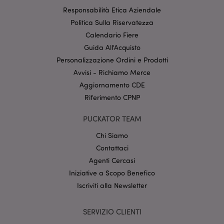
Responsabilità Etica Aziendale
Politica Sulla Riservatezza
Calendario Fiere
l"Informativa sulla privacy di Google
Guida All'Acquisto
Personalizzazione Ordini e Prodotti
recently_viewed_product
1 gio
Adobe Inc.
Avvisi - Richiamo Merce
www.puckator.it
Aggiornamento CDE
Riferimento CPNP
PUCKATOR TEAM
mage-cache-sessid
1 gio
Adobe Inc.
www.puckator.it
Chi Siamo
Contattaci
Agenti Cercasi
Iniziative a Scopo Benefico
Iscriviti alla Newsletter
SERVIZIO CLIENTI