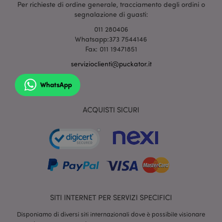
Per richieste di ordine generale, tracciamento degli ordini o
segnalazione di guasti:
section_data_ids
1 gio
Adobe Inc.
www.puckator.it
011 280406
Whatsapp:373 7544146
Fax: 011 19471851
servizioclienti@puckator.it
WhatsApp
ACQUISTI SICURI
form_key
1 gio
Adobe Inc.
17 o
.www.puckator.it
_hjIncludedInSessionSample
1 min
Hotjar Ltd
SITI INTERNET PER SERVIZI SPECIFICI
59
www.puckator.it
seco
Disponiamo di diversi siti internazionali dove è possibile visionare