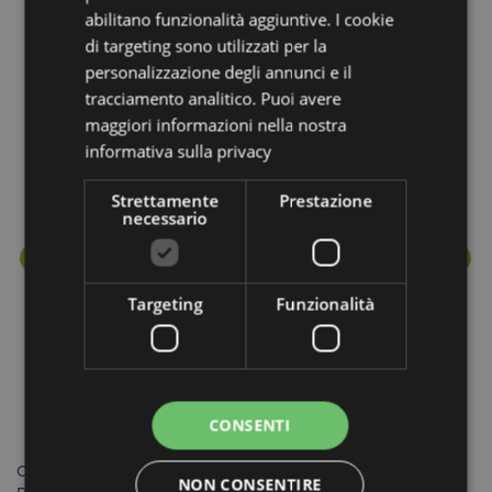
abilitano funzionalità aggiuntive. I cookie
Prodotti che fanno parte della stessa
di targeting sono utilizzati per la
personalizzazione degli annunci e il
linea
tracciamento analitico. Puoi avere
maggiori informazioni nella nostra
informativa sulla privacy
Strettamente
Prestazione
necessario
Targeting
Funzionalità
CONSENTI
Cuscino da Viaggio con Maschera Relaxeazzz - Polpo - Animali
Cu
NON CONSENTIRE