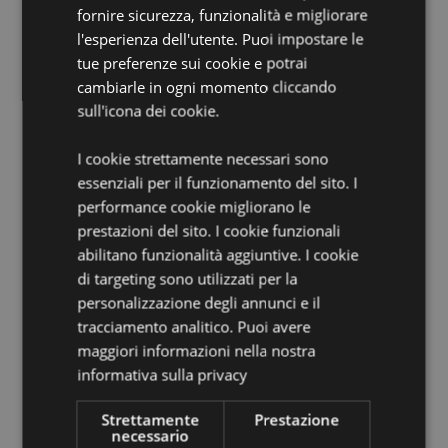
Vincitore del Gift of the Year:
Categoria Hot Novelty
fornire sicurezza, funzionalità e migliorare
2020
l'esperienza dell'utente. Puoi impostare le
Maschera per Occhi Sganciabile:
Sì, una parte è
tue preferenze sui cookie e potrai
sganciabile tramite clip - L'altra estremità rimane
cambiarle in ogni momento cliccando
attaccata al cuscino per evitarne lo smarrimento
sull'icona dei cookie.
Informazioni Aggiuntive:
I cookie strettamente necessari sono
Vuoi informazioni su come inoltrare un ordine
essenziali per il funzionamento del sito. I
utilizzando il sito internet di Puckator?
Leggi la nostra
performance cookie migliorano le
guida all'acquisto.
prestazioni del sito. I cookie funzionali
abilitano funzionalità aggiuntive. I cookie
Dettagli del Prodotto
di targeting sono utilizzati per la
personalizzazione degli annunci e il
Informazioni
Altezza 17cm Larghezza 19cm Profondità 10cm
tracciamento analitico. Puoi avere
Aggiuntive
Aperto 15x28x7cm
maggiori informazioni nella nostra
5055071779213
informativa sulla privacy
56
0.169000
Strettamente
Prestazione
necessario
No