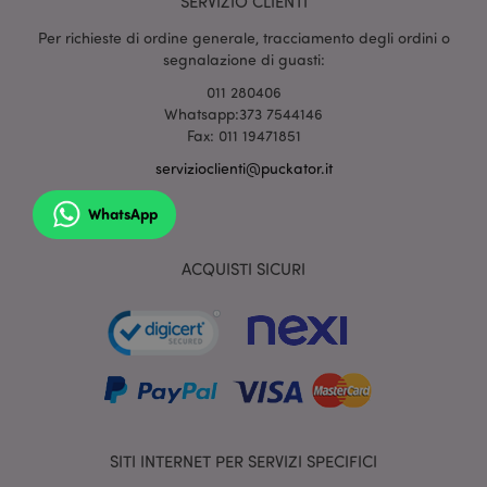
SERVIZIO CLIENTI
Per richieste di ordine generale, tracciamento degli ordini o
mage-cache-sessid
1 gio
Adobe Inc.
www.puckator.it
segnalazione di guasti:
011 280406
Whatsapp:373 7544146
Fax: 011 19471851
servizioclienti@puckator.it
WhatsApp
ACQUISTI SICURI
section_data_ids
1 gio
Adobe Inc.
www.puckator.it
SITI INTERNET PER SERVIZI SPECIFICI