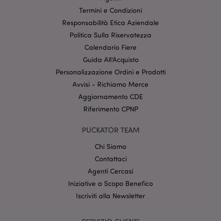
propria area riservata e gestione dell'account. Il sito
Termini e Condizioni
internet non può essere utilizzato correttamente
senza i cookie strettamente necessari.
Responsabilità Etica Aziendale
Politica Sulla Riservatezza
Provider
/
Nome
Scade
Dominio
Calendario Fiere
CookieScriptConsent
2 mes
CookieScript
Guida All'Acquisto
setti
www.puckator.it
Personalizzazione Ordini e Prodotti
Avvisi - Richiamo Merce
Aggiornamento CDE
Riferimento CPNP
PUCKATOR TEAM
Chi Siamo
Contattaci
l"Informativa sulla privacy di Google
Agenti Cercasi
recently_viewed_product
Iniziative a Scopo Benefico
1 gio
Adobe Inc.
www.puckator.it
Iscriviti alla Newsletter