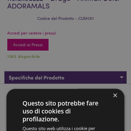
ADORAMALS
Codice del Prodotto - CUSH311
Accedi per vedere i prezzi
Accedi ai Prezzi
1065 disponibile
Specifiche del Prodotto
×
Descrizione del Prodotto
Questo sito potrebbe fare
uso di cookies di
Cuscino da Viaggio con Maschera Relaxeazzz - Drago -
Animali Dolci ADORAMALS
profilazione.
Materiale:
95% Poliestere e 5% Spandex
Questo sito web utilizza i cookie per