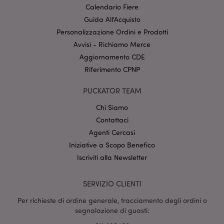
senza i cookie strettamente necessari.
Calendario Fiere
Provider
/
Guida All'Acquisto
Nome
Scade
Dominio
Personalizzazione Ordini e Prodotti
CookieScriptConsent
2 mes
CookieScript
Avvisi - Richiamo Merce
setti
www.puckator.it
Aggiornamento CDE
Riferimento CPNP
PUCKATOR TEAM
Chi Siamo
Contattaci
Agenti Cercasi
l"Informativa sulla privacy di Google
Iniziative a Scopo Benefico
Iscriviti alla Newsletter
recently_viewed_product
1 gio
Adobe Inc.
www.puckator.it
SERVIZIO CLIENTI
Per richieste di ordine generale, tracciamento degli ordini o
segnalazione di guasti:
mage-cache-sessid
1 gio
Adobe Inc.