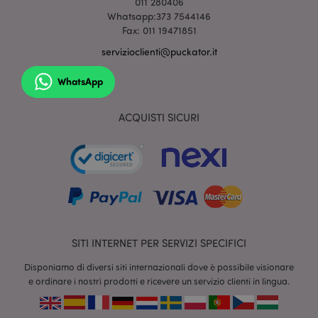
011 280406
www.puckator.it
Whatsapp:373 7544146
Fax: 011 19471851
servizioclienti@puckator.it
WhatsApp
ACQUISTI SICURI
section_data_ids
1 gio
Adobe Inc.
www.puckator.it
SITI INTERNET PER SERVIZI SPECIFICI
Disponiamo di diversi siti internazionali dove è possibile visionare
e ordinare i nostri prodotti e ricevere un servizio clienti in lingua.
form_key
1 gio
Adobe Inc.
17 o
.www.puckator.it