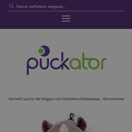
›
Home
Cuscino da Viaggio con Maschera Relaxeazzz - Rinoceronte
Vai
Vai
alla
all'inizio
fine
della
della
galleria