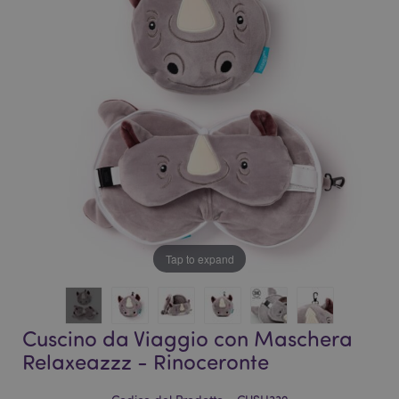
galleria
di
di
immagini
immagini
Tap to expand
Cuscino da Viaggio con Maschera
Relaxeazzz - Rinoceronte