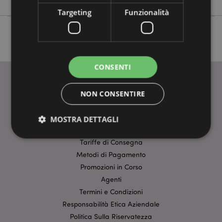
Targeting
Funzionalità
CONSENTI
NON CONSENTIRE
INFORMAZIONI
Dati Del Prodotto
MOSTRA DETTAGLI
FAQ-Domande Frequenti
Tariffe di Consegna
Metodi di Pagamento
Strettamente necessario
Prestazione
Promozioni in Corso
Targeting
Funzionalità
Agenti
I cookie strettamente necessari consentono le
Termini e Condizioni
funzionalità di base del sito web come accesso alla
Responsabilità Etica Aziendale
propria area riservata e gestione dell'account. Il sito
internet non può essere utilizzato correttamente
Politica Sulla Riservatezza