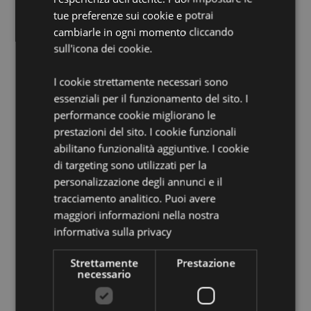
attaccata al cuscino per evitarne lo smarrimento
tue preferenze sui cookie e potrai
cambiarle in ogni momento cliccando
Informazioni Aggiuntive:
sull'icona dei cookie.
Vuoi informazioni su come inoltrare un ordine
utilizzando il sito internet di Puckator?
Leggi la nostra
I cookie strettamente necessari sono
guida all'acquisto.
essenziali per il funzionamento del sito. I
performance cookie migliorano le
prestazioni del sito. I cookie funzionali
Dettagli del Prodotto
abilitano funzionalità aggiuntive. I cookie
Informazioni
Altezza 15cm Larghezza 14cm Profondità 9cm
di targeting sono utilizzati per la
Aggiuntive
Aperto 16x27x6cm
personalizzazione degli annunci e il
5055071785399
tracciamento analitico. Puoi avere
56
maggiori informazioni nella nostra
0.165000
informativa sulla privacy
Sì
Strettamente
Prestazione
No
necessario
No
Relaxeazzz