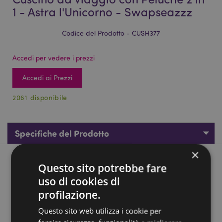
1 - Astra l'Unicorno - Swapseazzz
Codice del Prodotto - CUSH377
Accedi per vedere i prezzi
Accedi ai Prezzi
2061 disponibile
Specifiche del Prodotto
×
Descrizione del Prodotto
Questo sito potrebbe fare
uso di cookies di
Cuscino da Viaggio con Peluche 2 in 1 - Astra l'Unicorno -
profilazione.
Swapseazzz
Questo sito web utilizza i cookie per
Materiali:
95% Poliestere, 5% Spandex ed Imbottitura