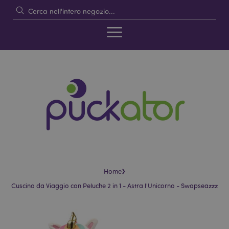
›
Home
Cuscino da Viaggio con Peluche 2 in 1 - Astra l'Unicorno - Swapseazzz
Vai
Vai
alla
all'inizio
fine
della