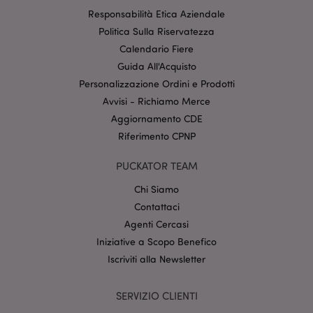
internet non può essere utilizzato correttamente
Responsabilità Etica Aziendale
senza i cookie strettamente necessari.
Politica Sulla Riservatezza
Provider
/
Nome
Scade
Calendario Fiere
Dominio
Guida All'Acquisto
CookieScriptConsent
2 mes
CookieScript
Personalizzazione Ordini e Prodotti
setti
www.puckator.it
Avvisi - Richiamo Merce
Aggiornamento CDE
Riferimento CPNP
PUCKATOR TEAM
Chi Siamo
Contattaci
l"Informativa sulla privacy di Google
Agenti Cercasi
Iniziative a Scopo Benefico
recently_viewed_product
1 gio
Adobe Inc.
Iscriviti alla Newsletter
www.puckator.it
SERVIZIO CLIENTI