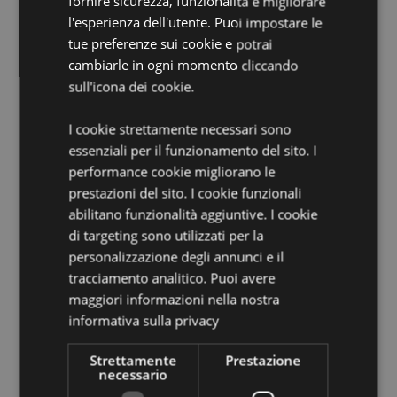
fornire sicurezza, funzionalità e migliorare
in Polistirolo
l'esperienza dell'utente. Puoi impostare le
Informazioni sul Prodotto:
Apri la zip e rigira il peluche
tue preferenze sui cookie e potrai
per ottenere un cuscino da viaggio a forma di ferro di
cavallo.
cambiarle in ogni momento cliccando
sull'icona dei cookie.
Informazioni Aggiuntive:
I cookie strettamente necessari sono
Vuoi informazioni su come inoltrare un ordine
utilizzando il sito internet di Puckator?
Leggi la nostra
essenziali per il funzionamento del sito. I
guida all'acquisto.
performance cookie migliorano le
prestazioni del sito. I cookie funzionali
abilitano funzionalità aggiuntive. I cookie
Dettagli del Prodotto
di targeting sono utilizzati per la
Informazioni
Altezza 34cm Larghezza 26cm Profondità
personalizzazione degli annunci e il
Aggiuntive
18cm Cuscino per il collo 30x32x10cm
tracciamento analitico. Puoi avere
5055071793837
maggiori informazioni nella nostra
20
informativa sulla privacy
0.309000
Strettamente
Prestazione
No
necessario
No