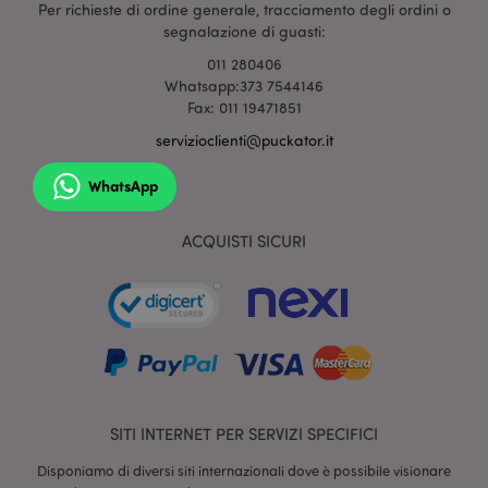
Per richieste di ordine generale, tracciamento degli ordini o
mage-cache-sessid
1 gio
Adobe Inc.
segnalazione di guasti:
www.puckator.it
011 280406
Whatsapp:373 7544146
Fax: 011 19471851
servizioclienti@puckator.it
WhatsApp
ACQUISTI SICURI
section_data_ids
1 gio
Adobe Inc.
www.puckator.it
SITI INTERNET PER SERVIZI SPECIFICI
Disponiamo di diversi siti internazionali dove è possibile visionare