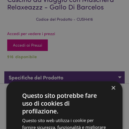
Relaxeazzz - Gallo Di Barcelos
Codice del Prodotto - CUSH416
Accedi per vedere i prezzi
Accedi ai Prezzi
916 disponibile
Specifiche del Prodotto
×
Questo sito potrebbe fare
Descrizione del Prodotto
uso di cookies di
profilazione.
Cuscino da Viaggio con Maschera Relaxeazzz - Gallo Di
Barcelos
Questo sito web utilizza i cookie per
Materiale:
95% Poliestere e 5% Spandex
fornire sicurezza, funzionalità e migliorare