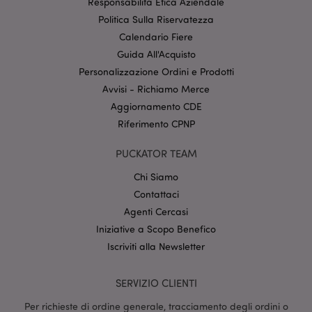
Responsabilità Etica Aziendale
internet non può essere utilizzato correttamente
senza i cookie strettamente necessari.
Politica Sulla Riservatezza
Provider
/
Calendario Fiere
Nome
Scade
Dominio
Guida All'Acquisto
CookieScriptConsent
2 mes
CookieScript
Personalizzazione Ordini e Prodotti
setti
www.puckator.it
Avvisi - Richiamo Merce
Aggiornamento CDE
Riferimento CPNP
PUCKATOR TEAM
Chi Siamo
Contattaci
Agenti Cercasi
l"Informativa sulla privacy di Google
Iniziative a Scopo Benefico
recently_viewed_product
1 gio
Adobe Inc.
Iscriviti alla Newsletter
www.puckator.it
SERVIZIO CLIENTI
Per richieste di ordine generale, tracciamento degli ordini o