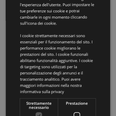
Vincitore del Gift of the Year:
Categoria Hot Novelty
l'esperienza dell'utente. Puoi impostare le
2020
tue preferenze sui cookie e potrai
Maschera per Occhi Sganciabile:
Sì, una parte è
cambiarle in ogni momento cliccando
sganciabile tramite clip - L'altra estremità rimane
sull'icona dei cookie.
attaccata al cuscino per evitarne lo smarrimento
I cookie strettamente necessari sono
Informazioni Aggiuntive:
essenziali per il funzionamento del sito. I
Vuoi informazioni su come inoltrare un ordine
performance cookie migliorano le
utilizzando il sito internet di Puckator?
Leggi la nostra
prestazioni del sito. I cookie funzionali
guida all'acquisto.
abilitano funzionalità aggiuntive. I cookie
di targeting sono utilizzati per la
Dettagli del Prodotto
personalizzazione degli annunci e il
tracciamento analitico. Puoi avere
Informazioni
5055071506055
maggiori informazioni nella nostra
Aggiuntive
56
informativa sulla privacy
0.180000
Sì
Strettamente
Prestazione
necessario
No
No