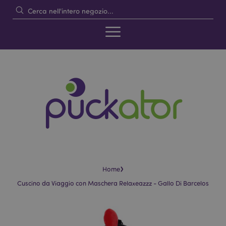
›
Home
Cuscino da Viaggio con Maschera Relaxeazzz - Gallo Di Barcelos
Vai
Vai
alla
all'inizio
fine
della