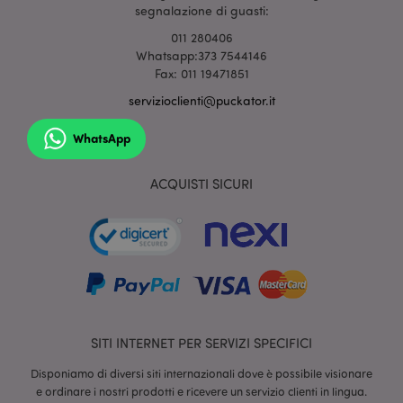
segnalazione di guasti:
mage-cache-sessid
1 gio
Adobe Inc.
www.puckator.it
011 280406
Whatsapp:373 7544146
Fax: 011 19471851
servizioclienti@puckator.it
WhatsApp
ACQUISTI SICURI
section_data_ids
1 gio
Adobe Inc.
www.puckator.it
SITI INTERNET PER SERVIZI SPECIFICI
Disponiamo di diversi siti internazionali dove è possibile visionare
e ordinare i nostri prodotti e ricevere un servizio clienti in lingua.