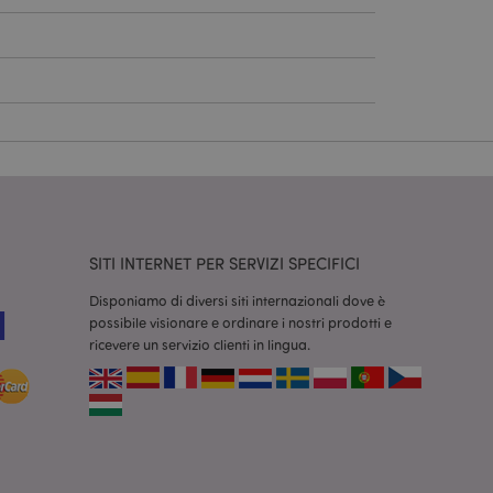
dal servizio Cookie-
ferenze di consenso
ssario che il banner
 funzioni
odotti visualizzati
zione.
la pulizia della
l cookie viene
SITI INTERNET PER SERVIZI SPECIFICI
end,
moria locale e
true.
Disponiamo di diversi siti internazionali dove è
possibile visionare e ordinare i nostri prodotti e
fiche del cliente
ricevere un servizio clienti in lingua.
'acquirente come la
sideri, le
r facilitare la
 contenuti sul
camento delle pagine.
consentire a Hotjar
cluso nel