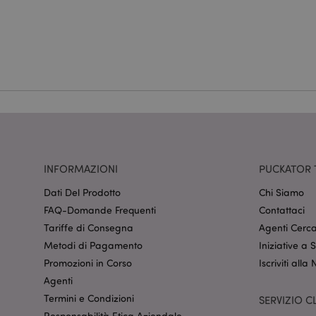
dell'account. Il sito 
Nome
CookieScriptConse
recently_viewed_pr
mage-cache-sessid
INFORMAZIONI
PUCKATOR 
Dati Del Prodotto
Chi Siamo
FAQ-Domande Frequenti
Contattaci
section_data_ids
Tariffe di Consegna
Agenti Cerca
Metodi di Pagamento
Iniziative a
form_key
Promozioni in Corso
Iscriviti alla
Agenti
Termini e Condizioni
SERVIZIO CL
_hjIncludedInSessi
Responsabilità Etica Aziendale