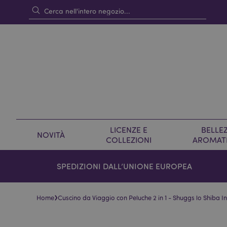
LICENZE E
BELLEZ
NOVITÀ
COLLEZIONI
AROMAT
SPEDIZIONI DALL’UNIONE EUROPEA
›
Home
Cuscino da Viaggio con Peluche 2 in 1 - Shuggs lo Shiba 
Vai
Vai
alla
all'inizio