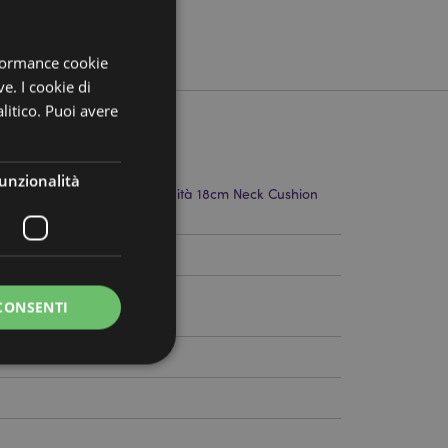
rformance cookie
ve. I cookie di
litico. Puoi avere
unzionalità
cm Larghezza 26cm Profondità 18cm Neck Cushion
6109
CONSENTI
a riservata e gestione