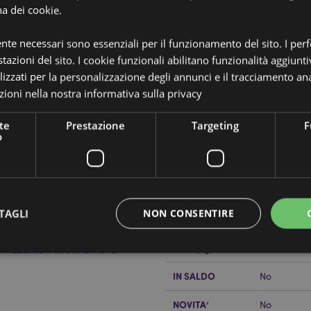
na dei cookie.
ente necessari sono essenziali per il funzionamento del sito. I pe
tazioni del sito. I cookie funzionali abilitano funzionalità aggiunti
lizzati per la personalizzazione degli annunci e il tracciamento ana
ioni nella nostra
informativa sulla privacy
Dettagli del Prodotto
te
Prestazione
Targeting
F
Informazioni
Dimensioni
Altezza 34
o
Aggiuntive
hiba Inu - Swapseazzz
30x32x10cm
tura in Polistirolo
Codice a barre
505507150
l peluche per ottenere un cuscino
Quantità di
20
TAGLI
NON CONSENTIRE
cartone
Peso (kg)
0.288000
lizzando il sito internet di
IN SALDO
No
Strettamente necessario
Prestazione
Targeting
Funzionalità
NOVITA’
No
 necessari consentono le funzionalità di base del sito web come accesso alla propria are