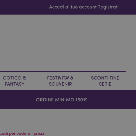
Accedi al tuo account
Registrati
|
GOTICO &
FESTIVITA' &
SCONTI FINE
FANTASY
SOUVENIR
SERIE
ORDINE MINIMO 150€
cedi per vedere i prezzi