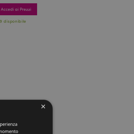
Accedi ai Prezzi
9 disponibile
×
sperienza
i momento