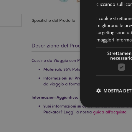
cliccando sull'ico
I cookie strettam
Specifiche del Prodotto
migliorano le pres
targeting sono uti
maggiori informaz
Descrizione del Prodotto
Strettamen
necessari
Cuscino da Viaggio con Peluche 2 in 1 - Shuggs lo S
Materiali:
95% Poliestere, 5% Spandex ed Imbotti
Informazioni sul Prodotto:
Apri la zip e rigira i
da viaggio a forma di ferro di cavallo.
MOSTRA DET
Informazioni Aggiuntive:
Vuoi informazioni su come inoltrare un ordine uti
Puckator?
Leggi la nostra
guida all'acquisto.
I cookie strettamente