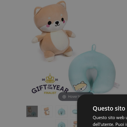
fine
della
della
galleria
galleria
di
di
immagini
immagini
Hover to zoom
Questo sito 
Questo sito web ut
dell'utente. Puoi