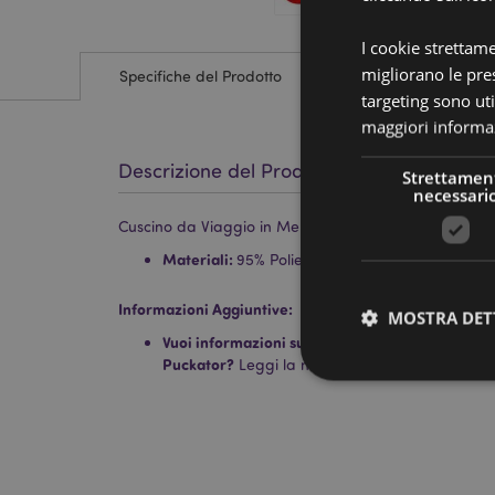
I cookie strettam
migliorano le pres
Specifiche del Prodotto
targeting sono uti
maggiori informaz
Descrizione del Prodotto
Strettamen
necessari
Cuscino da Viaggio in Memory Foam Relaxeazzz - E
Materiali:
95% Poliestere e 5% Spandex
Informazioni Aggiuntive:
MOSTRA DET
Vuoi informazioni su come inoltrare un ordine uti
Puckator?
Leggi la nostra
guida all'acquisto.
I cookie strettamente
dell'account. Il sito 