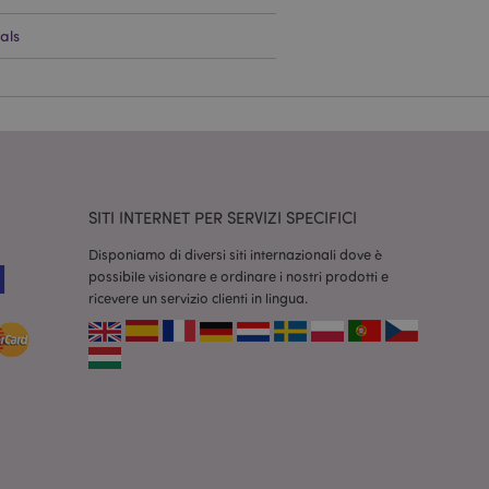
als
dal servizio Cookie-
ferenze di consenso
ssario che il banner
 funzioni
odotti visualizzati
zione.
la pulizia della
SITI INTERNET PER SERVIZI SPECIFICI
l cookie viene
end,
Disponiamo di diversi siti internazionali dove è
moria locale e
true.
possibile visionare e ordinare i nostri prodotti e
ricevere un servizio clienti in lingua.
fiche del cliente
'acquirente come la
sideri, le
r facilitare la
 contenuti sul
camento delle pagine.
consentire a Hotjar
cluso nel
 dal limite di