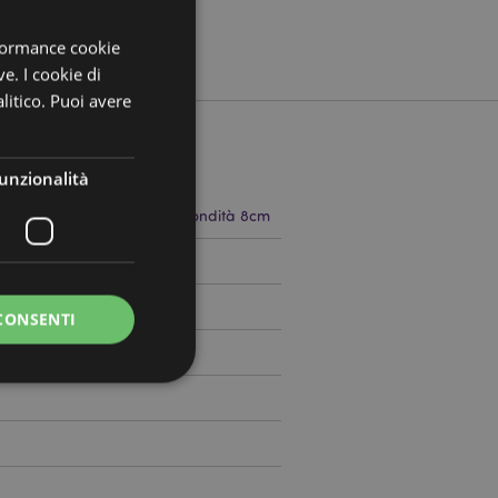
rformance cookie
ve. I cookie di
litico. Puoi avere
unzionalità
 23cm Larghezza 24cm Profondità 8cm
8208349
CONSENTI
0
a riservata e gestione