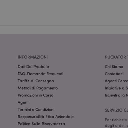
Nome
CookieScriptConse
recently_viewed_pr
mage-cache-sessid
INFORMAZIONI
PUCKATOR 
Dati Del Prodotto
Chi Siamo
FAQ-Domande Frequenti
Contattaci
section_data_ids
Tariffe di Consegna
Agenti Cerca
Metodi di Pagamento
Iniziative a
Promozioni in Corso
Iscriviti alla
form_key
Agenti
Termini e Condizioni
SERVIZIO CL
Responsabilità Etica Aziendale
_hjIncludedInSessi
Per richiest
Politica Sulla Riservatezza
degli ordini