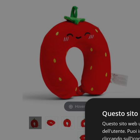
fine
della
della
galleria
galleria
di
di
immagini
immagini
Hover to zoom
Questo sito 
Questo sito web ut
dell'utente. Puoi
cliccando sull'ico