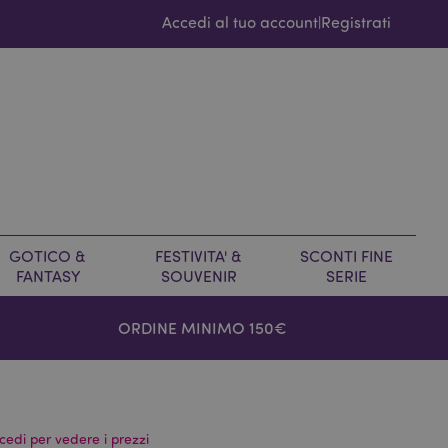
Accedi al tuo account
Registrati
|
GOTICO &
FESTIVITA' &
SCONTI FINE
FANTASY
SOUVENIR
SERIE
ORDINE MINIMO 150€
cedi per vedere i prezzi