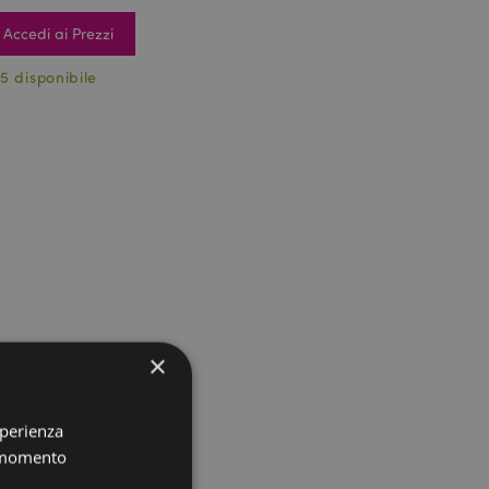
Accedi ai Prezzi
5 disponibile
×
sperienza
i momento