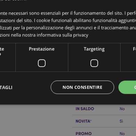
ente necessari sono essenziali per il funzionamento del sito. I pe
tazioni del sito. I cookie funzionali abilitano funzionalità aggiunti
lizzati per la personalizzazione degli annunci e il tracciamento ana
ioni nella nostra
informativa sulla privacy
Dettagli del Prodotto
te
Prestazione
Targeting
F
o
Informazioni
Dimensioni
Altezza
Aggiuntive
llie La Fragola - ADORAMALS
Codice a barre
505684
Quantità di cartone
25
TAGLI
NON CONSENTIRE
lizzando il sito internet di
Peso (kg)
0.27800
IN SALDO
No
Strettamente necessario
Prestazione
Targeting
Funzionalità
NOVITA’
Sì
 necessari consentono le funzionalità di base del sito web come accesso alla propria are
internet non può essere utilizzato correttamente senza i cookie strettamente necessari.
PROMO
No