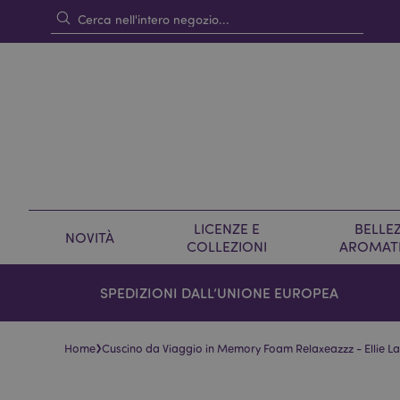
LICENZE E
BELLEZ
NOVITÀ
COLLEZIONI
AROMAT
SPEDIZIONI DALL’UNIONE EUROPEA
›
Home
Cuscino da Viaggio in Memory Foam Relaxeazzz - Ellie 
Vai
Vai
alla
all'inizio