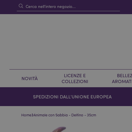
LICENZE E
BELLEZ
NOVITÀ
COLLEZIONI
AROMAT
SPEDIZIONI DALL’UNIONE EUROPEA
›
Home
Animale con Sabbia - Delfino - 35cm
Vai
Vai
alla
all'inizio