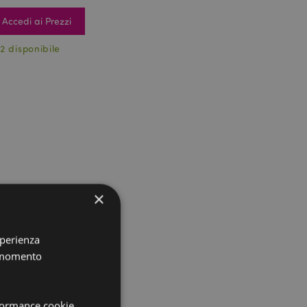
Accedi ai Prezzi
2 disponibile
×
sperienza
i momento
rformance cookie