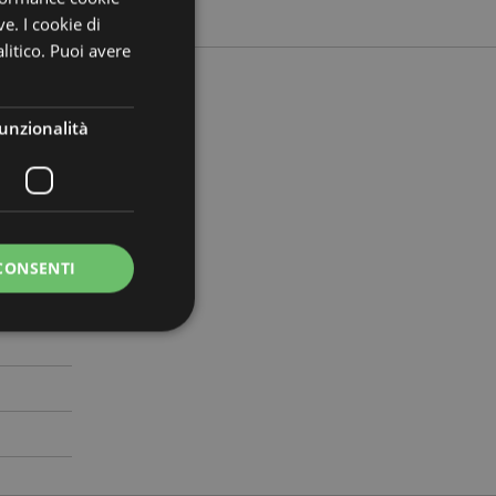
ve. I cookie di
litico. Puoi avere
unzionalità
zza 35cm
502194
CONSENTI
0
a riservata e gestione