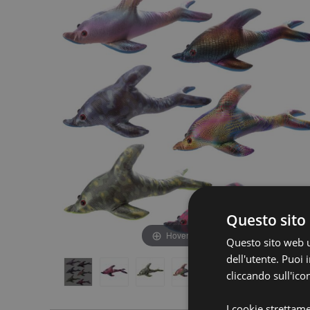
fine
della
della
galleria
galleria
di
di
immagini
immagini
Questo sito 
Hover to zoom
Questo sito web ut
dell'utente. Puoi
cliccando sull'ico
I cookie strettam