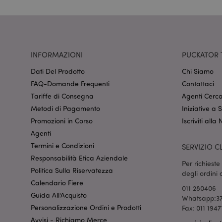
CookieScriptConse
recently_viewed_pr
INFORMAZIONI
PUCKATOR 
Dati Del Prodotto
Chi Siamo
mage-cache-sessid
FAQ-Domande Frequenti
Contattaci
Tariffe di Consegna
Agenti Cerca
Metodi di Pagamento
Iniziative a
section_data_ids
Promozioni in Corso
Iscriviti alla
Agenti
Termini e Condizioni
SERVIZIO CL
form_key
Responsabilità Etica Aziendale
Per richiest
Politica Sulla Riservatezza
degli ordini
_hjIncludedInSessi
Calendario Fiere
011 280406
Guida All'Acquisto
Whatsapp:37
Personalizzazione Ordini e Prodotti
Fax: 011 1947
searchReport-log
Avvisi - Richiamo Merce