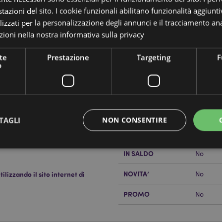
tazioni del sito. I cookie funzionali abilitano funzionalità aggiunti
lizzati per la personalizzazione degli annunci e il tracciamento ana
ioni nella nostra
informativa sulla privacy
Dettagli del Prodotto
te
Prestazione
Targeting
F
o
Informazioni
Dimensioni
Lunghe
Aggiuntive
Codice a barre
5055071
Quantità di cartone
12
TAGLI
NON CONSENTIRE
Peso (kg)
1.28600
IN SALDO
No
Strettamente necessario
Prestazione
Targeting
Funzionalità
NOVITA’
lizzando il sito internet di
No
 necessari consentono le funzionalità di base del sito web come accesso alla propria are
PROMO
No
internet non può essere utilizzato correttamente senza i cookie strettamente necessari.
Provider
/
Scadenza
Descrizione
Dominio