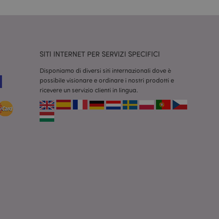
dal servizio Cookie-
ferenze di consenso
ssario che il banner
 funzioni
odotti visualizzati
SITI INTERNET PER SERVIZI SPECIFICI
zione.
Disponiamo di diversi siti internazionali dove è
la pulizia della
l cookie viene
possibile visionare e ordinare i nostri prodotti e
end,
ricevere un servizio clienti in lingua.
moria locale e
true.
fiche del cliente
'acquirente come la
sideri, le
r facilitare la
 contenuti sul
camento delle pagine.
consentire a Hotjar
cluso nel
 dal limite di
o
re le informazioni