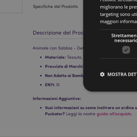
migliorano le pres
Specifiche del Prodotto
targeting sono uti
maggiori informaz
Descrizione del Prodotto
Strettamen
necessari
Animale con Sabbia - Delfino - 35cm
Materiale:
Tessuto, Stoffa e Sabbia
Provvisto di Marchio CE:
Sì
MOSTRA DET
Non Adatto ai Bambini di Età:
0 - 3 Anni
EN71:
Sì
Informazioni Aggiuntive:
Vuoi informazioni su come inoltrare un ordine uti
Puckator?
Leggi la nostra
guida all'acquisto.
I cookie strettamente
dell'account. Il sito 
Nome