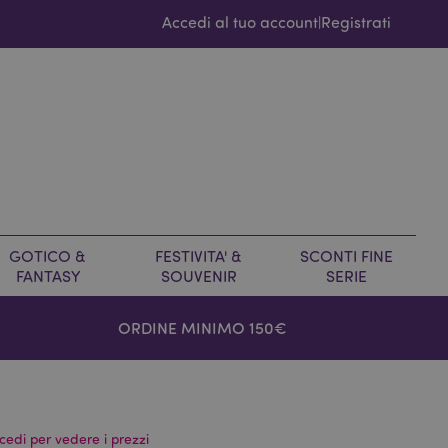
Accedi al tuo account
Registrati
|
GOTICO &
FESTIVITA' &
SCONTI FINE
FANTASY
SOUVENIR
SERIE
ORDINE MINIMO 150€
cedi per vedere i prezzi