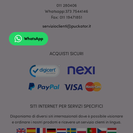
mage-cache-sessid
1 gio
Adobe Inc.
011 280406
www.puckator.it
Whatsapp:373 7544146
Fax: 011 19471851
servizioclienti@puckator.it
WhatsApp
ACQUISTI SICURI
section_data_ids
1 gio
Adobe Inc.
www.puckator.it
SITI INTERNET PER SERVIZI SPECIFICI
Disponiamo di diversi siti internazionali dove è possibile visionare
e ordinare i nostri prodotti e ricevere un servizio clienti in lingua.
form_key
1 gio
Adobe Inc.