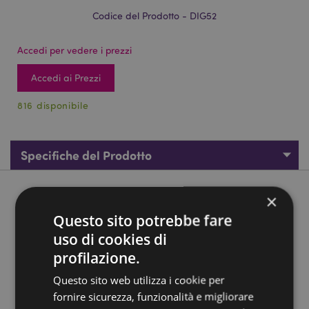
Codice del Prodotto - DIG52
Accedi per vedere i prezzi
Accedi ai Prezzi
816 disponibile
Specifiche del Prodotto
Descrizione del Prodotto
×
Questo sito potrebbe fare
Kit dell'Archeologo - Teschi Umani
uso di cookies di
Materiale:
Resina, Gesso e Sabbia con Attrezzi in
profilazione.
Legno
Questo sito web utilizza i cookie per
Provvisto di Marchio CE:
Sì
fornire sicurezza, funzionalità e migliorare
Non Adatto ai Bambini di Età:
0 - 3 Anni