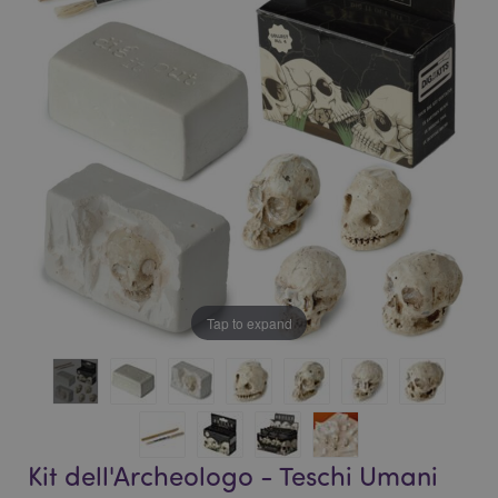
galleria
di
di
immagini
immagini
Tap to expand
Kit dell'Archeologo - Teschi Umani