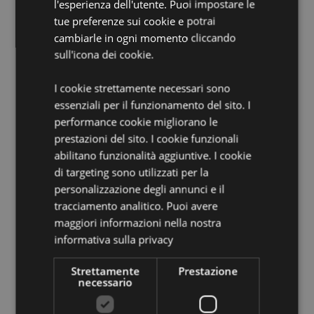
l'esperienza dell'utente. Puoi impostare le
EN71:
tue preferenze sui cookie e potrai
Sì
cambiarle in ogni momento cliccando
Età consigliata:
8+
sull'icona dei cookie.
Informazioni Aggiuntive:
I cookie strettamente necessari sono
Vuoi informazioni su come inoltrare un ordine
essenziali per il funzionamento del sito. I
utilizzando il sito internet di Puckator?
Leggi la nostra
performance cookie migliorano le
guida all'acquisto.
prestazioni del sito. I cookie funzionali
abilitano funzionalità aggiuntive. I cookie
Dettagli del Prodotto
di targeting sono utilizzati per la
Informazioni
Altezza 3cm Larghezza 7cm Profondità 4cm
personalizzazione degli annunci e il
Aggiuntive
Utensili 7cm Teschi Altezza 2cm
tracciamento analitico. Puoi avere
5055071782329
maggiori informazioni nella nostra
informativa sulla privacy
144
0.075000
Strettamente
Prestazione
No
necessario
No