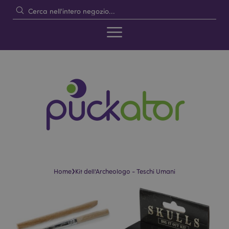
›
Home
Kit dell'Archeologo - Teschi Umani
Vai
Vai
alla
all'inizio
fine
della
della
galleria