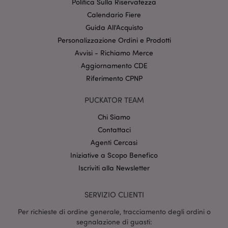
Politica Sulla Riservatezza
senza i cookie strettamente necessari.
Calendario Fiere
Provider
/
Nome
Scade
Guida All'Acquisto
Dominio
Personalizzazione Ordini e Prodotti
CookieScriptConsent
2 mes
CookieScript
setti
www.puckator.it
Avvisi - Richiamo Merce
Aggiornamento CDE
Riferimento CPNP
PUCKATOR TEAM
Chi Siamo
Contattaci
Agenti Cercasi
l"Informativa sulla privacy di Google
Iniziative a Scopo Benefico
Iscriviti alla Newsletter
recently_viewed_product
1 gio
Adobe Inc.
www.puckator.it
SERVIZIO CLIENTI
Per richieste di ordine generale, tracciamento degli ordini o
segnalazione di guasti: