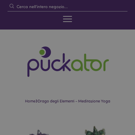
›
Home
Drago degli Elementi - Meditazione Yoga
Vai
Vai
alla
all'inizio
fine
della
della
galleria