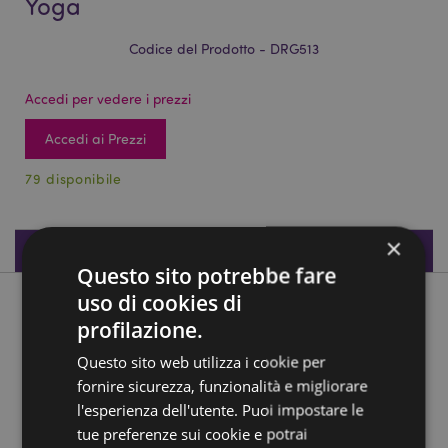
Yoga
Codice del Prodotto - DRG513
Accedi per vedere i prezzi
Accedi ai Prezzi
79 disponibile
×
Specifiche del Prodotto
Questo sito potrebbe fare
uso di cookies di
Descrizione del Prodotto
profilazione.
Questo sito web utilizza i cookie per
Drago degli Elementi - Meditazione Yoga
fornire sicurezza, funzionalità e migliorare
Materiale:
Resina
l'esperienza dell'utente. Puoi impostare le
tue preferenze sui cookie e potrai
Informazioni Aggiuntive: