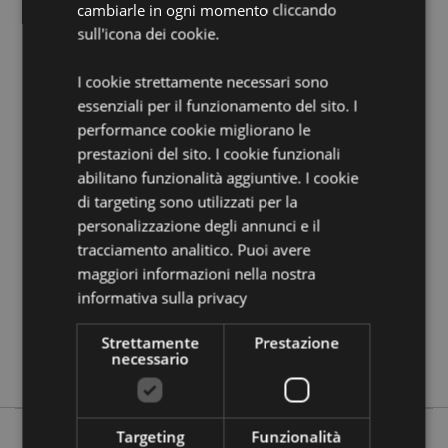
cambiarle in ogni momento cliccando
Vuoi informazioni su come inoltrare un ordine
sull'icona dei cookie.
utilizzando il sito internet di Puckator?
Leggi la nostra
guida all'acquisto.
I cookie strettamente necessari sono
essenziali per il funzionamento del sito. I
Dettagli del Prodotto
performance cookie migliorano le
Informazioni
prestazioni del sito. I cookie funzionali
Altezza 8cm Larghezza 5.5-6cm Profondità 4-
Aggiuntive
4.5cm
abilitano funzionalità aggiuntive. I cookie
5055071772214
di targeting sono utilizzati per la
personalizzazione degli annunci e il
96
tracciamento analitico. Puoi avere
0.128000
maggiori informazioni nella nostra
No
informativa sulla privacy
No
No
Strettamente
Prestazione
necessario
Elements
Targeting
Funzionalità