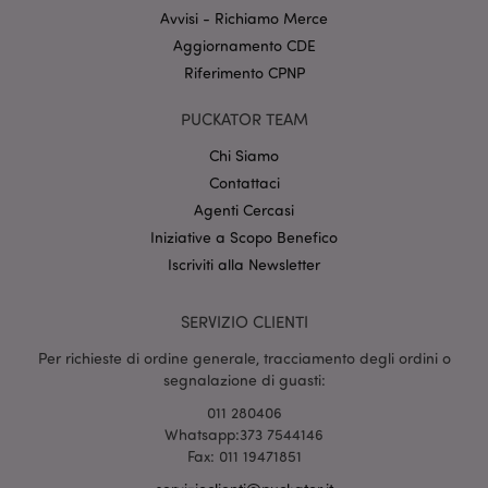
Nome
Scade
Dominio
Avvisi - Richiamo Merce
CookieScriptConsent
Aggiornamento CDE
2 mes
CookieScript
setti
www.puckator.it
Riferimento CPNP
PUCKATOR TEAM
Chi Siamo
Contattaci
Agenti Cercasi
Iniziative a Scopo Benefico
Iscriviti alla Newsletter
l"Informativa sulla privacy di Google
recently_viewed_product
SERVIZIO CLIENTI
1 gio
Adobe Inc.
www.puckator.it
Per richieste di ordine generale, tracciamento degli ordini o
segnalazione di guasti:
011 280406
Whatsapp:373 7544146
mage-cache-sessid
1 gio
Adobe Inc.
Fax: 011 19471851
www.puckator.it