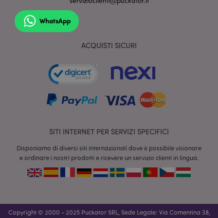
servizioclienti@puckator.it
WhatsApp
ACQUISTI SICURI
section_data_ids
1 gio
Adobe Inc.
www.puckator.it
SITI INTERNET PER SERVIZI SPECIFICI
Disponiamo di diversi siti internazionali dove è possibile visionare
e ordinare i nostri prodotti e ricevere un servizio clienti in lingua.
form_key
1 gio
Adobe Inc.
17 o
.www.puckator.it
Copyright © 2000 - 2025 Puckator SRL, Sede Legale: Via Comentina 38,