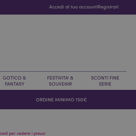
Accedi al tuo account
Registrati
|
GOTICO &
FESTIVITA' &
SCONTI FINE
FANTASY
SOUVENIR
SERIE
ORDINE MINIMO 150€
cedi per vedere i prezzi