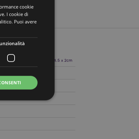
rformance cookie
ve. I cookie di
litico. Puoi avere
unzionalità
5.5 x 5.5 x 3cm Elefante 3 x 4.5 x 2cm
671043
CONSENTI
0
a riservata e gestione