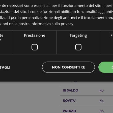
ente necessari sono essenziali per il funzionamento del sito. I pe
tazioni del sito. I cookie funzionali abilitano funzionalità aggiunti
lizzati per la personalizzazione degli annunci e il tracciamento ana
ioni nella nostra
informativa sulla privacy
te
Prestazione
Targeting
F
Dettagli del Prodotto
o
Informazioni
Dimensioni
Bustina 
Aggiuntive
Codice a barre
5055071
TAGLI
NON CONSENTIRE
Quantità di cartone
192
lizzando il sito internet di
Peso (kg)
0.03400
IN SALDO
No
Strettamente necessario
Prestazione
Targeting
Funzionalità
NOVITA’
No
 necessari consentono le funzionalità di base del sito web come accesso alla propria are
internet non può essere utilizzato correttamente senza i cookie strettamente necessari.
PROMO
No
Provider
/