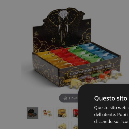
fine
della
della
galleria
galleria
di
di
immagini
immagini
Questo sito 
Hover to zoom
Questo sito web ut
dell'utente. Puoi
cliccando sull'ico