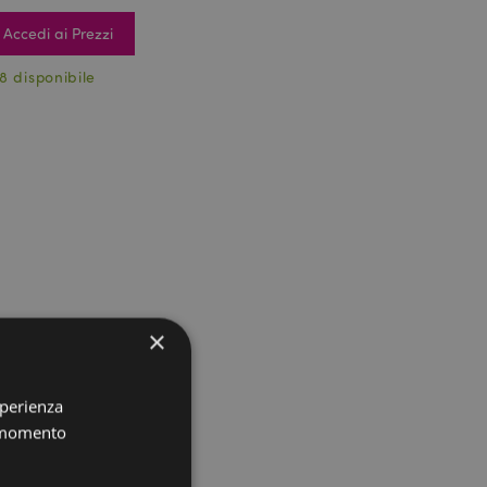
Accedi ai Prezzi
8 disponibile
×
sperienza
i momento