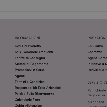
Nome
CookieScriptConse
recently_viewed_pr
INFORMAZIONI
PUCKATOR 
mage-cache-sessid
Dati Del Prodotto
Chi Siamo
FAQ-Domande Frequenti
Contattaci
Tariffe di Consegna
Agenti Cerca
section_data_ids
Metodi di Pagamento
Iniziative a
Promozioni in Corso
Iscriviti alla
Agenti
form_key
Termini e Condizioni
SERVIZIO CL
Responsabilità Etica Aziendale
Per richiest
_hjIncludedInSessi
Politica Sulla Riservatezza
degli ordini
Calendario Fiere
011 280406
Guida All'Acquisto
Whatsapp:37