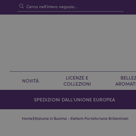
LICENZE E
BELLEZ
NOVITÀ
COLLEZIONI
AROMAT
SPEDIZIONI DALL’UNIONE EUROPEA
›
Home
Statuine in Bustina - Elefanti Portafortuna Brillantinati
Vai
Vai
alla
all'inizio