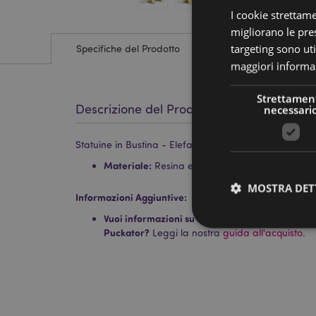
I cookie strettam
migliorano le pres
targeting sono uti
Specifiche del Prodotto
maggiori informaz
Strettamen
Descrizione del Prodotto
necessari
Statuine in Bustina - Elefanti Portafortuna Brillantinati
Materiale:
Resina e Carta
MOSTRA DET
Informazioni Aggiuntive:
Vuoi informazioni su come inoltrare un ordine uti
Puckator?
Leggi la nostra
guida all'acquisto.
I cookie strettamente
dell'account. Il sito 