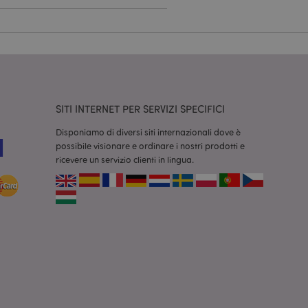
dal servizio Cookie-
ferenze di consenso
ssario che il banner
 funzioni
odotti visualizzati
zione.
SITI INTERNET PER SERVIZI SPECIFICI
la pulizia della
l cookie viene
Disponiamo di diversi siti internazionali dove è
end,
possibile visionare e ordinare i nostri prodotti e
moria locale e
true.
ricevere un servizio clienti in lingua.
fiche del cliente
'acquirente come la
sideri, le
r facilitare la
 contenuti sul
camento delle pagine.
consentire a Hotjar
cluso nel
 dal limite di
o