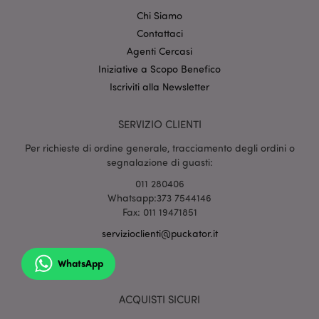
Chi Siamo
Contattaci
Agenti Cercasi
Iniziative a Scopo Benefico
Iscriviti alla Newsletter
SERVIZIO CLIENTI
l"Informativa sulla privacy di Google
Per richieste di ordine generale, tracciamento degli ordini o
segnalazione di guasti:
recently_viewed_product
1 gio
Adobe Inc.
www.puckator.it
011 280406
Whatsapp:373 7544146
Fax: 011 19471851
servizioclienti@puckator.it
mage-cache-sessid
1 gio
Adobe Inc.
www.puckator.it
WhatsApp
ACQUISTI SICURI