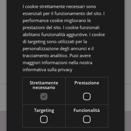
I cookie strettamente necessari sono
essenziali per il funzionamento del sito. I
Dettagli del Prodotto
performance cookie migliorano le
Informazioni
Lunghezza 7.5cm
prestazioni del sito. I cookie funzionali
Aggiuntive
5055071532160
abilitano funzionalità aggiuntive. I cookie
96
di targeting sono utilizzati per la
0.099000
personalizzazione degli annunci e il
No
tracciamento analitico. Puoi avere
maggiori informazioni nella nostra
No
informativa sulla privacy
No
Strettamente
Prestazione
necessario
Targeting
Funzionalità