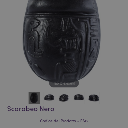
galleria
di
di
immagini
immagini
Tap to expand
Scarabeo Nero
Codice del Prodotto - ES12