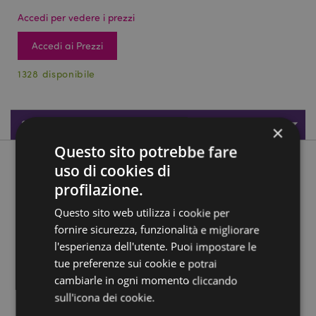
Accedi per vedere i prezzi
Accedi ai Prezzi
1328 disponibile
Specifiche del Prodotto
×
Questo sito potrebbe fare
Descrizione del Prodotto
uso di cookies di
profilazione.
Scarabeo Nero
Questo sito web utilizza i cookie per
Materiale:
Resina
fornire sicurezza, funzionalità e migliorare
l'esperienza dell'utente. Puoi impostare le
Informazioni Aggiuntive:
tue preferenze sui cookie e potrai
Vuoi informazioni su come inoltrare un ordine
cambiarle in ogni momento cliccando
utilizzando il sito internet di Puckator?
Leggi la nostra
sull'icona dei cookie.
guida all'acquisto.