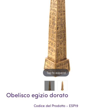
galleria
di
di
immagini
immagini
Tap to expand
Obelisco egizio dorato
Codice del Prodotto - ESP19