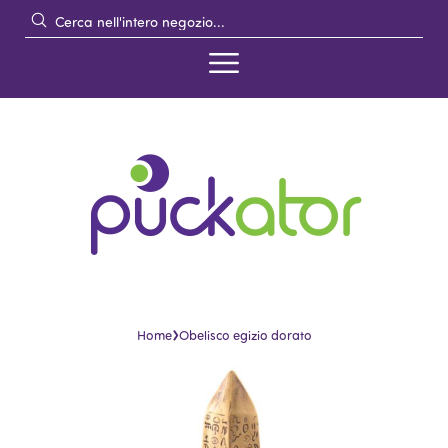
›
Home
Obelisco egizio dorato
Vai
Vai
alla
all'inizio
fine
della
della
galleria