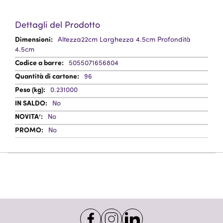
Dettagli del Prodotto
Informazioni
Altezza22cm Larghezza 4.5cm Profondità
Aggiuntive
4.5cm
5055071656804
96
0.231000
No
No
No