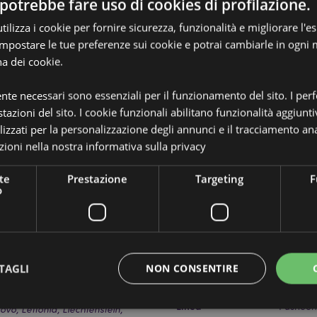
potrebbe fare uso di cookies di profilazione.
ilizza i cookie per fornire sicurezza, funzionalità e migliorare l'e
 impostare le tue preferenze sui cookie e potrai cambiarle in ogn
na dei cookie.
Dettagli del Prodotto
ente necessari sono essenziali per il funzionamento del sito. I pe
Informazioni
Dimensioni
Altezza
Aggiuntive
tto - M
tazioni del sito. I cookie funzionali abilitano funzionalità aggiunti
lizzati per la personalizzazione degli annunci e il tracciamento ana
Codice a barre
Maniglie in Corda
5055071
ioni nella nostra
informativa sulla privacy
ompletamente autorizzato per le
Quantità di cartone
288
ri di queste aree, ti preghiamo di
te
Prestazione
Targeting
F
menti verrà rimosso dal tuo
o
Peso (kg)
0.04600
ro servizio clienti.
rra, Austria, Azerbaigian,
IN SALDO
No
elorussia, Belgio, Bermuda,
Spagna), Ceuta e Melilla, Cile,
NOVITA’
No
Ceca, Danimarca, Estonia,
uyana Francese, Georgia,
TAGLI
NON CONSENTIRE
PROMO
No
sey (Isole del Canale), Santa
landa, Isola di Man (Regno Unito),
Linea
Pusheen 
sovo, Lettonia, Liechtenstein,