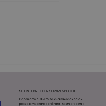
a riservata e gestione
dal servizio Cookie-
ferenze di consenso
ssario che il banner
 funzioni
odotti visualizzati
zione.
la pulizia della
l cookie viene
end,
moria locale e
true.
fiche del cliente
SITI INTERNET PER SERVIZI SPECIFICI
'acquirente come la
sideri, le
Disponiamo di diversi siti internazionali dove è
possibile visionare e ordinare i nostri prodotti e
r facilitare la