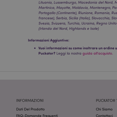
Lituania, Lussemburgo, Macedonia del Nord, Ma
Martinica, Mayotte, Moldavia, Montenegro, Paes
Portogallo (Continente), Riunione, Romania, Rus
I cookie strettamente
francese), Serbia, Sicilia (Italia), Slovacchia, S
dell'account. Il sito 
Svezia, Svizzera, Turchia, Ucraina, Regno Unito
(Irlanda del Nord, Highlands e Isole)
Nome
Informazioni Aggiuntive:
CookieScriptConse
Vuoi informazioni su come inoltrare un ordine uti
Puckator?
Leggi la nostra
guida all'acquisto.
recently_viewed_pr
mage-cache-sessid
section_data_ids
INFORMAZIONI
PUCKATOR 
Dati Del Prodotto
Chi Siamo
FAQ-Domande Frequenti
Contattaci
form_key