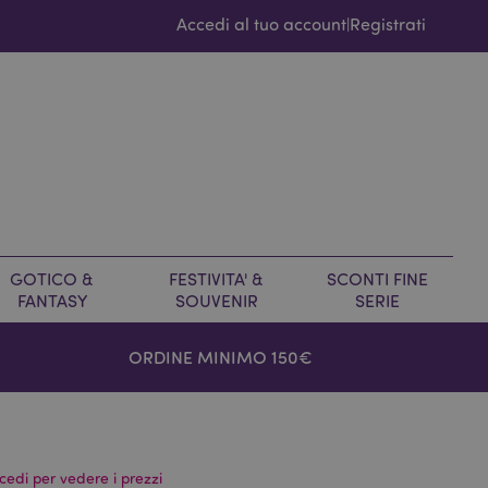
Accedi al tuo account
Registrati
|
GOTICO &
FESTIVITA' &
SCONTI FINE
FANTASY
SOUVENIR
SERIE
ORDINE MINIMO 150€
cedi per vedere i prezzi