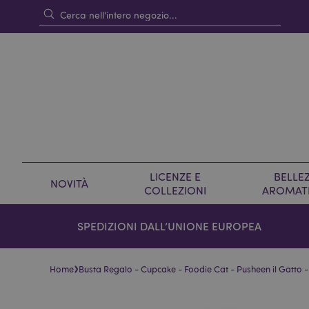
LICENZE E
BELLEZ
NOVITÀ
COLLEZIONI
AROMAT
SPEDIZIONI DALL’UNIONE EUROPEA
›
Home
Busta Regalo - Cupcake - Foodie Cat - Pusheen il Gatto 
Vai
Vai
alla
all'inizio