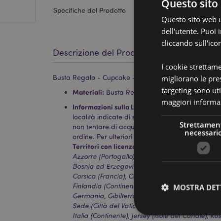
Questo sito 
Specifiche del Prodotto
Questo sito web ut
dell'utente. Puoi
cliccando sull'ico
Descrizione del Prodotto
I cookie strettam
Busta Regalo - Cupcake - Foodie Cat - Pusheen il Ga
migliorano le pres
targeting sono uti
Materiali:
Busta Regalo e Bigliettino in Carta, 
maggiori informaz
Informazioni sulla Licenza:
Questo prodotto è c
località indicate di seguito. Se ti trovi al di fuo
Strettamen
non tentare di acquistare questo prodotto, altri
necessari
ordine. Per ulteriori informazioni, contatta il nost
Territori con licenza:
Isole Åland, Albania, Ando
Azzorre (Portogallo), Isole Baleari (Spagna), Bi
Bosnia ed Erzegovina, Bulgaria, Isole Canarie (
Corsica (Francia), Croazia, Cipro, Repubblica 
Finlandia (Continente), Francia (Continente), G
MOSTRA DET
Germania, Gibilterra, Grecia, Guadalupa, Guern
Sede (Città del Vaticano), Ungheria, Islanda, Ir
Italia (Continente), Jersey (Isole del Canale), Ko