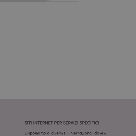
a riservata e gestione
dal servizio Cookie-
ferenze di consenso
ssario che il banner
 funzioni
odotti visualizzati
zione.
la pulizia della
l cookie viene
end,
moria locale e
true.
fiche del cliente
'acquirente come la
SITI INTERNET PER SERVIZI SPECIFICI
sideri, le
Disponiamo di diversi siti internazionali dove è