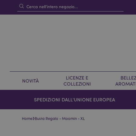
LICENZE E
BELLEZ
NOVITÀ
COLLEZIONI
AROMAT
SPEDIZIONI DALL’UNIONE EUROPEA
›
Home
Busta Regalo - Moomin - XL
Vai
Vai
alla
all'inizio