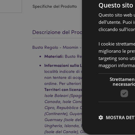
Questo sito 
Specifiche del Prodotto
Questo sito web ut
dell'utente. Puoi
cliccando sull'ico
Descrizione del Prodotto
I cookie strettam
Busta Regalo - Moomin - XL
migliorano le pres
Materiali:
Busta Regalo e Bigliettino in Carta, 
targeting sono uti
maggiori informaz
Informazioni sulla Licenza:
Questo prodotto è c
località indicate di seguito. Se ti trovi al di fuo
non tentare di acquistare questo prodotto, altri
Strettamen
ordine. Per ulteriori informazioni, contatta il nost
necessari
Territori con licenza:
Isole Åland, Albania, Austr
Isole Baleari (Spagna), Belgio, Bermuda, Bosni
Canada, Isole Canarie (Spagna), Ceuta e Melilla
Cipro, Repubblica Ceca, Danimarca, Estonia, Fi
(Continente), Guyana Francese, Germania, Gibil
MOSTRA DET
Guernsey (Isole del Canale), Santa Sede (Città
Ungheria, Islanda, Irlanda, Isola di Man (Regno U
(Isole del Canale), Giordania, Kosovo, Kuwait, Le