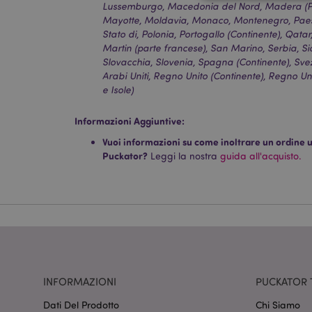
Lussemburgo, Macedonia del Nord, Madera (Por
Mayotte, Moldavia, Monaco, Montenegro, Paesi 
Stato di, Polonia, Portogallo (Continente), Qata
Martin (parte francese), San Marino, Serbia, Sici
I cookie strettamente
Slovacchia, Slovenia, Spagna (Continente), Svez
dell'account. Il sito 
Arabi Uniti, Regno Unito (Continente), Regno Un
e Isole)
Nome
CookieScriptConse
Informazioni Aggiuntive:
Vuoi informazioni su come inoltrare un ordine uti
Puckator?
Leggi la nostra
guida all'acquisto.
recently_viewed_pr
mage-cache-sessid
section_data_ids
INFORMAZIONI
PUCKATOR 
Dati Del Prodotto
Chi Siamo