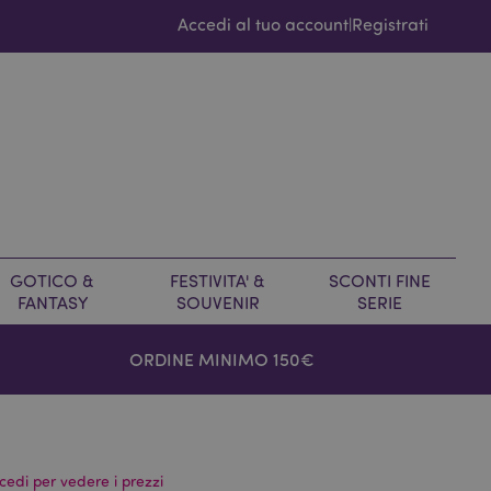
Accedi al tuo account
Registrati
|
GOTICO &
FESTIVITA' &
SCONTI FINE
FANTASY
SOUVENIR
SERIE
ORDINE MINIMO 150€
cedi per vedere i prezzi