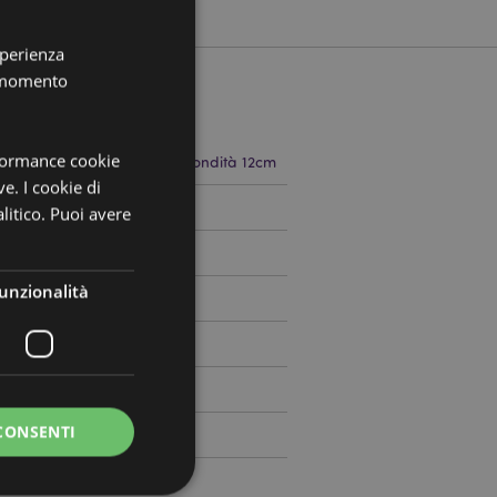
sperienza
i momento
rformance cookie
 40cm Larghezza 35cm Profondità 12cm
ve. I cookie di
509018
litico. Puoi avere
unzionalità
CONSENTI