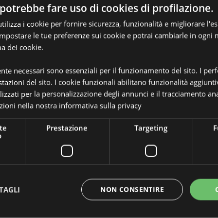
potrebbe fare uso di cookies di profilazione.
ilizza i cookie per fornire sicurezza, funzionalità e migliorare l'e
 impostare le tue preferenze sui cookie e potrai cambiarle in ogn
na dei cookie.
Dettagli del Prodotto
Informazioni
ente necessari sono essenziali per il funzionamento del sito. I pe
Dimensioni
Altezza
Aggiuntive
tazioni del sito. I cookie funzionali abilitano funzionalità aggiunti
Codice a barre
Maniglie in Corda
5055071
lizzati per la personalizzazione degli annunci e il tracciamento ana
ioni nella nostra
informativa sulla privacy
ompletamente autorizzato per le
Quantità di cartone
144
ri di queste aree, ti preghiamo di
menti verrà rimosso dal tuo
te
Prestazione
Targeting
F
Peso (kg)
0.121000
ro servizio clienti.
o
ia, Azzorre (Portogallo), Bahrein,
IN SALDO
No
a ed Erzegovina, Bulgaria,
, Corsica (Francia), Croazia,
NOVITA’
No
nlandia (Continente), Francia
terra, Grecia, Guadalupa,
TAGLI
NON CONSENTIRE
PROMO
No
 del Vaticano), Hong Kong,
nito), Italia (Continente), Jersey
Linea
Moomin
ttonia, Liechtenstein, Lituania,