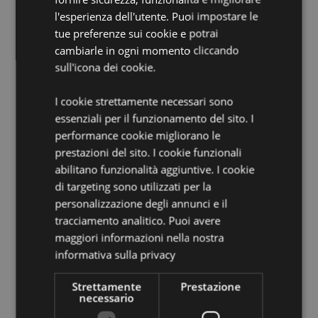
USA. Se l’ordine che state effettuando è per gli Stati
l'esperienza dell'utente. Puoi impostare le
Uniti vi chiediamo di non acquistare questo articolo e
tue preferenze sui cookie e potrai
se tenterete di farlo, verrà rimosso dal vostro ordine
Per maggiori informazioni, visita la nostra pagina
cambiarle in ogni momento cliccando
informativa.
sull'icona dei cookie.
Informazioni Aggiuntive:
I cookie strettamente necessari sono
Vuoi informazioni su come inoltrare un ordine
essenziali per il funzionamento del sito. I
utilizzando il sito internet di Puckator?
Leggi la nostra
performance cookie migliorano le
guida all'acquisto.
prestazioni del sito. I cookie funzionali
abilitano funzionalità aggiuntive. I cookie
di targeting sono utilizzati per la
Dettagli del Prodotto
personalizzazione degli annunci e il
Informazioni
Altezza 23cm Larghezza 17cm Profondità 9cm
tracciamento analitico. Puoi avere
Aggiuntive
5055071515286
maggiori informazioni nella nostra
288
informativa sulla privacy
0.045000
Strettamente
Prestazione
No
necessario
No