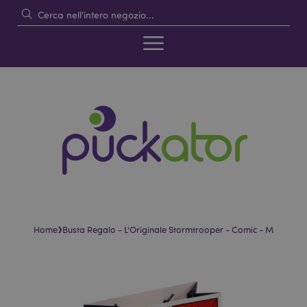
›
Home
Busta Regalo - L'Originale Stormtrooper - Comic - M
Vai
Vai
alla
all'inizio
fine
della
della
galleria