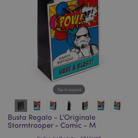
galleria
di
di
immagini
immagini
Tap to expand
Busta Regalo - L'Originale
Stormtrooper - Comic - M