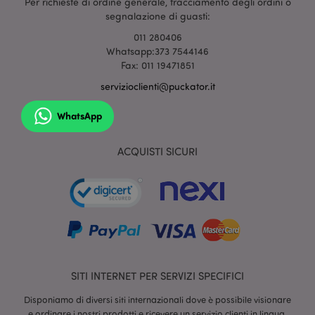
Per richieste di ordine generale, tracciamento degli ordini o
mage-cache-sessid
1 gio
Adobe Inc.
segnalazione di guasti:
www.puckator.it
011 280406
Whatsapp:373 7544146
Fax: 011 19471851
servizioclienti@puckator.it
WhatsApp
ACQUISTI SICURI
section_data_ids
1 gio
Adobe Inc.
www.puckator.it
SITI INTERNET PER SERVIZI SPECIFICI
Disponiamo di diversi siti internazionali dove è possibile visionare
e ordinare i nostri prodotti e ricevere un servizio clienti in lingua.