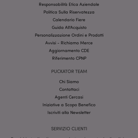
internet non può essere utilizzato correttamente
Responsabilità Etica Aziendale
senza i cookie strettamente necessari.
Politica Sulla Riservatezza
Provider
/
Calendario Fiere
Nome
Scade
Dominio
Guida All'Acquisto
CookieScriptConsent
2 mes
CookieScript
Personalizzazione Ordini e Prodotti
setti
www.puckator.it
Avvisi - Richiamo Merce
Aggiornamento CDE
Riferimento CPNP
PUCKATOR TEAM
Chi Siamo
Contattaci
l"Informativa sulla privacy di Google
Agenti Cercasi
Iniziative a Scopo Benefico
recently_viewed_product
1 gio
Adobe Inc.
Iscriviti alla Newsletter
www.puckator.it
SERVIZIO CLIENTI