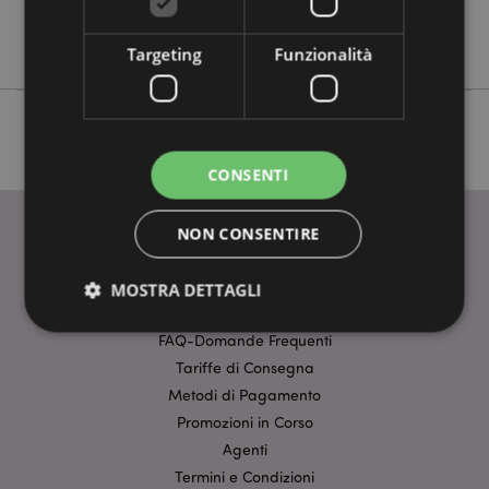
No
L'Originale Stormtrooper
Targeting
Funzionalità
CONSENTI
NON CONSENTIRE
INFORMAZIONI
MOSTRA DETTAGLI
Dati Del Prodotto
FAQ-Domande Frequenti
Tariffe di Consegna
Strettamente necessario
Prestazione
Metodi di Pagamento
Targeting
Funzionalità
Promozioni in Corso
I cookie strettamente necessari consentono le
Agenti
funzionalità di base del sito web come accesso alla
Termini e Condizioni
propria area riservata e gestione dell'account. Il sito