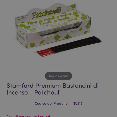
galleria
di
di
immagini
immagini
Tap to expand
Stamford Premium Bastoncini di
Incenso - Patchouli
Codice del Prodotto - INC212
Accedi per vedere i prezzi