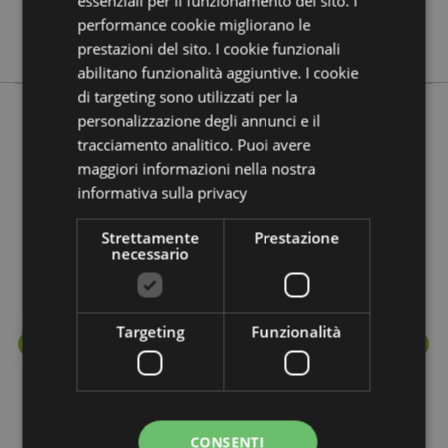
essenziali per il funzionamento del sito. I
No
performance cookie migliorano le
Stamford
prestazioni del sito. I cookie funzionali
abilitano funzionalità aggiuntive. I cookie
di targeting sono utilizzati per la
personalizzazione degli annunci e il
tracciamento analitico. Puoi avere
Prodotti che fanno parte della stessa
maggiori informazioni nella nostra
linea
informativa sulla privacy
Strettamente
Prestazione
necessario
Targeting
Funzionalità
CONSENTI