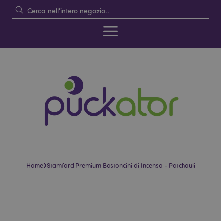
›
Home
Stamford Premium Bastoncini di Incenso - Patchouli
Vai
Vai
alla
all'inizio
fine
della
della
galleria