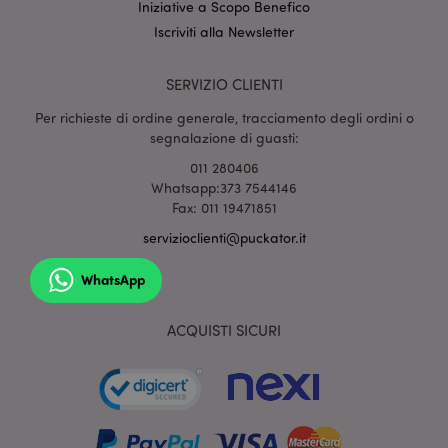
Iniziative a Scopo Benefico
Iscriviti alla Newsletter
SERVIZIO CLIENTI
section_data_ids
1 gio
Adobe Inc.
www.puckator.it
Per richieste di ordine generale, tracciamento degli ordini o
segnalazione di guasti:
011 280406
Whatsapp:373 7544146
Fax: 011 19471851
servizioclienti@puckator.it
WhatsApp
form_key
1 gio
Adobe Inc.
17 o
.www.puckator.it
ACQUISTI SICURI
_hjIncludedInSessionSample
1 min
Hotjar Ltd