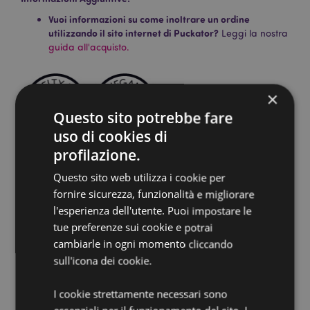
Vuoi informazioni su come inoltrare un ordine
utilizzando il sito internet di Puckator?
Leggi la nostra
guida all'acquisto.
×
Questo sito potrebbe fare
uso di cookies di
profilazione.
Dettagli del Prodotto
Questo sito web utilizza i cookie per
Informazioni
Confezione: Altezza 24cm Larghezza 3cm
fornire sicurezza, funzionalità e migliorare
Aggiuntive
Profondità 3cm Lunghezza Bastoncini 23cm
l'esperienza dell'utente. Puoi impostare le
5028691381036
tue preferenze sui cookie e potrai
288
cambiarle in ogni momento cliccando
sull'icona dei cookie.
0.046000
No
I cookie strettamente necessari sono
No