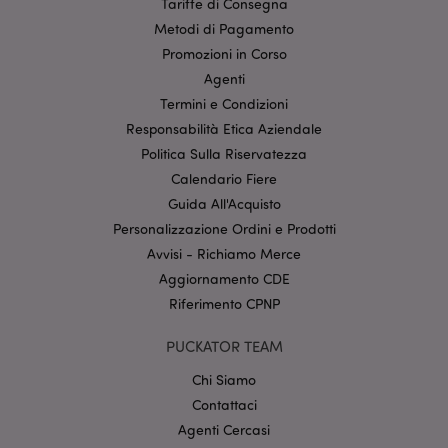
Tariffe di Consegna
Metodi di Pagamento
Promozioni in Corso
Agenti
Termini e Condizioni
Responsabilità Etica Aziendale
l"Informativa sulla privacy di Google
Politica Sulla Riservatezza
Calendario Fiere
recently_viewed_product
1 gio
Adobe Inc.
Guida All'Acquisto
www.puckator.it
Personalizzazione Ordini e Prodotti
Avvisi - Richiamo Merce
Aggiornamento CDE
mage-cache-sessid
1 gio
Adobe Inc.
Riferimento CPNP
www.puckator.it
PUCKATOR TEAM
Chi Siamo
Contattaci
Agenti Cercasi