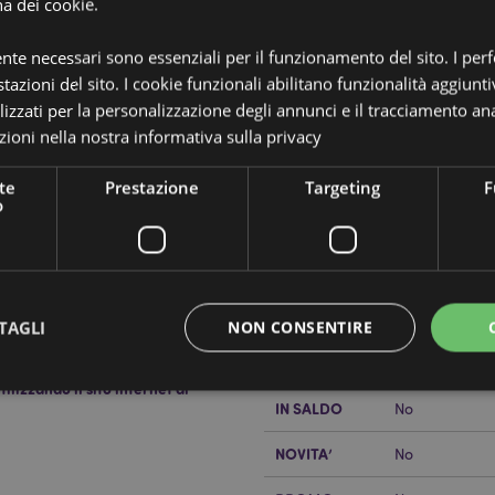
na dei cookie.
ente necessari sono essenziali per il funzionamento del sito. I pe
tazioni del sito. I cookie funzionali abilitano funzionalità aggiunti
lizzati per la personalizzazione degli annunci e il tracciamento ana
Dettagli del Prodotto
ioni nella nostra
informativa sulla privacy
Informazioni
Dimensioni
Confezione: A
Aggiuntive
Lunghezza Ba
te
Prestazione
Targeting
F
o
Codice a
89060514335
 e piante di qualità.
barre
ezione:
12
Quantità di
600
cartone
TAGLI
NON CONSENTIRE
Peso (kg)
0.034000
lizzando il sito internet di
IN SALDO
No
Strettamente necessario
Prestazione
Targeting
Funzionalità
NOVITA’
No
 necessari consentono le funzionalità di base del sito web come accesso alla propria are
internet non può essere utilizzato correttamente senza i cookie strettamente necessari.