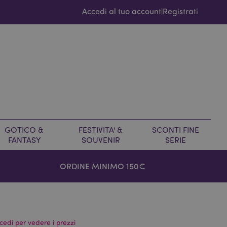
Accedi al tuo account
Registrati
|
GOTICO &
FESTIVITA' &
SCONTI FINE
FANTASY
SOUVENIR
SERIE
ORDINE MINIMO 150€
cedi per vedere i prezzi