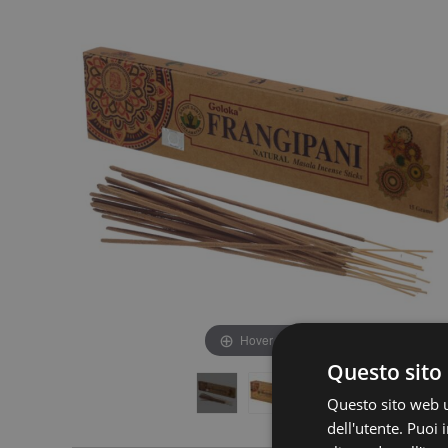
fine
della
della
galleria
galleria
di
di
immagini
immagini
Hover to zoom
Questo sito 
Questo sito web ut
dell'utente. Puoi