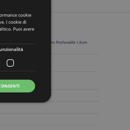
rformance cookie
ve. I cookie di
litico. Puoi avere
ltezza 22.5cm Larghezza 5cm Profondità 1.5cm
stoncini 20cm
unzionalità
95
CONSENTI
a riservata e gestione