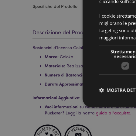
cliccando sull'ico
Specifiche del Prodotto
I cookie strettam
migliorano le pres
targeting sono uti
Descrizione del Prodotto
maggiori informaz
Bastoncini d'Incenso Goloka Organika - Frangipani
Strettamen
necessari
Marca:
Goloka
Materiale:
Realizzati a mano con incensi, resina
Numero di Bastoncini Approssimativo per Conf
Durata Approssimativa:
30 Minuti
MOSTRA DET
Informazioni Aggiuntive:
Vuoi informazioni su come inoltrare un ordine uti
Puckator?
Leggi la nostra
guida all'acquisto.
I cookie strettamente
dell'account. Il sito 