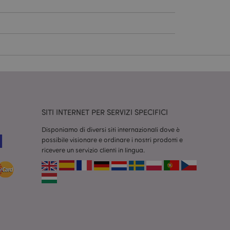
dal servizio Cookie-
ferenze di consenso
ssario che il banner
 funzioni
odotti visualizzati
zione.
la pulizia della
SITI INTERNET PER SERVIZI SPECIFICI
l cookie viene
end,
moria locale e
Disponiamo di diversi siti internazionali dove è
true.
possibile visionare e ordinare i nostri prodotti e
fiche del cliente
ricevere un servizio clienti in lingua.
'acquirente come la
sideri, le
r facilitare la
 contenuti sul
camento delle pagine.
consentire a Hotjar
cluso nel
 dal limite di