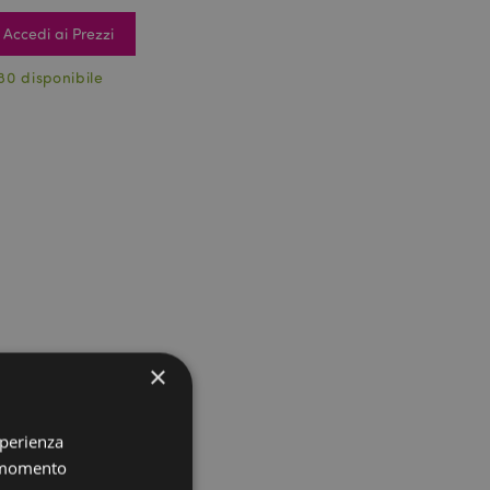
Accedi ai Prezzi
80 disponibile
×
sperienza
i momento