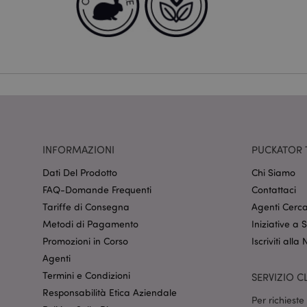
Nome
CookieScriptConse
recently_viewed_pr
mage-cache-sessid
INFORMAZIONI
PUCKATOR 
Dati Del Prodotto
Chi Siamo
FAQ-Domande Frequenti
Contattaci
section_data_ids
Tariffe di Consegna
Agenti Cerca
Metodi di Pagamento
Iniziative a
Promozioni in Corso
Iscriviti alla
form_key
Agenti
Termini e Condizioni
SERVIZIO CL
_hjIncludedInSessi
Responsabilità Etica Aziendale
Per richiest