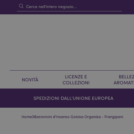
LICENZE E
BELLEZ
NOVITÀ
COLLEZIONI
AROMAT
SPEDIZIONI DALL’UNIONE EUROPEA
›
Home
Bastoncini d'Incenso Goloka Organika - Frangipani
Vai
Vai
alla
all'inizio