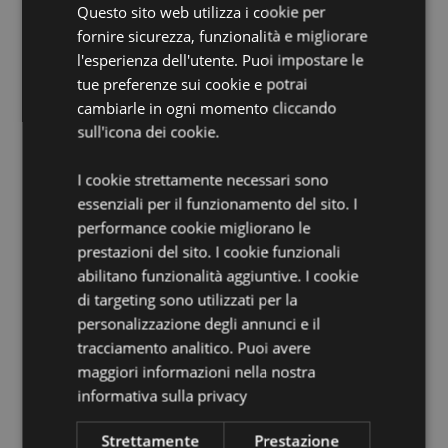
Questo sito web utilizza i cookie per
Durata Approssimativa:
30 Minuti
fornire sicurezza, funzionalità e migliorare
l'esperienza dell'utente. Puoi impostare le
Informazioni Aggiuntive:
tue preferenze sui cookie e potrai
Vuoi informazioni su come inoltrare un ordine
cambiarle in ogni momento cliccando
utilizzando il sito internet di Puckator?
Leggi la nostra
sull'icona dei cookie.
guida all'acquisto.
I cookie strettamente necessari sono
essenziali per il funzionamento del sito. I
performance cookie migliorano le
prestazioni del sito. I cookie funzionali
abilitano funzionalità aggiuntive. I cookie
di targeting sono utilizzati per la
Dettagli del Prodotto
personalizzazione degli annunci e il
tracciamento analitico. Puoi avere
Informazioni
Confezione: Altezza 24cm Larghezza 4cm
Aggiuntive
Profondità 2cm Lunghezza Bastoncini 21cm
maggiori informazioni nella nostra
informativa sulla privacy
8904234405087
360
Strettamente
Prestazione