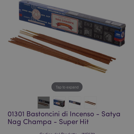
galleria
di
di
immagini
immagini
Tap to expand
01301 Bastoncini di Incenso - Satya
Nag Champa - Super Hit