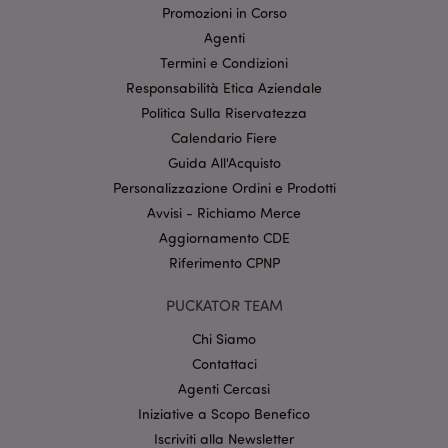
Promozioni in Corso
funzionalità di base del sito web come accesso alla
propria area riservata e gestione dell'account. Il sito
Agenti
internet non può essere utilizzato correttamente
Termini e Condizioni
senza i cookie strettamente necessari.
Responsabilità Etica Aziendale
Provider
/
Nome
Scade
Dominio
Politica Sulla Riservatezza
Calendario Fiere
CookieScriptConsent
2 mes
CookieScript
setti
www.puckator.it
Guida All'Acquisto
Personalizzazione Ordini e Prodotti
Avvisi - Richiamo Merce
Aggiornamento CDE
Riferimento CPNP
PUCKATOR TEAM
Chi Siamo
l"Informativa sulla privacy di Google
Contattaci
Agenti Cercasi
recently_viewed_product
1 gio
Adobe Inc.
www.puckator.it
Iniziative a Scopo Benefico
Iscriviti alla Newsletter