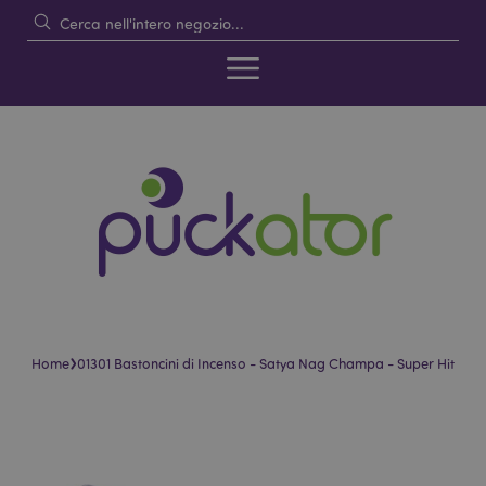
›
Home
01301 Bastoncini di Incenso - Satya Nag Champa - Super Hit
Vai
Vai
alla
all'inizio
fine
della
della
galleria