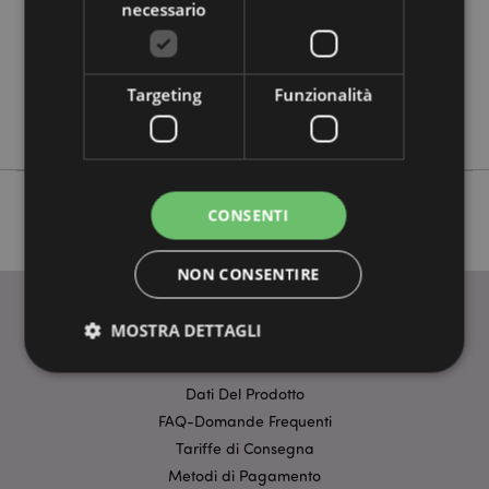
0.045000
necessario
Sì
No
No
Targeting
Funzionalità
Satya
CONSENTI
NON CONSENTIRE
MOSTRA DETTAGLI
INFORMAZIONI
Dati Del Prodotto
Strettamente necessario
Prestazione
FAQ-Domande Frequenti
Tariffe di Consegna
Targeting
Funzionalità
Metodi di Pagamento
I cookie strettamente necessari consentono le