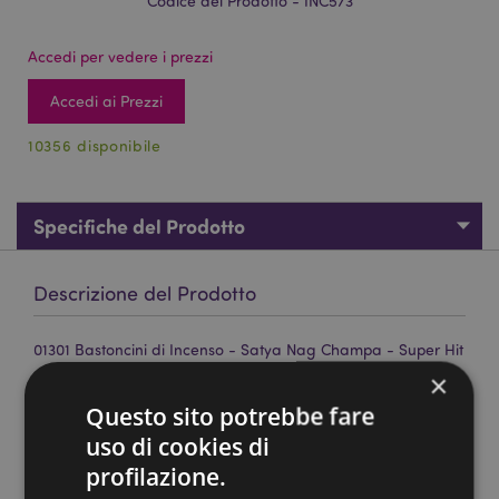
Codice del Prodotto - INC573
Accedi per vedere i prezzi
Accedi ai Prezzi
10356 disponibile
Specifiche del Prodotto
Descrizione del Prodotto
01301 Bastoncini di Incenso - Satya Nag Champa - Super Hit
×
Marca:
Satya
Questo sito potrebbe fare
Materiale:
Realizzati a mano con incensi, resina e
piante di qualità.
uso di cookies di
profilazione.
Numero di Bastoncini Approssimativo per Confezione:
14 (7 per ogni fragranza)