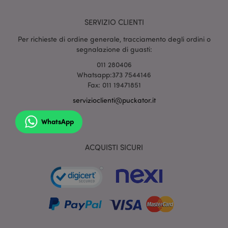
SERVIZIO CLIENTI
mage-cache-sessid
1 gio
Adobe Inc.
www.puckator.it
Per richieste di ordine generale, tracciamento degli ordini o
segnalazione di guasti:
011 280406
Whatsapp:373 7544146
Fax: 011 19471851
servizioclienti@puckator.it
WhatsApp
ACQUISTI SICURI
section_data_ids
1 gio
Adobe Inc.
www.puckator.it