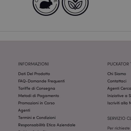
Nome
CookieScriptConse
recently_viewed_pr
mage-cache-sessid
INFORMAZIONI
PUCKATOR 
Dati Del Prodotto
Chi Siamo
FAQ-Domande Frequenti
Contattaci
section_data_ids
Tariffe di Consegna
Agenti Cerca
Metodi di Pagamento
Iniziative a
Promozioni in Corso
Iscriviti alla
form_key
Agenti
Termini e Condizioni
SERVIZIO CL
_hjIncludedInSessi
Responsabilità Etica Aziendale
Per richiest