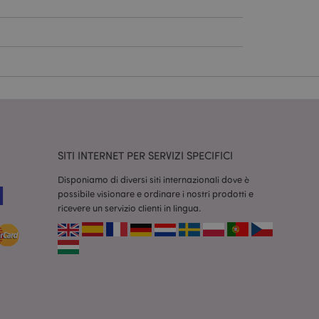
dal servizio Cookie-
ferenze di consenso
ssario che il banner
 funzioni
odotti visualizzati
zione.
la pulizia della
SITI INTERNET PER SERVIZI SPECIFICI
l cookie viene
end,
moria locale e
Disponiamo di diversi siti internazionali dove è
true.
possibile visionare e ordinare i nostri prodotti e
fiche del cliente
ricevere un servizio clienti in lingua.
'acquirente come la
sideri, le
r facilitare la
 contenuti sul
camento delle pagine.
consentire a Hotjar
cluso nel
 dal limite di