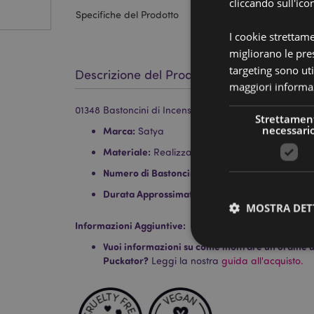
cliccando sull'ico
Specifiche del Prodotto
I cookie strettam
migliorano le pres
targeting sono uti
Descrizione del Prodotto
maggiori informaz
01348 Bastoncini di Incenso Satya Nag Champa - Co
Strettamen
necessari
Marca:
Satya
Materiale:
Realizzati a mano con incensi, resina
Numero di Bastoncini Approssimativo per Conf
Durata Approssimativa:
30 Minuti
MOSTRA DET
Informazioni Aggiuntive:
Vuoi informazioni su come inoltrare un ordine uti
Puckator?
Leggi la nostra
guida all'acquisto.
I cookie strettamente
dell'account. Il sito 