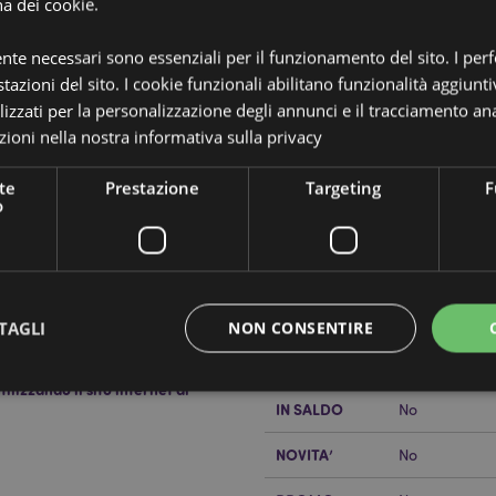
na dei cookie.
ente necessari sono essenziali per il funzionamento del sito. I pe
tazioni del sito. I cookie funzionali abilitano funzionalità aggiunti
lizzati per la personalizzazione degli annunci e il tracciamento ana
Dettagli del Prodotto
ioni nella nostra
informativa sulla privacy
Informazioni
Dimensioni
Confezione: 
Aggiuntive
pale
Lunghezza Ba
te
Prestazione
Targeting
F
o
Codice a
89042344057
 e piante di qualità.
barre
ezione:
12
Quantità di
360
cartone
TAGLI
NON CONSENTIRE
Peso (kg)
0.036000
lizzando il sito internet di
IN SALDO
No
Strettamente necessario
Prestazione
Targeting
Funzionalità
NOVITA’
No
 necessari consentono le funzionalità di base del sito web come accesso alla propria are
internet non può essere utilizzato correttamente senza i cookie strettamente necessari.