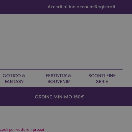
Accedi al tuo account
Registrati
|
GOTICO &
FESTIVITA' &
SCONTI FINE
FANTASY
SOUVENIR
SERIE
ORDINE MINIMO 150€
cedi per vedere i prezzi