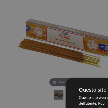
fine
della
della
galleria
galleria
di
di
immagini
immagini
Hover to zoom
Questo sito 
Questo sito web ut
dell'utente. Puoi