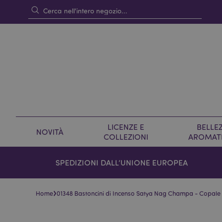
LICENZE E
BELLEZ
NOVITÀ
COLLEZIONI
AROMAT
SPEDIZIONI DALL’UNIONE EUROPEA
›
Home
01348 Bastoncini di Incenso Satya Nag Champa - Copale
Vai
Vai
alla
all'inizio