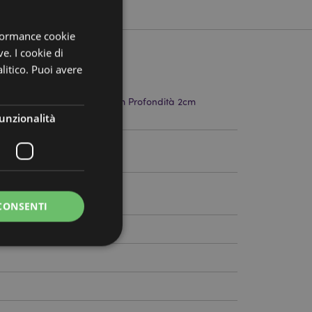
rformance cookie
ve. I cookie di
litico. Puoi avere
Altezza 22cm Larghezza 4cm Profondità 2cm
stoncini 20cm
unzionalità
28
CONSENTI
a riservata e gestione