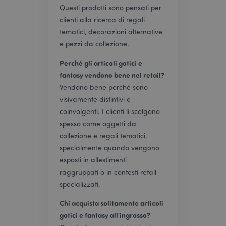
Questi prodotti sono pensati per
clienti alla ricerca di regali
tematici, decorazioni alternative
e pezzi da collezione.
l"Informativa sulla privacy di Google
Perché gli articoli gotici e
recently_viewed_product
1 gio
Adobe Inc.
fantasy vendono bene nel retail?
www.puckator.it
Vendono bene perché sono
visivamente distintivi e
coinvolgenti. I clienti li scelgono
spesso come oggetti da
mage-cache-sessid
1 gio
Adobe Inc.
www.puckator.it
collezione e regali tematici,
specialmente quando vengono
esposti in allestimenti
raggruppati o in contesti retail
specializzati.
Chi acquista solitamente articoli
gotici e fantasy all'ingrosso?