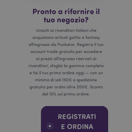
Pronto a rifornire il
recently_compared_product
1 gio
Adobe Inc.
tuo negozio?
www.puckator.it
Unisciti ai rivenditori italiani che
acquistano articoli gothic e fantasy
recently_compared_product_previous
1 gio
Adobe Inc.
www.puckator.it
all'ingrosso da Puckator. Registra il tuo
account trade gratuito per accedere
ai prezzi all'ingrosso riservati ai
rivenditori, sfoglia la gamma completa
e fai il tuo primo ordine oggi — con un
product_data_storage
1 gio
Adobe Inc.
www.puckator.it
minimo di soli 150€ e spedizione
gratuita per ordini oltre 200€. Sconto
del 10% sul primo ordine.
PHPSESSID
1 gio
PHP.net
REGISTRATI
17 o
.www.puckator.it
E ORDINA