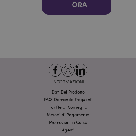
ORA
INFORMAZIONI
X-Magento-Vary
1 gio
Adobe Inc.
Dati Del Prodotto
17 o
www.puckator.it
FAQ-Domande Frequenti
Tariffe di Consegna
Metodi di Pagamento
Promozioni in Corso
Agenti