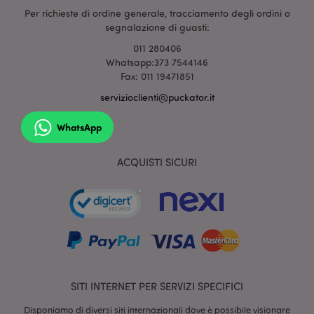
Per richieste di ordine generale, tracciamento degli ordini o
segnalazione di guasti:
011 280406
Whatsapp:373 7544146
mage-cache-storage
1 gio
Adobe Inc.
Fax: 011 19471851
www.puckator.it
servizioclienti@puckator.it
WhatsApp
ACQUISTI SICURI
Nome
Provider
/
Dominio
Scadenza
Descrizion
ps_rvm_VhQC
.puckator.it
11 mesi 4
Il nostro
settimane
servizio "liv
Provider
/
Nome
Scadenza
Descrizione
chat" per
Dominio
l'assistenza
cliente in
SITI INTERNET PER SERVIZI SPECIFICI
_gcl_au
2 mesi 4
Questo cookie
Google LLC
tempo real
settimane
è impostato da
.puckator.it
Provider
/
Nome
Scadenza
De
Doubleclick e
Disponiamo di diversi siti internazionali dove è possibile visionare
MCPopupClosed
www.puckator.co.uk
Dominio
1 mese
Stato della