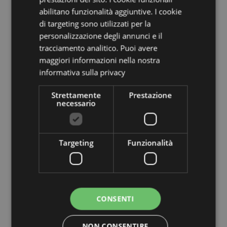
Negozi regalo
e negozi
abilitano funzionalità aggiuntive. I cookie
lifestyle indipendenti
di targeting sono utilizzati per la
Rivenditori alternativi
e
personalizzazione degli annunci e il
negozi a tema gothic
tracciamento analitico. Puoi avere
maggiori informazioni nella nostra
Attrazioni turistiche
, musei e
informativa sulla privacy
siti del patrimonio culturale
Venditori online
e rivenditori di
Strettamente
Prestazione
necessario
collezionismo
Negozi fantasy e spirituali
Promozioni stagionali
e
Targeting
Funzionalità
allestimenti tematici
Centri visita
e negozi legati a
destinazioni turistiche
CONSENTI
Se i tuoi clienti acquistano oggetti
da collezione, regali particolari o
accessori per la casa a tema,
NON CONSENTIRE