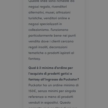
Queste linee sono richieste da
negozi regalo, rivenditori
section_data_ids
1 gio
Adobe Inc.
alternativi, musei, attrazioni
www.puckator.it
turistiche, venditori online e
negozi specializzati in
collezionismo. Funzionano
particolarmente bene nei punti
vendita dove i clienti cercano
regali insoliti, decorazioni
tematiche o prodotti ispirati al
form_key
1 gio
Adobe Inc.
fantasy.
17 o
.www.puckator.it
Qual è il minimo d'ordine per
l'acquisto di prodotti gotici e
fantasy all'ingrosso da Puckator?
Puckator ha un ordine minimo di
150€, senza minimi per singola
_hjIncludedInSessionSample
1 min
Hotjar Ltd
referenza a meno di prodotti
59
www.puckator.it
seco
venduti in espositivi. Questo