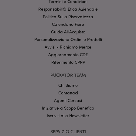
Termini e Condizioni
Responsabilità Etica Aziendale
Politica Sulla Riservatezza
Calendario Fiere
Guida All'Acquisto
_GRECAPTCHA
5 mes
Google LLC
Personalizzazione Ordini e Prodotti
setti
www.google.com
Avvisi - Richiamo Merce
Aggiornamento CDE
Riferimento CPNP
PUCKATOR TEAM
Chi Siamo
mage-messages
1 gio
Adobe Inc.
Contattaci
16 o
www.puckator.it
Agenti Cercasi
Iniziative a Scopo Benefico
Iscriviti alla Newsletter
SERVIZIO CLIENTI