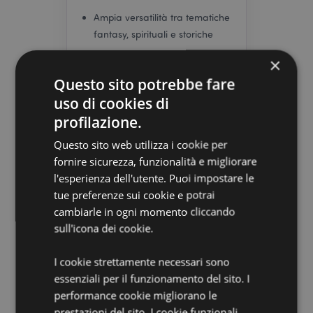
Ampia versatilità tra tematiche
fantasy, spirituali e storiche
Alto potenziale di riordino sulle
×
referenze bestseller
Questo sito potrebbe fare
uso di cookies di
profilazione.
I Rivenditori Ideali
Questo sito web utilizza i cookie per
fornire sicurezza, funzionalità e migliorare
per il Gothic &
l'esperienza dell'utente. Puoi impostare le
Fantasy
tue preferenze sui cookie e potrai
cambiarle in ogni momento cliccando
Puckator fornisce
all'ingrosso
sull'icona dei cookie.
articoli gotici e fantasy
a una
vasta gamma di rivenditori
I cookie strettamente necessari sono
Le nostre collezioni
italiani.
essenziali per il funzionamento del sito. I
ottengono risultati
performance cookie migliorano le
particolarmente buoni in:
prestazioni del sito. I cookie funzionali