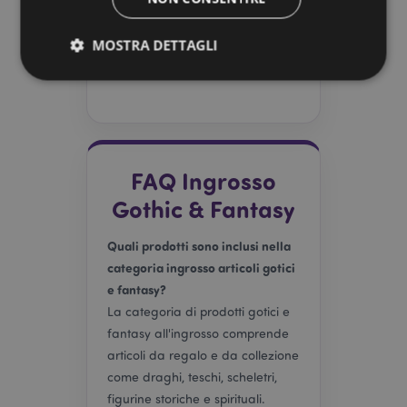
questa è una categoria ad alto
interesse da tenere a scaffale.
MOSTRA DETTAGLI
Strettamente necessario
Prestazione
Targeting
Funzionalità
FAQ Ingrosso
I cookie strettamente necessari consentono le
funzionalità di base del sito web come accesso alla
Gothic & Fantasy
propria area riservata e gestione dell'account. Il sito
internet non può essere utilizzato correttamente
senza i cookie strettamente necessari.
Quali prodotti sono inclusi nella
Provider
/
categoria ingrosso articoli gotici
Nome
Scade
Dominio
e fantasy?
CookieScriptConsent
2 mes
CookieScript
La categoria di prodotti gotici e
setti
www.puckator.it
fantasy all'ingrosso comprende
articoli da regalo e da collezione
come draghi, teschi, scheletri,
figurine storiche e spirituali.