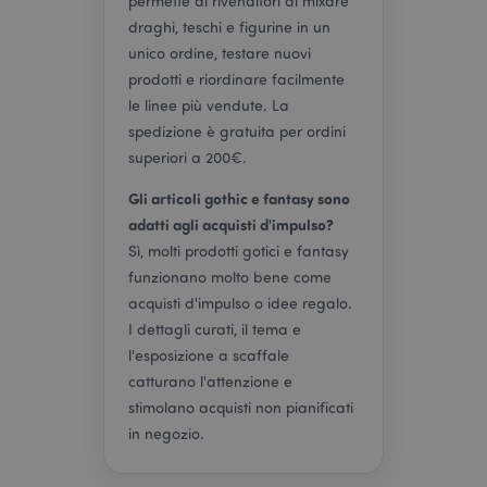
permette ai rivenditori di mixare
draghi, teschi e figurine in un
unico ordine, testare nuovi
prodotti e riordinare facilmente
le linee più vendute. La
spedizione è gratuita per ordini
searchReport-log
Sessi
superiori a 200€.
Adobe Inc.
www.puckator.it
Gli articoli gothic e fantasy sono
adatti agli acquisti d'impulso?
recently_viewed_product_previous
1 gio
Adobe Inc.
Sì, molti prodotti gotici e fantasy
www.puckator.it
funzionano molto bene come
acquisti d'impulso o idee regalo.
I dettagli curati, il tema e
l'esposizione a scaffale
mage-cache-storage-section-
1 gio
Adobe Inc.
catturano l'attenzione e
invalidation
www.puckator.it
stimolano acquisti non pianificati
in negozio.