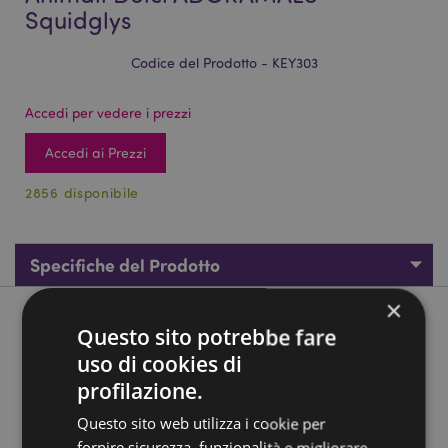
Squidglys
Codice del Prodotto - KEY303
Accedi per vedere i prezzi
Accedi ai Prezzi
2856 disponibile
Specifiche del Prodotto
×
Descrizione del Prodotto
Questo sito potrebbe fare
uso di cookies di
Portachiavi in Peluche - Domestici - Animali Dolci
profilazione.
ADORAMALS - Squidglys
Questo sito web utilizza i cookie per
Materiali:
Poliestere e Nylon
fornire sicurezza, funzionalità e migliorare