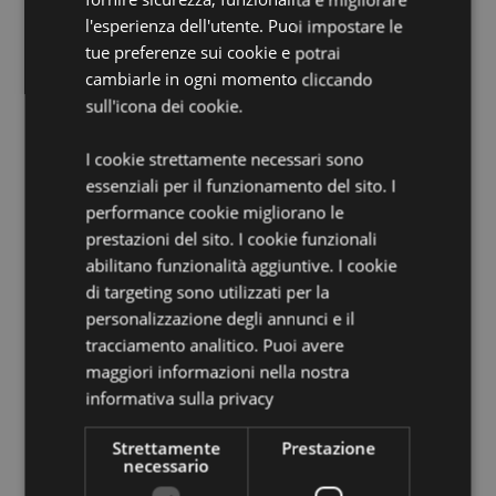
Marchio CE/UKCA:
Sì
l'esperienza dell'utente. Puoi impostare le
EN71:
Sì
tue preferenze sui cookie e potrai
Non Adatto a:
0 - 3 Anni
cambiarle in ogni momento cliccando
sull'icona dei cookie.
Informazioni Aggiuntive:
Vuoi informazioni su come inoltrare un ordine
I cookie strettamente necessari sono
utilizzando il sito internet di Puckator?
Leggi la nostra
essenziali per il funzionamento del sito. I
guida all'acquisto.
performance cookie migliorano le
prestazioni del sito. I cookie funzionali
abilitano funzionalità aggiuntive. I cookie
Dettagli del Prodotto
di targeting sono utilizzati per la
Informazioni
Altezza 9-11cm Larghezza 7cm Profondità 5.5-
personalizzazione degli annunci e il
Aggiuntive
6cm
tracciamento analitico. Puoi avere
5055071506581
maggiori informazioni nella nostra
192
informativa sulla privacy
0.043000
Strettamente
Prestazione
No
necessario
No