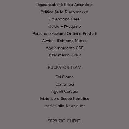
internet non può essere utilizzato correttamente
Responsabilità Etica Aziendale
senza i cookie strettamente necessari.
Politica Sulla Riservatezza
Provider
/
Calendario Fiere
Nome
Scade
Dominio
Guida All'Acquisto
CookieScriptConsent
2 mes
CookieScript
Personalizzazione Ordini e Prodotti
setti
www.puckator.it
Avvisi - Richiamo Merce
Aggiornamento CDE
Riferimento CPNP
PUCKATOR TEAM
Chi Siamo
Contattaci
l"Informativa sulla privacy di Google
Agenti Cercasi
Iniziative a Scopo Benefico
recently_viewed_product
1 gio
Adobe Inc.
Iscriviti alla Newsletter
www.puckator.it
SERVIZIO CLIENTI