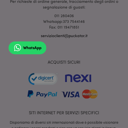
Per richieste di ordine generale, tracciamento degli ordini o
mage-cache-sessid
1 gio
Adobe Inc.
segnalazione di guasti:
www.puckator.it
011 280406
Whatsapp:373 7544146
Fax: 011 19471851
servizioclienti@puckator.it
WhatsApp
ACQUISTI SICURI
section_data_ids
1 gio
Adobe Inc.
www.puckator.it
SITI INTERNET PER SERVIZI SPECIFICI
Disponiamo di diversi siti internazionali dove è possibile visionare