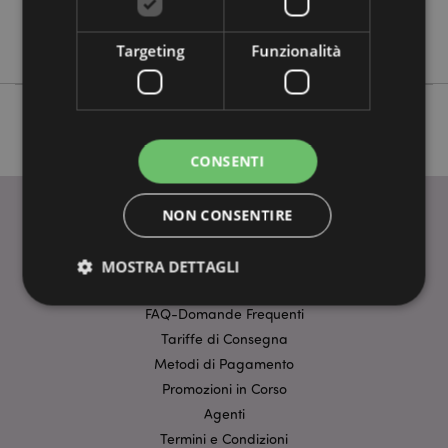
No
Adoramals
Targeting
Funzionalità
CONSENTI
NON CONSENTIRE
INFORMAZIONI
MOSTRA DETTAGLI
Dati Del Prodotto
FAQ-Domande Frequenti
Tariffe di Consegna
Strettamente necessario
Prestazione
Metodi di Pagamento
Targeting
Funzionalità
Promozioni in Corso
I cookie strettamente necessari consentono le
Agenti
funzionalità di base del sito web come accesso alla
Termini e Condizioni
propria area riservata e gestione dell'account. Il sito