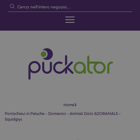
›
Home
Portachiavi in Peluche - Domestici - Animali Dolci ADORAMALS -
Squidglys
Vai
Vai
alla
all'inizio