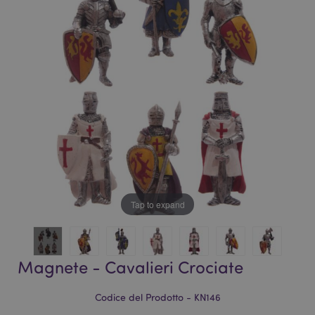
galleria
di
di
immagini
immagini
Tap to expand
Magnete - Cavalieri Crociate
Codice del Prodotto - KN146