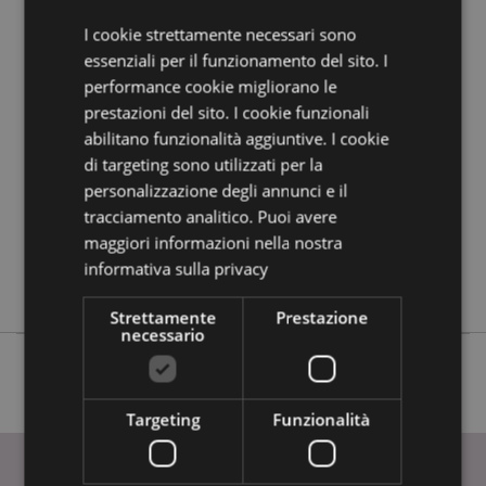
guida all'acquisto.
I cookie strettamente necessari sono
essenziali per il funzionamento del sito. I
Dettagli del Prodotto
performance cookie migliorano le
Informazioni
Altezza8.5cm Larghezza 4cm
prestazioni del sito. I cookie funzionali
Aggiuntive
abilitano funzionalità aggiuntive. I cookie
5055071656613
di targeting sono utilizzati per la
240
personalizzazione degli annunci e il
0.031000
tracciamento analitico. Puoi avere
No
maggiori informazioni nella nostra
No
informativa sulla privacy
No
Strettamente
Prestazione
necessario
Targeting
Funzionalità