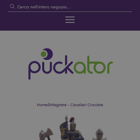
›
Home
Magnete - Cavalieri Crociate
Vai
Vai
alla
all'inizio
fine
della
della
galleria