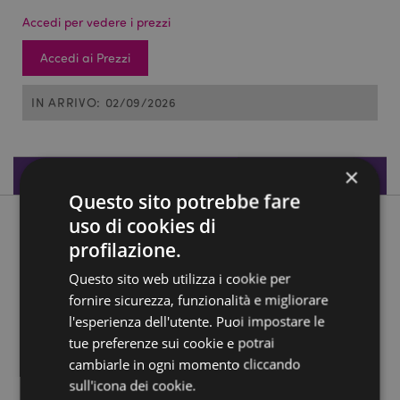
Accedi per vedere i prezzi
Accedi ai Prezzi
IN ARRIVO: 02/09/2026
×
Specifiche del Prodotto
Questo sito potrebbe fare
uso di cookies di
Descrizione del Prodotto
profilazione.
Magnete - Cavalieri Crociate
Questo sito web utilizza i cookie per
fornire sicurezza, funzionalità e migliorare
Materiale:
Resina e Metallo
l'esperienza dell'utente. Puoi impostare le
tue preferenze sui cookie e potrai
Informazioni Aggiuntive:
cambiarle in ogni momento cliccando
Vuoi informazioni su come inoltrare un ordine
sull'icona dei cookie.
utilizzando il sito internet di Puckator?
Leggi la nostra