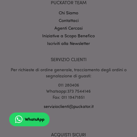
setti
www.puckator.it
PUCKATOR TEAM
Chi Siamo
Contattaci
Agenti Cercasi
Iniziative a Scopo Benefico
Iscriviti alla Newsletter
SERVIZIO CLIENTI
l"Informativa sulla privacy di Google
Per richieste di ordine generale, tracciamento degli ordini o
recently_viewed_product
1 gio
Adobe Inc.
segnalazione di guasti:
www.puckator.it
011 280406
Whatsapp:373 7544146
Fax: 011 19471851
servizioclienti@puckator.it
mage-cache-sessid
1 gio
Adobe Inc.
www.puckator.it
WhatsApp
ACQUISTI SICURI